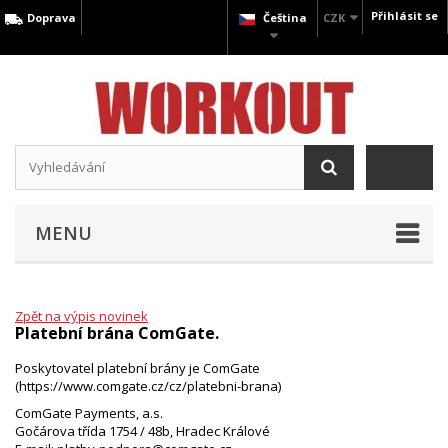
Přihlásit se
Doprava
Čeština
CZK
MENU
Zpět na výpis novinek
Platební brána ComGate.
Poskytovatel platební brány je ComGate
(https://www.comgate.cz/cz/platebni-brana)
ComGate Payments, a.s.
Gočárova třída 1754 / 48b, Hradec Králové