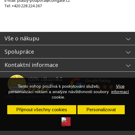
E-mail: platby-podpora@comgate.cz
Tel: +420 228 224 267
Vše o nákupu
Spolupráce
Kontaktní informace
Tento eshop používá k poskytování služeb,
Více
personalizaci reklam a analýze návštěvnosti soubory
informací
2010 - 2026 WORKOUT.EU
cookie.
Přijmout všechny cookies
Personalizovat