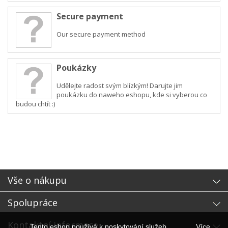
Secure payment
Our secure payment method
Poukázky
Udělejte radost svým blízkým! Darujte jim
poukázku do naweho eshopu, kde si vyberou co
budou chtít :)
Vše o nákupu
Spolupráce
Kontaktní informace
Tento eshop používá k poskytování služeb,
Více