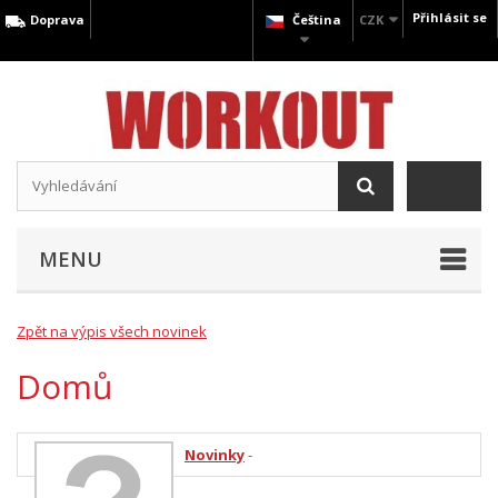
Přihlásit se
Doprava
Čeština
CZK
MENU
Zpět na výpis všech novinek
Domů
Novinky
-