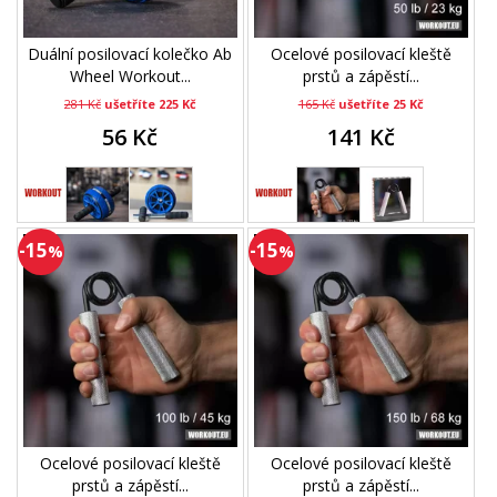
Duální posilovací kolečko Ab
Ocelové posilovací kleště
Wheel Workout...
prstů a zápěstí...
281 Kč
ušetříte 225 Kč
165 Kč
ušetříte 25 Kč
56 Kč
141 Kč
-15
-15
%
%
Ocelové posilovací kleště
Ocelové posilovací kleště
prstů a zápěstí...
prstů a zápěstí...