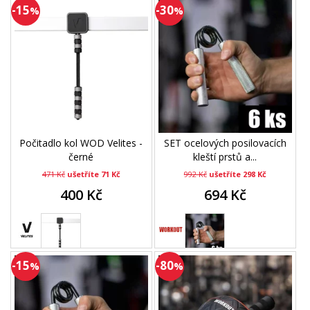
-15
-30
%
%
Počitadlo kol WOD Velites -
SET ocelových posilovacích
černé
kleští prstů a...
471 Kč
ušetříte 71 Kč
992 Kč
ušetříte 298 Kč
400 Kč
694 Kč
-15
-80
%
%