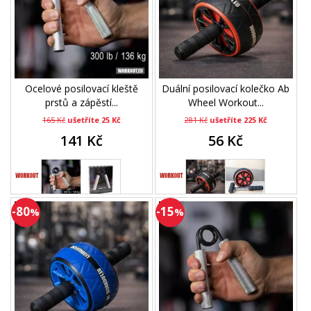
Ocelové posilovací kleště
Duální posilovací kolečko Ab
prstů a zápěstí...
Wheel Workout...
165 Kč
ušetříte 25 Kč
281 Kč
ušetříte 225 Kč
141 Kč
56 Kč
-80
-15
%
%