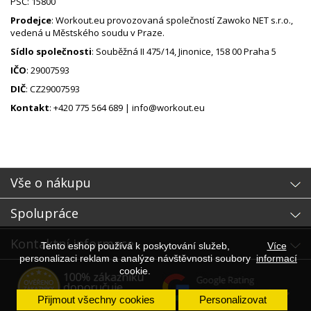
PSĆ: 15800
Prodejce
: Workout.eu provozovaná společností Zawoko NET s.r.o.,
vedená u Městského soudu v Praze.
Sídlo společnosti
: Souběžná II 475/14, Jinonice, 158 00 Praha 5
IČO
: 29007593
DIČ
: CZ29007593
Kontakt
: +420 775 564 689 | info@workout.eu
Vše o nákupu
Spolupráce
Kontaktní informace
Tento eshop používá k poskytování služeb,
Více
personalizaci reklam a analýze návštěvnosti soubory
informací
cookie.
Přijmout všechny cookies
Personalizovat