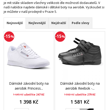
je mít stále skladem všechny velikosti dle možností dodavatelů. V
naší nabídce najdete dámské i dětské boty na aerobik. Vyzkoušet si
je můžete v naší prodejně v Praze 5.
Nejnovější
Nejlevnější
Nejdražší
Podle slevy
-15
-15
%
%
Dámské závodní boty na
Dámské závodní boty na
aerobik Princess...
aerobik Reebok -...
1 645 Kč
ušetříte 247 Kč
1 860 Kč
ušetříte 279 Kč
1 398 Kč
1 581 Kč