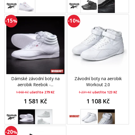
-15
-10
%
%
Dámské závodní boty na
Závodní boty na aerobik
aerobik Reebok -...
Workout 2.0
1 860 Kč
ušetříte 279 Kč
1 231 Kč
ušetříte 123 Kč
1 581 Kč
1 108 Kč
-20
%