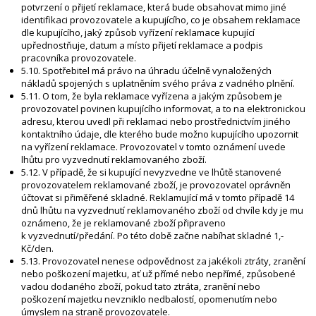
potvrzení o přijetí reklamace, která bude obsahovat mimo jiné
identifikaci provozovatele a kupujícího, co je obsahem reklamace
dle kupujícího, jaký způsob vyřízení reklamace kupující
upřednostňuje, datum a místo přijetí reklamace a podpis
pracovníka provozovatele.
5.10. Spotřebitel má právo na úhradu účelně vynaložených
nákladů spojených s uplatněním svého práva z vadného plnění.
5.11. O tom, že byla reklamace vyřízena a jakým způsobem je
provozovatel povinen kupujícího informovat, a to na elektronickou
adresu, kterou uvedl při reklamaci nebo prostřednictvím jiného
kontaktního údaje, dle kterého bude možno kupujícího upozornit
na vyřízení reklamace. Provozovatel v tomto oznámení uvede
lhůtu pro vyzvednutí reklamovaného zboží.
5.12. V případě, že si kupující nevyzvedne ve lhůtě stanovené
provozovatelem reklamované zboží, je provozovatel oprávněn
účtovat si přiměřené skladné. Reklamující má v tomto případě 14
dnů lhůtu na vyzvednutí reklamovaného zboží od chvíle kdy je mu
oznámeno, že je reklamované zboží připraveno
k vyzvednutí/předání. Po této době začne nabíhat skladné 1,-
Kč/den.
5.13. Provozovatel nenese odpovědnost za jakékoli ztráty, zranění
nebo poškození majetku, ať už přímé nebo nepřímé, způsobené
vadou dodaného zboží, pokud tato ztráta, zranění nebo
poškození majetku nevzniklo nedbalostí, opomenutím nebo
úmyslem na straně provozovatele.