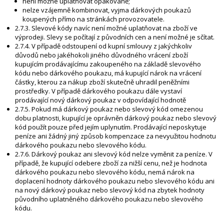
není možné uplatňovat opakovaně;
nelze vzájemně kombinovat, vyjma dárkových poukazů
koupených přímo na stránkách provozovatele.
2.7.3. Slevové kódy navíc není možné uplatňovat na zboží ve
výprodeji. Slevy se počítají z původních cen a není možné je sčítat.
2.7.4. V případě odstoupení od kupní smlouvy z jakýchkoliv
důvodů nebo jakéhokoli jiného důvodného vrácení zboží
kupujícím prodávajícímu zakoupeného na základě slevového
kódu nebo dárkového poukazu, má kupující nárok na vrácení
částky, kterou za nákup zboží skutečně uhradil peněžními
prostředky. V případě dárkového poukazu dále vystaví
prodávající nový dárkový poukaz v odpovídající hodnotě
2.7.5. Pokud má dárkový poukaz nebo slevový kód omezenou
dobu platnosti, kupující je oprávněn dárkový poukaz nebo slevový
kód použít pouze před jejím uplynutím. Prodávající neposkytuje
peníze ani žádný jiný způsob kompenzace za nevyužitou hodnotu
dárkového poukazu nebo slevového kódu.
2.7.6. Dárkový poukaz ani slevový kód nelze vyměnit za peníze. V
případě, že kupující odebere zboží za nižší cenu, než je hodnota
dárkového poukazu nebo slevového kódu, nemá nárok na
doplacení hodnoty dárkového poukazu nebo slevového kódu ani
na nový dárkový poukaz nebo slevový kód na zbytek hodnoty
původního uplatněného dárkového poukazu nebo slevového
kódu.