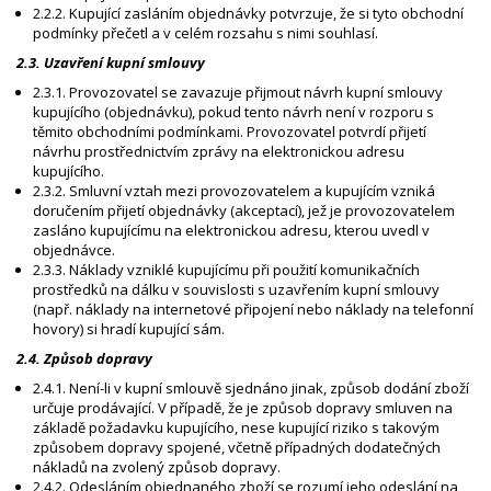
2.2.2. Kupující zasláním objednávky potvrzuje, že si tyto obchodní
podmínky přečetl a v celém rozsahu s nimi souhlasí.
2.3. Uzavření kupní smlouvy
2.3.1. Provozovatel se zavazuje přijmout návrh kupní smlouvy
kupujícího (objednávku), pokud tento návrh není v rozporu s
těmito obchodními podmínkami. Provozovatel potvrdí přijetí
návrhu prostřednictvím zprávy na elektronickou adresu
kupujícího.
2.3.2. Smluvní vztah mezi provozovatelem a kupujícím vzniká
doručením přijetí objednávky (akceptací), jež je provozovatelem
zasláno kupujícímu na elektronickou adresu, kterou uvedl v
objednávce.
2.3.3. Náklady vzniklé kupujícímu při použití komunikačních
prostředků na dálku v souvislosti s uzavřením kupní smlouvy
(např. náklady na internetové připojení nebo náklady na telefonní
hovory) si hradí kupující sám.
2.4. Způsob dopravy
2.4.1. Není-li v kupní smlouvě sjednáno jinak, způsob dodání zboží
určuje prodávající. V případě, že je způsob dopravy smluven na
základě požadavku kupujícího, nese kupující riziko s takovým
způsobem dopravy spojené, včetně případných dodatečných
nákladů na zvolený způsob dopravy.
2.4.2. Odesláním objednaného zboží se rozumí jeho odeslání na