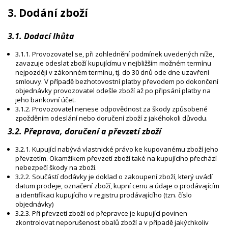
3. Dodání zboží
3.1. Dodací lhůta
3.1.1. Provozovatel se, při zohlednění podmínek uvedených níže,
zavazuje odeslat zboží kupujícímu v nejbližším možném termínu
nejpozději v zákonném termínu, tj. do 30 dnů ode dne uzavření
smlouvy. V případě bezhotovostní platby převodem po dokončení
objednávky provozovatel odešle zboží až po připsání platby na
jeho bankovní účet.
3.1.2. Provozovatel nenese odpovědnost za škody způsobené
zpožděním odeslání nebo doručení zboží z jakéhokoli důvodu.
3.2. Přeprava, doručení a převzetí zboží
3.2.1. Kupující nabývá vlastnické právo ke kupovanému zboží jeho
převzetím. Okamžikem převzetí zboží také na kupujícího přechází
nebezpečí škody na zboží.
3.2.2. Součástí dodávky je doklad o zakoupení zboží, který uvádí
datum prodeje, označení zboží, kupní cenu a údaje o prodávajícím
a identifikaci kupujícího v registru prodávajícího (tzn. číslo
objednávky)
3.2.3. Při převzetí zboží od přepravce je kupující povinen
zkontrolovat neporušenost obalů zboží a v případě jakýchkoliv