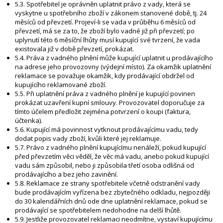
5.3. Spotřebitel je oprávněn uplatnit právo z vady, která se
vyskytne u spotřebního zboží v zákonem stanovené době, tj. 24
měsíců od převzetí. Projeví-li se vada v průběhu 6 měsíců od
převzetí, má se za to, že zboží bylo vadné již při převzetí; po
uplynutí této 6 měsíční lhůty musí kupující své tvrzení, že vada
existovala již v době převzetí, prokázat.
5.4. Práva z vadného plnění může kupující uplatnit u prodávajícího
na adrese jeho provozovny (výdejní místo). Za okamžik uplatnění
reklamace se považuje okamžik, kdy prodávající obdržel od
kupujícího reklamované zboží.
5.5. Při uplatnění práva z vadného plnění je kupující povinen
prokázat uzavření kupní smlouvy. Provozovatel doporučuje za
tímto účelem předložit zejména potvrzení o koupi (faktura,
účtenka).
5.6. Kupující má povinnost vytknout prodávajícímu vadu, tedy
dodat popis vady zboží, kvůli které jej reklamuje.
5.7. Právo z vadného plnění kupujícímu nenáleží, pokud kupující
před převzetím věci věděl, že věc má vadu, anebo pokud kupující
vadu sám způsobil, nebo ji způsobila třetí osoba odlišná od
prodávajícího a bez jeho zavinění.
5.8. Reklamace ze strany spotřebitele včetně odstranění vady
bude prodávajícím vyřízena bez zbytečného odkladu, nejpozději
do 30 kalendářních dnů ode dne uplatnění reklamace, pokud se
prodávající se spotřebitelem nedohodne na delší lhůtě.
5.9. Jestliže provozovatel reklamaci neodmítne, vystaví kupujícímu