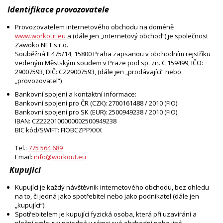
Identifikace provozovatele
Provozovatelem internetového obchodu na doméně
www.workout.eu
a (dále jen „internetový obchod“) je společnost
Zawoko NET s.r.o.
Souběžná II 475/14, 15800 Praha zapsanou v obchodním rejstříku
vedeným Městským soudem v Praze pod sp. zn. C 159499, IČO:
29007593, DIČ: CZ29007593, (dále jen „prodávající“ nebo
„provozovatel“)
Bankovní spojení a kontaktní informace:
Bankovní spojení pro ČR (CZK): 2700161488 / 2010 (FIO)
Bankovní spojení pro SK (EUR): 2500949238 / 2010 (FIO)
IBAN: CZ2220100000002500949238
BIC kód/SWIFT: FIOBCZPPXXX
Tel.:
775 564 689
Email:
info@workout.eu
Kupující
Kupující je každý návštěvník internetového obchodu, bez ohledu
na to, či jedná jako spotřebitel nebo jako podnikatel (dále jen
„kupující“).
Spotřebitelem je kupující fyzická osoba, která při uzavírání a