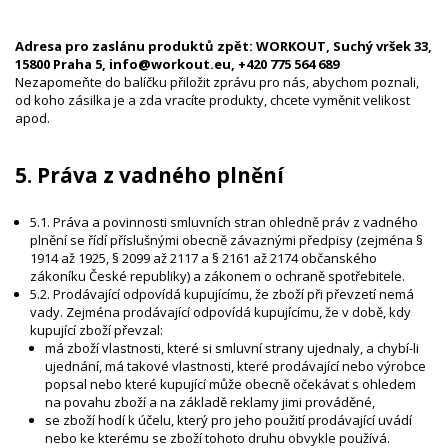
Adresa pro zaslánu produktů zpět: WORKOUT, Suchý vršek 33,
15800 Praha 5, info@workout.eu, +420 775 564 689
Nezapomeňte do balíčku přiložit zprávu pro nás, abychom poznali,
od koho zásilka je a zda vracíte produkty, chcete vyměnit velikost
apod.
5. Práva z vadného plnění
5.1. Práva a povinnosti smluvních stran ohledně práv z vadného
plnění se řídí příslušnými obecně závaznými předpisy (zejména §
1914 až 1925, § 2099 až 2117 a § 2161 až 2174 občanského
zákoníku České republiky) a zákonem o ochraně spotřebitele.
5.2. Prodávající odpovídá kupujícímu, že zboží při převzetí nemá
vady. Zejména prodávající odpovídá kupujícímu, že v době, kdy
kupující zboží převzal:
má zboží vlastnosti, které si smluvní strany ujednaly, a chybí-li
ujednání, má takové vlastnosti, které prodávající nebo výrobce
popsal nebo které kupující může obecně očekávat s ohledem
na povahu zboží a na základě reklamy jimi prováděné,
se zboží hodí k účelu, který pro jeho použití prodávající uvádí
nebo ke kterému se zboží tohoto druhu obvykle používá.