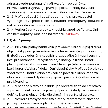
adresu uvedenou kupujícím při vytvoření objednávky.
Provozovatel si vyhrazuje právo připočíst náklady na zaslání
zboží k ceně objednávky podle aktuálního ceníku přepravce.
2.4.3. V případě zasílání zboží do zahraničí si provozovatel
vyhrazuje právo připočíst ke standardní ceně dopravy dodatečné
náklady za dopravu do zahraničí.
2.4.4. Veškeré ceny dopravy tak i dobírky apod. se řídí aktuálním
ceníkem dopravy dostupné na stránce
DOPRAVA
.
2.5. Způsob platby
2.5.1. Při volbě platby bankovním převodem uhradí kupující cenu
objednávky před jejím vyřízením na bankovní účet prodávajícího,
tj. zboží bude odesláno kupujícímu až po připsání kupní ceny na
účet prodávajícího. Pro vyřízení objednávky je třeba uhradit
platbu pod variabilním symbolem, kterým je číslo objednávky a
který kupující získá při dokončení objednávky. V případě platby za
zboží formou bankovního převodu se považuje kupní cena za
uhrazenou dnem, kdy došlo k připsání příslušné částky na účet
prodávajícího.
2.5.2. V případě platby na dobírku při převzetí zboží od přepravce
si provozovatel vyhrazuje právo připočíst náklady za vybavení
dobírky k ceně objednávky dle aktuálního ceníku přepravce.
2.5.3. Veškeré změny včetně změn cen v internetovém obchodě
jsou vyhrazeny. Cena je platná v době objednání.
2.5.4. Provozovatel si vyhrazuje právo v odůvodněných případech