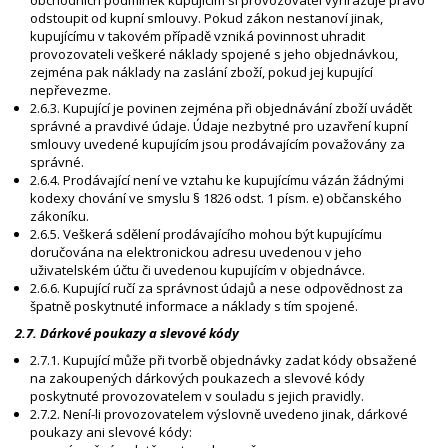
odstoupit od kupní smlouvy. Pokud zákon nestanoví jinak,
kupujícímu v takovém případě vzniká povinnost uhradit
provozovateli veškeré náklady spojené s jeho objednávkou,
zejména pak náklady na zaslání zboží, pokud jej kupující
nepřevezme.
2.6.3. Kupující je povinen zejména při objednávání zboží uvádět
správné a pravdivé údaje. Údaje nezbytné pro uzavření kupní
smlouvy uvedené kupujícím jsou prodávajícím považovány za
správné.
2.6.4. Prodávající není ve vztahu ke kupujícímu vázán žádnými
kodexy chování ve smyslu § 1826 odst. 1 písm. e) občanského
zákoníku.
2.6.5. Veškerá sdělení prodávajícího mohou být kupujícímu
doručována na elektronickou adresu uvedenou v jeho
uživatelském účtu či uvedenou kupujícím v objednávce.
2.6.6. Kupující ručí za správnost údajů a nese odpovědnost za
špatně poskytnuté informace a náklady s tím spojené.
2.7. Dárkové poukazy a slevové kódy
2.7.1. Kupující může při tvorbě objednávky zadat kódy obsažené
na zakoupených dárkových poukazech a slevové kódy
poskytnuté provozovatelem v souladu s jejich pravidly.
2.7.2. Není-li provozovatelem výslovně uvedeno jinak, dárkové
poukazy ani slevové kódy: