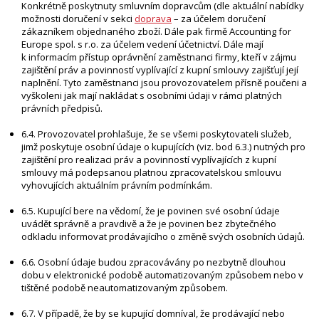
Konkrétně poskytnuty smluvním dopravcům (dle aktuální nabídky
možnosti doručení v sekci
doprava
– za účelem doručení
zákazníkem objednaného zboží. Dále pak firmě Accounting for
Europe spol. s r.o. za účelem vedení účetnictví. Dále mají
k informacím přístup oprávnění zaměstnanci firmy, kteří v zájmu
zajištění práv a povinností vyplívající z kupní smlouvy zajišťují její
naplnění. Tyto zaměstnanci jsou provozovatelem přísně poučeni a
vyškoleni jak mají nakládat s osobními údaji v rámci platných
právních předpisů.
6.4. Provozovatel prohlašuje, že se všemi poskytovateli služeb,
jimž poskytuje osobní údaje o kupujících (viz. bod 6.3.) nutných pro
zajištění pro realizaci práv a povinností vyplívajících z kupní
smlouvy má podepsanou platnou zpracovatelskou smlouvu
vyhovujících aktuálním právním podmínkám.
6.5. Kupující bere na vědomí, že je povinen své osobní údaje
uvádět správně a pravdivě a že je povinen bez zbytečného
odkladu informovat prodávajícího o změně svých osobních údajů.
6.6. Osobní údaje budou zpracovávány po nezbytně dlouhou
dobu v elektronické podobě automatizovaným způsobem nebo v
tištěné podobě neautomatizovaným způsobem.
6.7. V případě, že by se kupující domníval, že prodávající nebo