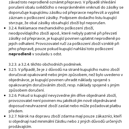
závad toto neprodleně oznámit přepravci. V případě shledání
porušení obalu svědčícího o neoprávněném vniknutí do zásilky se
doporučuje kupujícímu zásilku od přepravce nepřevzít a vyplnit
záznam o poškození zásilky. Podpisem dodacího listu kupující
stvrzuje, že obal zásilky obsahující zboží byl neporušen.
3.2.4. Reklamace mechanického poškození zboží,
neodpovídajícího zboží apod., které nebyly patrné při převzetí
zásilky od přepravce, je kupující povinen uplatnit neprodleně po
jejich odhalení. Provozovatel ručí za poškození zboží vzniklé při
jeho přepravě, pouze pokud kupující nahlásí toto poškození
neprodleně
v souladu s odst.
3.2.3. a 3.2.4. těchto obchodních podmínek.
3.2.5. V případě, že je z důvodů na straně kupujícího nutno zboží
doručovat opakovaně nebo jiným způsobem, než bylo uvedeno v
objednávce, je kupující povinen uhradit náklady spojené s
opakovaným doručováním zboží, resp. náklady spojené s jiným
způsobem doručení.
3.2.6. Pokud si kupující nevyzvedne jím dříve objednané zboží,
provozovatel není povinen mu jakékoli jím nově objednávané
doposud neuhrazené zboží zaslat nebo může požadovat platbu
předem.
3.2.7. Nárok na dopravu zboží zdarma mají pouze zákazníci, kteří
si objednají nad minimální částku nebo z jiných důvodů určených
prodávajícím.