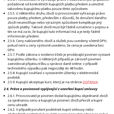
požadovat od konkrétních kupujících platbu předem a umožnit
takovému kupujícímu platbu pouze tímto způsobem.
2.5.5. U některého druhu zboží si provozovatel vyhrazuje právo
pouze platby předem, především z důvodů, že doručení daného
zboží neumožňuje nebo výrazným způsobem komplikuje jiný
způsob platby. Takové zboží musí být řádně označeno v popisu a
tím se má za to, že kupující tuto informací má a je tedy řádně
informován předem.
2.5.6. Ceny nabízeného zboží a služeb jsou uvedeny včetně DPH,
pokud není u ceny výslovně uvedeno, že cena je uvedena bez
DPH.
2.5.7. Podle zákona o evidenci tržeb je prodávající povinen vystavit
kupujícímu účtenku. U některých případů je zároveň povinen
zaevidovat přijatou tržbu u správce daně online; v případě
technického výpadku pak nejpozději do 48 hodin.
2.5.8. Kupující souhlasí s vystavením účtenky v elektronické
podobě.
2.5.9. Kupující akceptuje kurz, který je na stránce
DOPRAVA
.
2.6. Práva a povinnosti vyplývající z uzavření kupní smlouvy
2.6.1. Provozovatel je povinen dodat kupujícímu objednané zboží
za sjednanou cenu a kupující je povinen zboží převzít a kupní
cenu uhradit.
2.6.2. V případě porušení podmínek kupní smlouvy nebo
obchodních podmínek kupujícím si provozovatel vyhrazuje právo