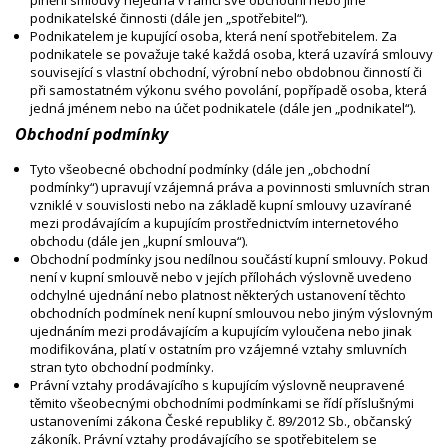
plnění smlouvy nejedná v rámci své obchodní nebo jiné
podnikatelské činnosti (dále jen „spotřebitel“).
Podnikatelem je kupující osoba, která není spotřebitelem. Za
podnikatele se považuje také každá osoba, která uzavírá smlouvy
související s vlastní obchodní, výrobní nebo obdobnou činností či
při samostatném výkonu svého povolání, popřípadě osoba, která
jedná jménem nebo na účet podnikatele (dále jen „podnikatel“).
Obchodní podmínky
Tyto všeobecné obchodní podmínky (dále jen „obchodní
podmínky“) upravují vzájemná práva a povinnosti smluvních stran
vzniklé v souvislosti nebo na základě kupní smlouvy uzavírané
mezi prodávajícím a kupujícím prostřednictvím internetového
obchodu (dále jen „kupní smlouva“).
Obchodní podmínky jsou nedílnou součástí kupní smlouvy. Pokud
není v kupní smlouvě nebo v jejích přílohách výslovně uvedeno
odchylné ujednání nebo platnost některých ustanovení těchto
obchodních podmínek není kupní smlouvou nebo jiným výslovným
ujednáním mezi prodávajícím a kupujícím vyloučena nebo jinak
modifikována, platí v ostatním pro vzájemné vztahy smluvních
stran tyto obchodní podmínky.
Právní vztahy prodávajícího s kupujícím výslovně neupravené
těmito všeobecnými obchodními podmínkami se řídí příslušnými
ustanoveními zákona České republiky č. 89/2012 Sb., občanský
zákoník. Právní vztahy prodávajícího se spotřebitelem se