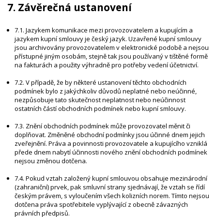
7. Závěrečná ustanovení
7.1. Jazykem komunikace mezi provozovatelem a kupujícím a
jazykem kupní smlouvy je český jazyk. Uzavřené kupní smlouvy
jsou archivovány provozovatelem v elektronické podobě a nejsou
přístupné jiným osobám, stejně tak jsou používaný v tištěné formě
na fakturách a použity výhradně pro potřeby vedení účetnictví.
7.2. V případě, že by některé ustanovení těchto obchodních
podmínek bylo z jakýchkoliv důvodů neplatné nebo neúčinné,
nezpůsobuje tato skutečnost neplatnost nebo neúčinnost
ostatních částí obchodních podmínek nebo kupní smlouvy.
7.3. Znění obchodních podmínek může provozovatel měnit či
doplňovat. Změněné obchodní podmínky jsou účinné dnem jejich
zveřejnění. Práva a povinnosti provozovatele a kupujícího vzniklá
přede dnem nabytí účinnosti nového znění obchodních podmínek
nejsou změnou dotčena.
7.4. Pokud vztah založený kupní smlouvou obsahuje mezinárodní
(zahraniční) prvek, pak smluvní strany sjednávají, že vztah se řídí
českým právem, s vyloučením všech kolizních norem. Tímto nejsou
dotčena práva spotřebitele vyplývající z obecně závazných
právních předpisů.