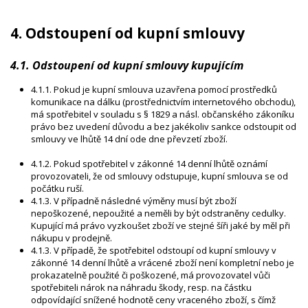
4. Odstoupení od kupní smlouvy
4.1. Odstoupení od kupní smlouvy kupujícím
4.1.1. Pokud je kupní smlouva uzavřena pomocí prostředků
komunikace na dálku (prostřednictvím internetového obchodu),
má spotřebitel v souladu s § 1829 a násl. občanského zákoníku
právo bez uvedení důvodu a bez jakékoliv sankce odstoupit od
smlouvy ve lhůtě 14 dní ode dne převzetí zboží.
4.1.2. Pokud spotřebitel v zákonné 14 denní lhůtě oznámí
provozovateli, že od smlouvy odstupuje, kupní smlouva se od
počátku ruší.
4.1.3. V případně následné výměny musí být zboží
nepoškozené, nepoužité a neměli by být odstraněny cedulky.
Kupující má právo vyzkoušet zboží ve stejné šíři jaké by měl při
nákupu v prodejně.
4.1.3. V případě, že spotřebitel odstoupí od kupní smlouvy v
zákonné 14 denní lhůtě a vrácené zboží není kompletní nebo je
prokazatelně použité či poškozené, má provozovatel vůči
spotřebiteli nárok na náhradu škody, resp. na částku
odpovídající snížené hodnotě ceny vraceného zboží, s čímž