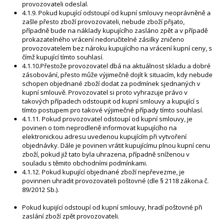
provozovateli odeslal.
4.1.9. Pokud kupující odstoupí od kupní smlouvy neoprávněně a
zašle přesto zboží provozovateli, nebude zboží přijato,
případně bude na náklady kupujícího zasláno zpět a v případě
prokazatelného vrácení nedoručitelné zásilky zničeno
provozovatelem bez nároku kupujícího na vrácení kupní ceny, s
čímž kupující tímto souhlasí.
4.1.10.Přestože provozovatel dbá na aktuálnost skladu a dobré
zásobování, přesto může výjimečně dojít k situacím, kdy nebude
schopen objednané zboží dodat za podmínek sjednaných v
kupní smlouvě. Provozovatel si proto vyhrazuje právo v
takových případech odstoupit od kupní smlouvy a kupující s
tímto postupem pro takové výjimečné případy tímto souhlasí.
4.1.11. Pokud provozovatel odstoupí od kupní smlouvy, je
povinen o tom neprodleně informovat kupujícího na
elektronickou adresu uvedenou kupujícím při vytvoření
objednávky. Dále je povinen vrátit kupujícímu plnou kupní cenu
zboží, pokud již tato byla uhrazena, případně sníženou v
souladu s těmito obchodními podmínkami.
4.1.12. Pokud kupující objednané zboží nepřevezme, je
povinnen uhradit provozovateli poštovné (dle § 2118 zákona č.
89/2012 Sb.).
Pokud kupijící odstoupí od kupní smlouvy, hradí poštovné při
zaslání zboží zpět provozovateli.