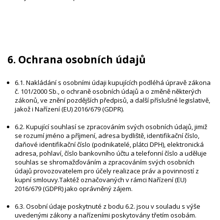
6. Ochrana osobních údajů
6.1. Nakládání s osobními údaji kupujících podléhá úpravě zákona
č. 101/2000 Sb., o ochraně osobních údajů a o změně některých
zákonů, ve znění pozdějších předpisů, a další příslušné legislativě,
jakož i Nařízení (EU) 2016/679 (GDPR).
6.2. Kupující souhlasí se zpracováním svých osobních údajů, jimiž
se rozumí jméno a příjmení, adresa bydliště, identifikační číslo,
daňové identifikační číslo (podnikatelé, plátci DPH), elektronická
adresa, pohlaví, číslo bankovního účtu a telefonní číslo a uděluje
souhlas se shromažďováním a zpracováním svých osobních
údajů provozovatelem pro účely realizace práv a povinností z
kupní smlouvy.Taktéž označovaných v rámci Nařízení (EU)
2016/679 (GDPR) jako oprávněný zájem.
6.3. Osobní údaje poskytnuté z bodu 6.2. jsou v souladu s výše
uvedenými zákony a nařízeními poskytovány třetím osobám.