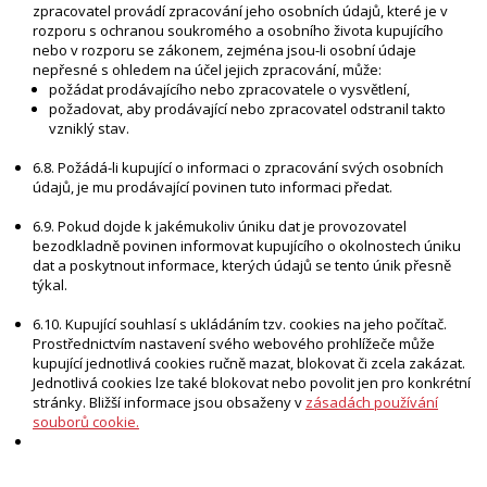
zpracovatel provádí zpracování jeho osobních údajů, které je v
rozporu s ochranou soukromého a osobního života kupujícího
nebo v rozporu se zákonem, zejména jsou-li osobní údaje
nepřesné s ohledem na účel jejich zpracování, může:
požádat prodávajícího nebo zpracovatele o vysvětlení,
požadovat, aby prodávající nebo zpracovatel odstranil takto
vzniklý stav.
6.8. Požádá-li kupující o informaci o zpracování svých osobních
údajů, je mu prodávající povinen tuto informaci předat.
6.9. Pokud dojde k jakémukoliv úniku dat je provozovatel
bezodkladně povinen informovat kupujícího o okolnostech úniku
dat a poskytnout informace, kterých údajů se tento únik přesně
týkal.
6.10. Kupující souhlasí s ukládáním tzv. cookies na jeho počítač.
Prostřednictvím nastavení svého webového prohlížeče může
kupující jednotlivá cookies ručně mazat, blokovat či zcela zakázat.
Jednotlivá cookies lze také blokovat nebo povolit jen pro konkrétní
stránky. Bližší informace jsou obsaženy v
zásadách používání
souborů cookie.