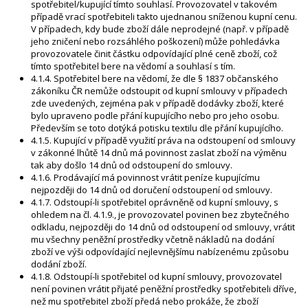
spotřebitel/kupující tímto souhlasí. Provozovatel v takovém
případě vrací spotřebiteli takto ujednanou sníženou kupní cenu.
V případech, kdy bude zboží dále neprodejné (např. v případě
jeho zničení nebo rozsáhlého poškození) může pohledávka
provozovatele činit částku odpovídající plné ceně zboží, což
tímto spotřebitel bere na vědomí a souhlasí s tím.
4.1.4. Spotřebitel bere na vědomí, že dle § 1837 občanského
zákoníku ČR nemůže odstoupit od kupní smlouvy v případech
zde uvedených, zejména pak v případě dodávky zboží, které
bylo upraveno podle přání kupujícího nebo pro jeho osobu.
Především se toto dotýká potisku textilu dle přání kupujícího.
4.1.5. Kupující v případě využití práva na odstoupení od smlouvy
v zákonné lhůtě 14 dnů má povinnost zaslat zboží na výměnu
tak aby došlo 14 dnů od odstoupení do smlouvy.
4.1.6. Prodávající má povinnost vrátit peníze kupujícímu
nejpozději do 14 dnů od doručení odstoupení od smlouvy.
4.1.7. Odstoupí-li spotřebitel oprávněně od kupní smlouvy, s
ohledem na čl. 4.1.9., je provozovatel povinen bez zbytečného
odkladu, nejpozději do 14 dnů od odstoupení od smlouvy, vrátit
mu všechny peněžní prostředky včetně nákladů na dodání
zboží ve výši odpovídající nejlevnějšímu nabízenému způsobu
dodání zboží.
4.1.8. Odstoupí-li spotřebitel od kupní smlouvy, provozovatel
není povinen vrátit přijaté peněžní prostředky spotřebiteli dříve,
než mu spotřebitel zboží předá nebo prokáže, že zboží