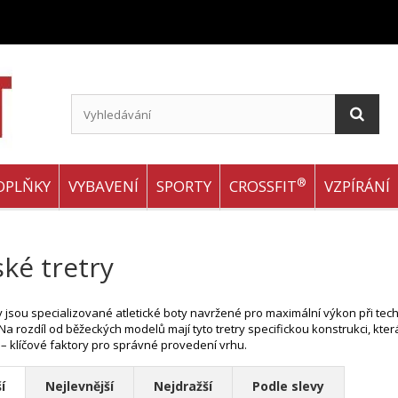
®
OPLŇKY
VYBAVENÍ
SPORTY
CROSSFIT
VZPÍRÁNÍ
ké tretry
y jsou specializované atletické boty navržené pro maximální výkon při tech
Na rozdíl od běžeckých modelů mají tyto tretry specifickou konstrukci, kter
 – klíčové faktory pro správné provedení vrhu.
í
Nejlevnější
Nejdražší
Podle slevy