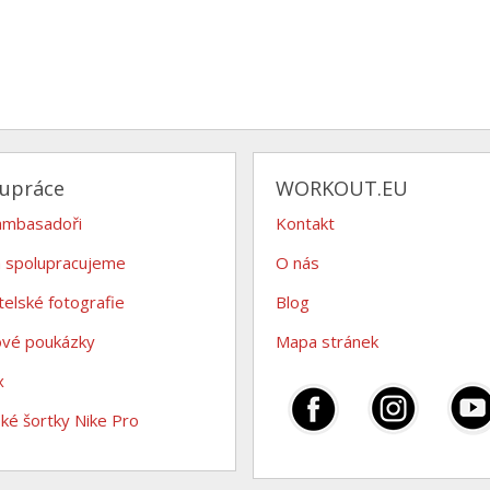
lupráce
WORKOUT.EU
ambasadoři
Kontakt
 spolupracujeme
O nás
telské fotografie
Blog
ové poukázky
Mapa stránek
x
é šortky Nike Pro