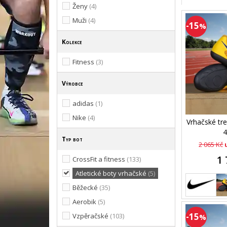
Ženy
(4)
Muži
(4)
-15
%
Kolekce
Fitness
(3)
Výrobce
adidas
(1)
Nike
(4)
Vrhačské tr
4
Typ bot
2 065 Kč
1 
CrossFit a fitness
(133)
Atletické boty vrhačské
(5)
Běžecké
(35)
Aerobik
(5)
-15
Vzpěračské
(103)
%