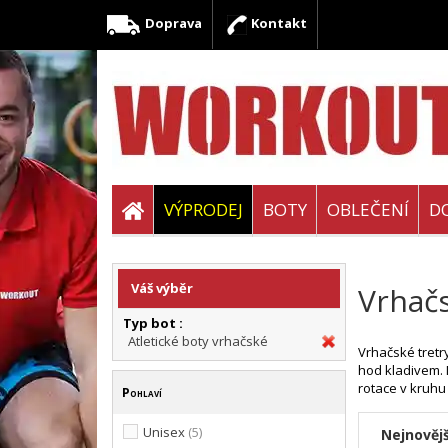
Doprava
Kontakt
VÝPRODEJ
BOTY
OBLEČENÍ
D
Váš výběr
Vrhačs
Typ bot :
Atletické boty vrhačské
Vrhačské tretr
hod kladivem. 
rotace v kruhu
Pohlaví
Unisex
(5)
Nejnovějš