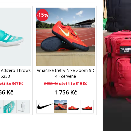
-15
%
 Adizero Throws
Vrhačské tretry Nike Zoom SD
H5233
4 - červené
etříte 967 Kč
2 065 Kč
ušetříte 310 Kč
56 Kč
1 756 Kč