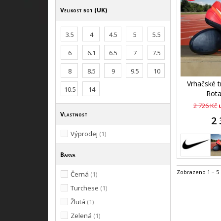
Velikost bot (UK)
3.5
4
4.5
5
5.5
6
6.1
6.5
7
7.5
8
8.5
9
9.5
10
Vrhačské 
10.5
14
Rotat
2 726 Kč
Vlastnost
2 
Výprodej
(1)
Barva
Zobrazeno 1 – 5 
Černá
(1)
Turchese
(1)
Žlutá
(1)
Zelená
(1)