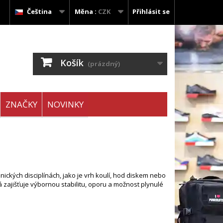
Čeština
Měna :
CZK
Přihlásit se
Košík
(prázdný)
ZNAČKY
NOVINKY
nických disciplínách, jako je vrh koulí, hod diskem nebo
á zajišťuje výbornou stabilitu, oporu a možnost plynulé