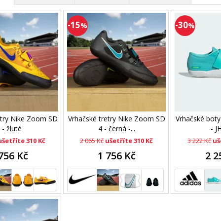
-15
-30
%
%
etry Nike Zoom SD
Vrhačské tretry Nike Zoom SD
Vrhačské boty
 - žluté
4 - černá -...
- J
ušetříte 310 Kč
2 065 Kč
ušetříte 310 Kč
3 222 Kč
uš
756 Kč
1 756 Kč
2 2