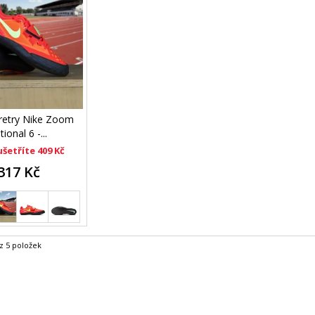
tretry Nike Zoom
ional 6 -...
ušetříte 409 Kč
317 Kč
z 5 položek