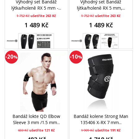
Výhodný set Bandáž
Výhodný set Bandáž
lýtka/holeně RX 5 mm -...
lýtka/holeně RX 5 mm,...
1 752 Kč
ušetříte 263 Kč
1 752 Kč
ušetříte 263 Kč
1 489 Kč
1 489 Kč
-20
-10
%
%
Bandáž lokte QD Elbow
Bandáž kolene Strong Man
Sleeve 3 mm /1.5 mm...
135406 X-RX 7 mm...
603 Kč
ušetříte 121 Kč
1 909 Kč
ušetříte 191 Kč