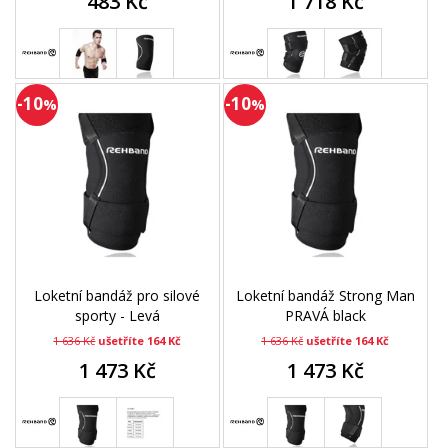
483 Kč
1 718 Kč
-10
-10
%
%
Loketní bandáž pro silové
Loketní bandáž Strong Man
sporty - Levá
PRAVÁ black
1 636 Kč
ušetříte 164 Kč
1 636 Kč
ušetříte 164 Kč
1 473 Kč
1 473 Kč