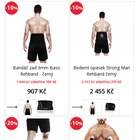
-10
-10
%
%
Bandáž zad 3mm Basic
Bederní opasek Strong Man
Rehband - černý
Rehband černý
1 008 Kč
ušetříte 101 Kč
2 727 Kč
ušetříte 273 Kč
907 Kč
2 455 Kč
-20
-10
%
%