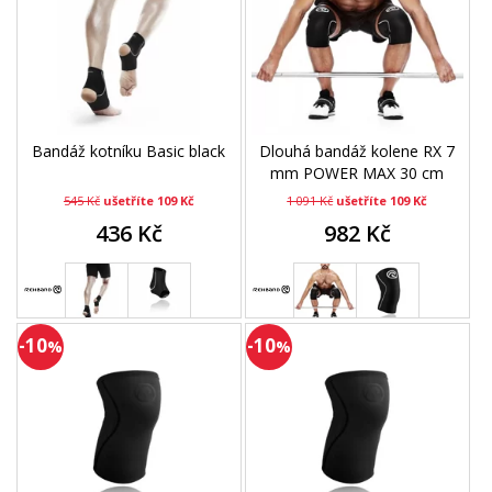
Bandáž kotníku Basic black
Dlouhá bandáž kolene RX 7
mm POWER MAX 30 cm
545 Kč
ušetříte 109 Kč
1 091 Kč
ušetříte 109 Kč
436 Kč
982 Kč
-10
-10
%
%