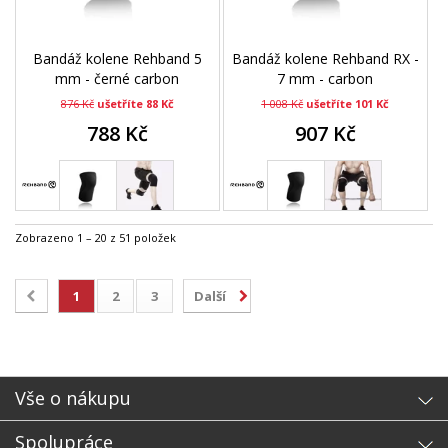
Bandáž kolene Rehband 5
Bandáž kolene Rehband RX -
mm - černé carbon
7 mm - carbon
876 Kč
ušetříte 88 Kč
1 008 Kč
ušetříte 101 Kč
788 Kč
907 Kč
Zobrazeno 1 – 20 z 51 položek
1
2
3
Další
Vše o nákupu
Spolupráce