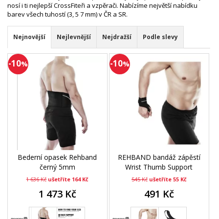
nosí i ti nejlepší CrossFiteři a vzpěrači. Nabízíme největší nabídku
barev všech tuhostí (3, 5 7 mm) v ČR a SR.
Nejnovější
Nejlevnější
Nejdražší
Podle slevy
-10
-10
%
%
Bederní opasek Rehband
REHBAND bandáž zápěstí
černý 5mm
Wrist Thumb Support
1 636 Kč
ušetříte 164 Kč
545 Kč
ušetříte 55 Kč
1 473 Kč
491 Kč