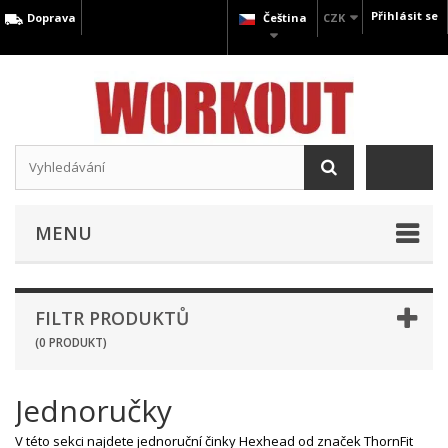
Přihlásit se
Doprava
Čeština
CZK
MENU
FILTR PRODUKTŮ
(0 PRODUKT)
Jednoručky
V této sekci najdete jednoruční činky Hexhead od značek ThornFit