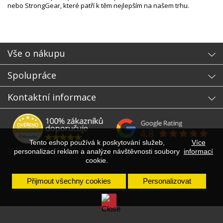
nebo StrongGear, které patří k těm nejlepším na našem trhu.
Vše o nákupu
Spolupráce
Kontaktní informace
Tento eshop používá k poskytování služeb,
Více
2010 - 2026 WORKOUT.EU
personalizaci reklam a analýze návštěvnosti soubory
informací
cookie.
Přijmout všechny cookies
Personalizovat