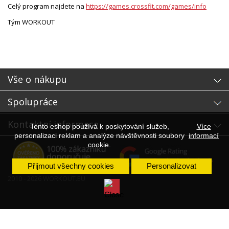
Celý program najdete na
https://games.crossfit.com/games/info
Tým WORKOUT
Vše o nákupu
Spolupráce
Kontaktní informace
Tento eshop používá k poskytování služeb,
Více
personalizaci reklam a analýze návštěvnosti soubory
informací
cookie.
Přijmout všechny cookies
Personalizovat
2010 - 2026 WORKOUT.EU