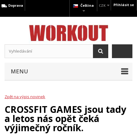
Přihlásit se
Doprava
Čeština
CZK
MENU
Zpět na výpis novinek
CROSSFIT GAMES jsou tady
a letos nás opět čeká
výjimečný ročník.