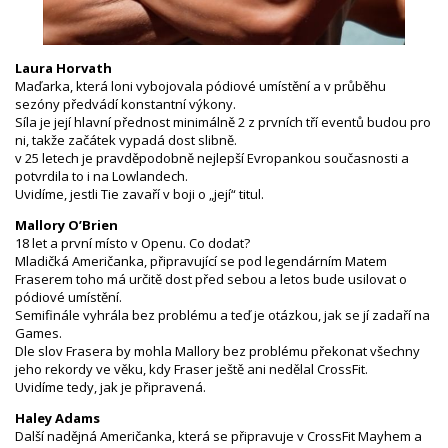
Laura Horvath
Maďarka, která loni vybojovala pódiové umístění a v průběhu
sezóny předvádí konstantní výkony.
Síla je její hlavní přednost minimálně 2 z prvních tří eventů budou pro
ni, takže začátek vypadá dost slibně.
v 25 letech je pravděpodobně nejlepší Evropankou současnosti a
potvrdila to i na Lowlandech.
Uvidíme, jestli Tie zavaří v boji o „její“ titul.
Mallory O’Brien
18 let a první místo v Openu. Co dodat?
Mladičká Američanka, připravující se pod legendárním Matem
Fraserem toho má určitě dost před sebou a letos bude usilovat o
pódiové umístění.
Semifinále vyhrála bez problému a teď je otázkou, jak se jí zadaří na
Games.
Dle slov Frasera by mohla Mallory bez problému překonat všechny
jeho rekordy ve věku, kdy Fraser ještě ani nedělal CrossFit.
Uvidíme tedy, jak je připravená.
Haley Adams
Další nadějná Američanka, která se připravuje v CrossFit Mayhem a