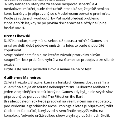
32 letý Kanaďan, který má za sebou nespočet úspěchů a 4
medailové umístění, bude chtít určitě letos ukázat, že ještě není na
konci kariéry a je připravený se s Medeirosem porvat o první místo.
Podle již vydaných workoutů, by Pat mohl předejít problému
z posledních let, kdy se po prvním dni nenacházel vždy na úplně
hezké pozici.
Brent Fikowski
Další Kanaďan, který má za sebou už spoustu ročníků Games loni
urval po delší době pódiové umístění a letos to bude chtít určitě
zopakovat.
Svoje nabité semifinále, ve kterém závodil proti velmi silným
soupeřům, bez problému vyhrál a na Games se probojoval ze slibné
pozice.
Určitě ještě neřekl poslední slovo a máme se na co těšit.
Guilherme Malheiros
22 letá hvězda z Brazílie, která na loňských Games dost zazářila a
v Semifinále byla absolutně nekompromisní. Guilherme Malheiros.
Jeden z nejsilnějších atletů, který na Games kdy byl, je dle svých slov
připravený se porvat o titul The Fittest on the Earth.
Brazilec poslední rok tvrdě pracoval na všem, v čem měl nedostatky,
pod vedením legendárního Riche Froninga a letos je připravený zářit.
Oblíbenec fanoušků, který zvedl v semifinále nejvyšší váhu na
komplex předvede určitě velkou show a vyhraje opět hned několik