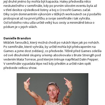
její druhé jméno by mohla být kapacita. Haley předvedla něco
neskutečného v semifinále, kdy po prvním silovém eventu byla až
v třetí desítce výsledkové listiny a boj o CrossFit Games začal.
Díky svým dominantním výkonům v těžkých workoutech se jí podařilo
probojovat až na první příčku a svoje semifinále i tak vyhrála.
Od loňského roku ušla určitě velký kus cesty a minimálně bitva o
pódium je v jejich silách.
Danielle Brandon
Miláček fanoušků, který možná chodí po rukách lépe jak po nohách.
Po semifinále, které vyhrála, by určitě mohla být překvapením na
Games a jsme dost zvědavý, co předvede. Těšně před Games odešla
od své dlouholeté skupiny a kemp absolvovala s Brute Strength pod
vedením Mata Torrese, pod kterým trénuje například Dalin Pepper.
V semifinále vypadala lépe než kdy předtím a určitě nám opět
předvede velkou show.