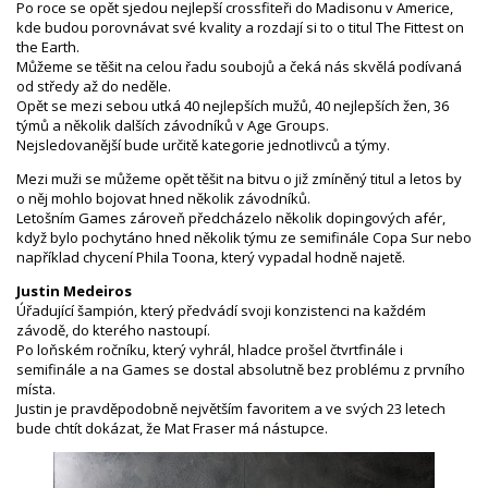
Po roce se opět sjedou nejlepší crossfiteři do Madisonu v Americe,
kde budou porovnávat své kvality a rozdají si to o titul The Fittest on
the Earth.
Můžeme se těšit na celou řadu soubojů a čeká nás skvělá podívaná
od středy až do neděle.
Opět se mezi sebou utká 40 nejlepších mužů, 40 nejlepších žen, 36
týmů a několik dalších závodníků v Age Groups.
Nejsledovanější bude určitě kategorie jednotlivců a týmy.
Mezi muži se můžeme opět těšit na bitvu o již zmíněný titul a letos by
o něj mohlo bojovat hned několik závodníků.
Letošním Games zároveň předcházelo několik dopingových afér,
když bylo pochytáno hned několik týmu ze semifinále Copa Sur nebo
například chycení Phila Toona, který vypadal hodně najetě.
Justin Medeiros
Úřadující šampión, který předvádí svoji konzistenci na každém
závodě, do kterého nastoupí.
Po loňském ročníku, který vyhrál, hladce prošel čtvrtfinále i
semifinále a na Games se dostal absolutně bez problému z prvního
místa.
Justin je pravděpodobně největším favoritem a ve svých 23 letech
bude chtít dokázat, že Mat Fraser má nástupce.