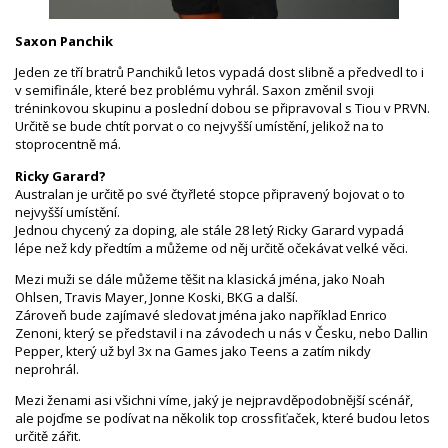
Saxon Panchik
Jeden ze tří bratrů Panchiků letos vypadá dost slibně a předvedl to i
v semifinále, které bez problému vyhrál. Saxon změnil svoji
tréninkovou skupinu a poslední dobou se připravoval s Tiou v PRVN.
Určitě se bude chtít porvat o co nejvyšší umístění, jelikož na to
stoprocentně má.
Ricky Garard?
Australan je určitě po své čtyřleté stopce připravený bojovat o to
nejvyšší umístění.
Jednou chycený za doping, ale stále 28 letý Ricky Garard vypadá
lépe než kdy předtím a můžeme od něj určitě očekávat velké věci.
Mezi muži se dále můžeme těšit na klasická jména, jako Noah
Ohlsen, Travis Mayer, Jonne Koski, BKG a další.
Zároveň bude zajímavé sledovat jména jako například Enrico
Zenoni, který se představil i na závodech u nás v Česku, nebo Dallin
Pepper, který už byl 3x na Games jako Teens a zatím nikdy
neprohrál.
Mezi ženami asi všichni víme, jaký je nejpravděpodobnější scénář,
ale pojďme se podívat na několik top crossfiťaček, které budou letos
určitě zářit.