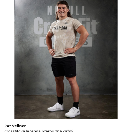
Pat Vellner
Crossfitová legenda, kterou zná každý.