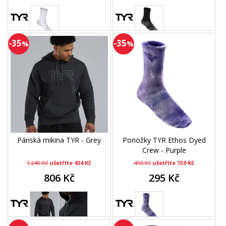
-35
-35
%
%
Pánská mikina TYR - Grey
Ponožky TYR Ethos Dyed
Crew - Purple
1 240 Kč
ušetříte 434 Kč
455 Kč
ušetříte 159 Kč
806 Kč
295 Kč