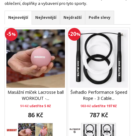
oblečení, doplňky a vybavení pro tyto sporty.
Nejnovější
Nejlevnější
Nejdražší
Podle slevy
-5
-20
%
%
Masážní míček Lacrosse ball
Švihadlo Performance Speed
WORKOUT -...
Rope - 3 Cable...
91 Kč
ušetříte 5 Kč
983 Kč
ušetříte 197 Kč
86 Kč
787 Kč