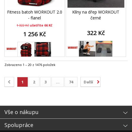
Fitness batoh WORKOUT 2.0
Klíny na dřep WORKOUT
- flanel
černé
1 322 Kč
ušetříte 66 Kč
322 Kč
1 256 Kč
Zobrazeno 1 – 20 z 1476 položek
1
2
3
...
74
Další
Vše o nákupu
Spolupráce