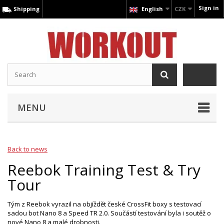
Sign in
Shipping
English
CZK
MENU
Back to news
Reebok Training Test & Try
Tour
Tým z Reebok vyrazil na objíždět české CrossFit boxy s testovací
sadou bot Nano 8 a Speed TR 2.0. Součástí testování byla i soutěž o
nové Nano 8 a malé drobnosti.