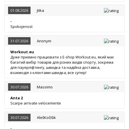
01.08.2026
Jitka
-
Spokojenost
31.07.2026
Anonym
Workout.eu
Дуже приємно працювати з E-shop Workout.eu, який має
багатий вибір товарів для різних видів спорту, зокрема
для пауерліфтингу, швидка та надійна доставка,
взаємодія з клієнтами швидка, все супер!
30.07.2026
Massimo
Anta 2
Scarpe arrivate velocemente
30.07.2026
AlešKočišik
-