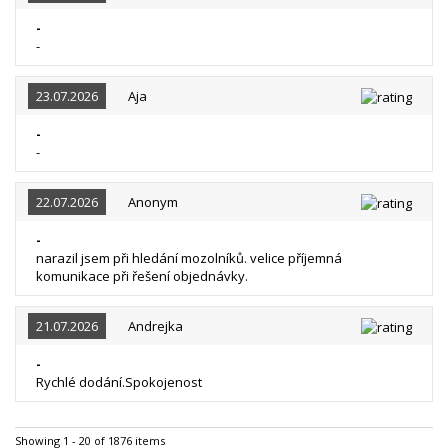
-
-
23.07.2026
Aja
-
-
22.07.2026
Anonym
-
narazil jsem při hledání mozolníků. velice příjemná
komunikace při řešení objednávky.
21.07.2026
Andrejka
-
Rychlé dodání.Spokojenost
Showing 1 - 20 of 1876 items