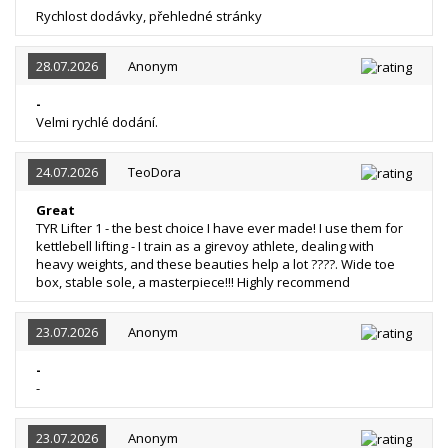
Rychlost dodávky, přehledné stránky
28.07.2026
Anonym
-
Velmi rychlé dodání.
24.07.2026
TeoDora
Great
TYR Lifter 1 - the best choice I have ever made! I use them for
kettlebell lifting - I train as a girevoy athlete, dealing with
heavy weights, and these beauties help a lot ????. Wide toe
box, stable sole, a masterpiece!!! Highly recommend
23.07.2026
Anonym
-
-
23.07.2026
Anonym