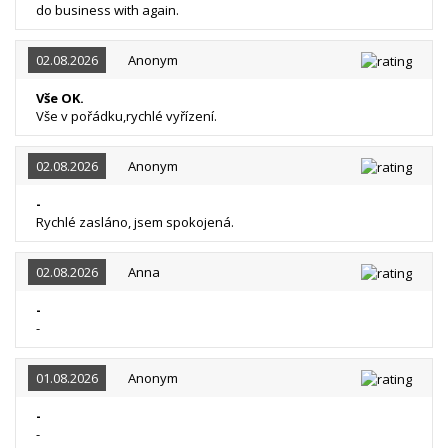
do business with again.
02.08.2026
Anonym
Vše OK.
Vše v pořádku,rychlé vyřízení.
02.08.2026
Anonym
-
Rychlé zasláno, jsem spokojená.
02.08.2026
Anna
-
-
01.08.2026
Anonym
-
-