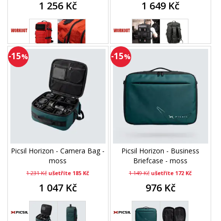
1 256 Kč
1 649 Kč
-15
-15
%
%
Picsil Horizon - Camera Bag -
Picsil Horizon - Business
moss
Briefcase - moss
1 231 Kč
ušetříte 185 Kč
1 149 Kč
ušetříte 172 Kč
1 047 Kč
976 Kč