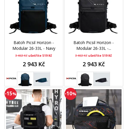
Batoh Picsil Horizon -
Batoh Picsil Horizon -
Modular 26-33L - Navy
Modular 26-33L -...
3 463 Kč
ušetříte 519 Kč
3 463 Kč
ušetříte 519 Kč
2 943 Kč
2 943 Kč
-15
-10
%
%