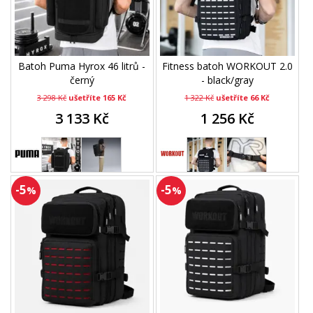
Batoh Puma Hyrox 46 litrů -
Fitness batoh WORKOUT 2.0
černý
- black/gray
3 298 Kč
ušetříte 165 Kč
1 322 Kč
ušetříte 66 Kč
3 133 Kč
1 256 Kč
-5
-5
%
%