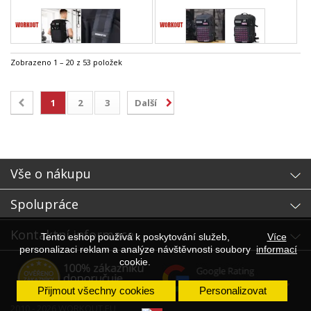
Zobrazeno 1 – 20 z 53 položek
1
2
3
Další
Vše o nákupu
Spolupráce
Kontaktní informace
Tento eshop používá k poskytování služeb,
Více
personalizaci reklam a analýze návštěvnosti soubory
informací
cookie.
Přijmout všechny cookies
Personalizovat
2010 - 2026 WORKOUT.EU