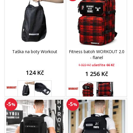
Taška na boty Workout
Fitness batoh WORKOUT 2.0
- flanel
1 322 Kč
ušetříte 66 Kč
124 Kč
1 256 Kč
-5
-5
%
%