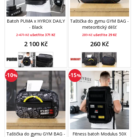
Batoh PUMA x HYROX DAILY
Taštička do gymu GYM BAG -
- Black
meteoritický déšť
2 471 Kč
ušetříte 371 Kč
289 Kč
ušetříte 29 Kč
2 100 Kč
260 Kč
-10
-15
%
%
Taštička do gymu GYM BAG -
Fitness batoh Modulus 50X