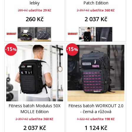
lebky
Patch Edition
289 Kč
ušetříte 29 Kč
2 397 Kč
ušetříte 360 Kč
260 Kč
2 037 Kč
-15
-15
%
%
Fitness batoh Modulus 50X
Fitness batoh WORKOUT 2.0
MOLLE Edition
- černá a růžová
2 397 Kč
ušetříte 360 Kč
1 322 Kč
ušetříte 198 Kč
2 037 Kč
1 124 Kč