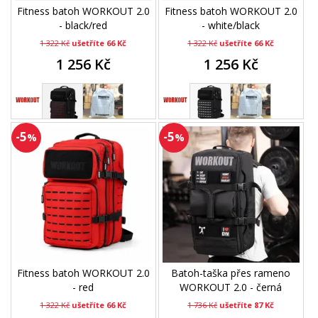
Fitness batoh WORKOUT 2.0
Fitness batoh WORKOUT 2.0
- black/red
- white/black
1 322 Kč
ušetříte 66 Kč
1 322 Kč
ušetříte 66 Kč
1 256 Kč
1 256 Kč
-5
-5
%
%
Fitness batoh WORKOUT 2.0
Batoh-taška přes rameno
- red
WORKOUT 2.0 - černá
1 322 Kč
ušetříte 66 Kč
1 736 Kč
ušetříte 87 Kč