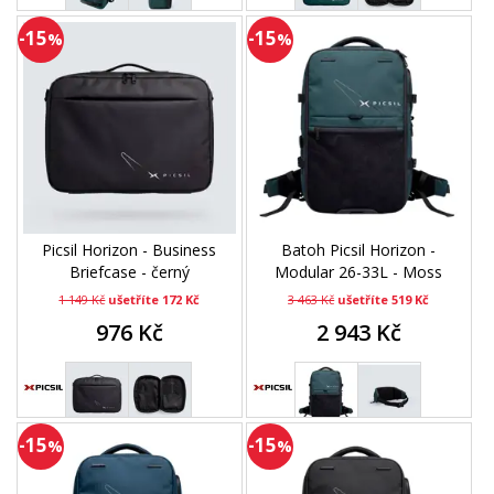
-15
-15
%
%
Picsil Horizon - Business
Batoh Picsil Horizon -
Briefcase - černý
Modular 26-33L - Moss
1 149 Kč
ušetříte 172 Kč
3 463 Kč
ušetříte 519 Kč
976 Kč
2 943 Kč
-15
-15
%
%