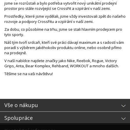
jsme se rozrůstali a bylo potřeba vytvořit nový unikátní prodejní
prostor pro stále rozvíjející se CrossFit a vzpírání v naší zemi.
Prostředky, které jsme vydělali, jsme vždy investovali zpět do našeho
rozvoje a podpory CrossFitu a vzpírání v naší zemi.
Za dobu, co působíme na trhu, jsme se stali hlavním prodejcem pro
tyto sporty.
Náš tým tvoří srdcaři, kteří své práci dávají maximum a s radostí vám
poradí s výběrem jakéhokoliv produktu online, nebo osobně přímo
na prodejně.
V naší nabídce najdete značky jako Nike, Reebok, Rogue, Victory
Grips, Anta, Bear Komplex, Rehband, WORKOUT a mnoho dalších.
Těšíme se na vaši návštěvu!
Vše o nákupu
Spolupráce