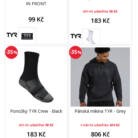
IN FRONT
281 Kč
ušetříte 98 Kč
99 Kč
183 Kč
-35
-35
%
%
Ponožky TYR Crew - black
Pánská mikina TYR - Grey
281 Kč
ušetříte 98 Kč
1 240 Kč
ušetříte 434 Kč
183 Kč
806 Kč