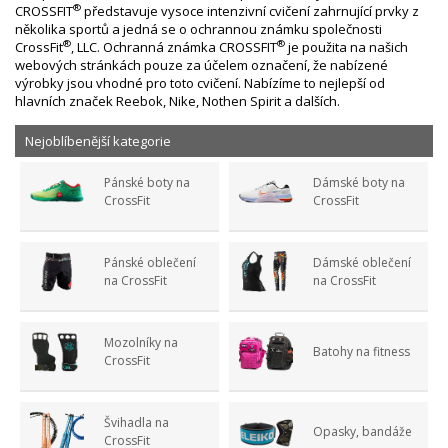
®
CROSSFIT
představuje vysoce intenzivní cvičení zahrnující prvky z
několika sportů a jedná se o ochrannou známku společnosti
®
®
CrossFit
, LLC. Ochranná známka CROSSFIT
je použita na našich
webových stránkách pouze za účelem označení, že nabízené
výrobky jsou vhodné pro toto cvičení. Nabízíme to nejlepší od
hlavních značek Reebok, Nike, Nothen Spirit a dalších.
Nejoblíbenější kategorie
Pánské boty na
Dámské boty na
CrossFit
CrossFit
Pánské oblečení
Dámské oblečení
na CrossFit
na CrossFit
Mozolníky na
Batohy na fitness
CrossFit
Švihadla na
Opasky, bandáže
CrossFit