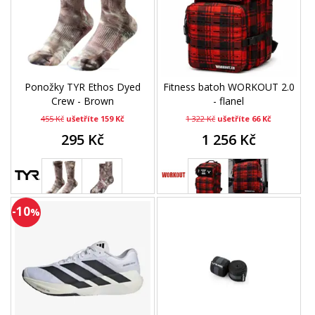
Ponožky TYR Ethos Dyed
Fitness batoh WORKOUT 2.0
Crew - Brown
- flanel
455 Kč
ušetříte 159 Kč
1 322 Kč
ušetříte 66 Kč
295 Kč
1 256 Kč
-10
%