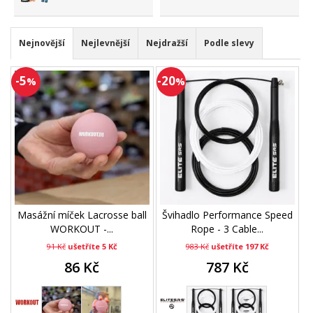
Nejnovější
Nejlevnější
Nejdražší
Podle slevy
-5
-20
%
%
Masážní míček Lacrosse ball
Švihadlo Performance Speed
WORKOUT -...
Rope - 3 Cable...
91 Kč
ušetříte 5 Kč
983 Kč
ušetříte 197 Kč
86 Kč
787 Kč