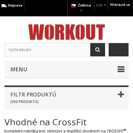
Přihlásit se
Doprava
Čeština
CZK
MENU
FILTR PRODUKTŮ
(990 PRODUKTŮ)
Vhodné na CrossFit
®
Kompletní nabídka bot, oblečení a doplňků vhodných na CROSSFIT
.