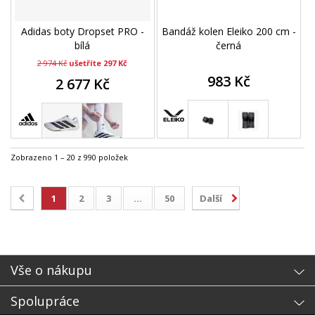
Adidas boty Dropset PRO -
Bandáž kolen Eleiko 200 cm -
bílá
černá
2 974 Kč
ušetříte 297 Kč
983 Kč
2 677 Kč
Zobrazeno 1 – 20 z 990 položek
1
2
3
...
50
Další
Vše o nákupu
Spolupráce