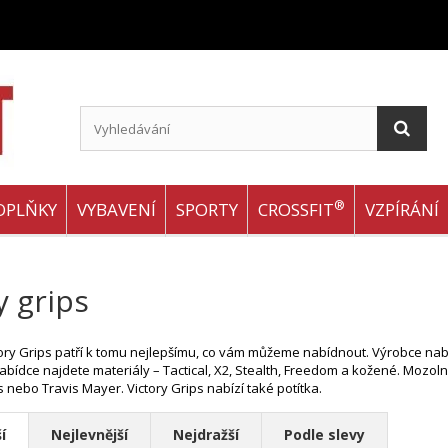
®
OPLŇKY
VYBAVENÍ
SPORTY
CROSSFIT
VZPÍRÁNÍ
y grips
ory Grips patří k tomu nejlepšímu, co vám můžeme nabídnout. Výrobce nabí
abídce najdete materiály – Tactical, X2, Stealth, Freedom a kožené. Mozolník
 nebo Travis Mayer. Victory Grips nabízí také potítka.
í
Nejlevnější
Nejdražší
Podle slevy