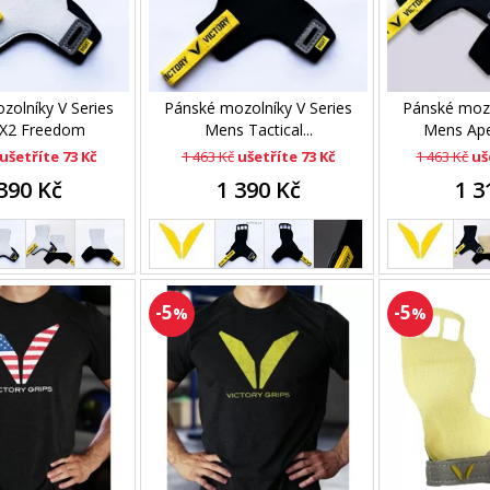
zolníky V Series
Pánské mozolníky V Series
Pánské mozo
X2 Freedom
Mens Tactical...
Mens Ap
ušetříte 73 Kč
1 463 Kč
ušetříte 73 Kč
1 463 Kč
uš
390 Kč
1 390 Kč
1 3
-5
-5
%
%