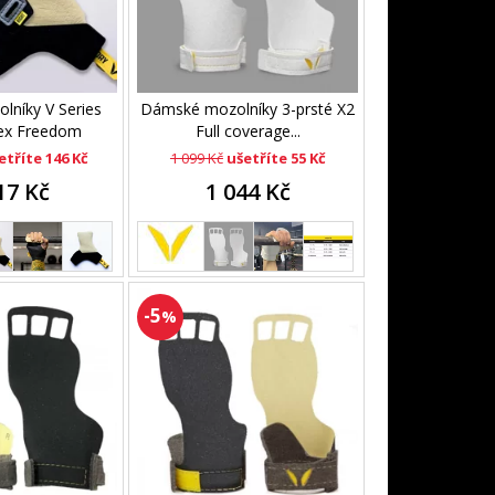
lníky V Series
Dámské mozolníky 3-prsté X2
ex Freedom
Full coverage...
etříte 146 Kč
1 099 Kč
ušetříte 55 Kč
17 Kč
1 044 Kč
-5
%