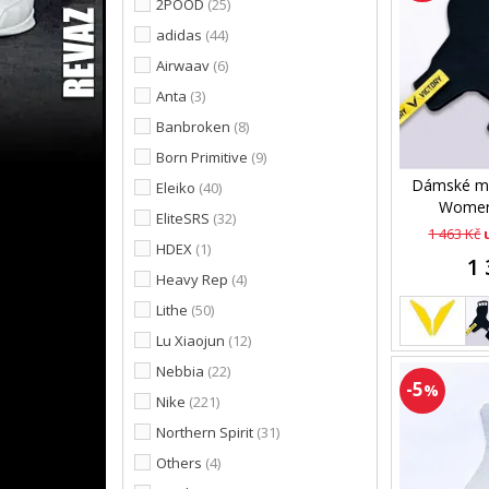
2POOD
(25)
adidas
(44)
Airwaav
(6)
Anta
(3)
Banbroken
(8)
Born Primitive
(9)
Dámské mo
Eleiko
(40)
Women
EliteSRS
(32)
1 463 Kč
HDEX
(1)
1 
Heavy Rep
(4)
Lithe
(50)
Lu Xiaojun
(12)
Nebbia
(22)
-5
%
Nike
(221)
Northern Spirit
(31)
Others
(4)