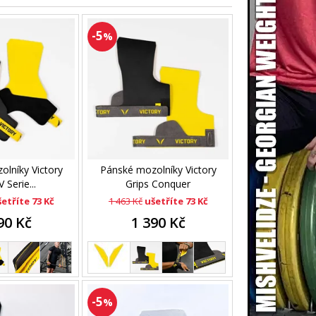
-5
%
lníky Victory
Pánské mozolníky Victory
V Serie...
Grips Conquer
etříte 73 Kč
1 463 Kč
ušetříte 73 Kč
90 Kč
1 390 Kč
-5
%