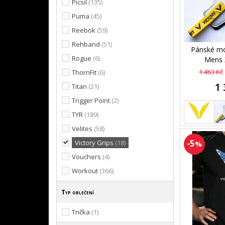
Picsil
(135)
Puma
(45)
Reebok
(59)
Rehband
(51)
Pánské mo
Rogue
(6)
Mens 
1 463 Kč
ThornFit
(6)
1 
Titan
(21)
Trigger Point
(2)
TYR
(189)
Velites
(58)
-5
Victory Grips
(18)
%
Vouchers
(4)
Workout
(366)
Typ oblečení
Trička
(1)