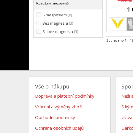
1 099 Kč
Rozdělení mozolníků
1 
S magnesiem
(8)
Bez magnesia
(3)
S i bez magnesia
(3)
Zobrazeno 1 – 18
Vše o nákupu
Spo
Doprava a platební podmínky
Naši 
Vrácení a výměny zboží
S kým
Obchodní podmínky
Uživa
Ochrana osobních údajů
Dárk