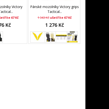
lníky Victory
Pánské mozolníky Victory grips
actical...
Tactical...
etříte 67 Kč
1 343 Kč
ušetříte 67 Kč
76 Kč
1 276 Kč