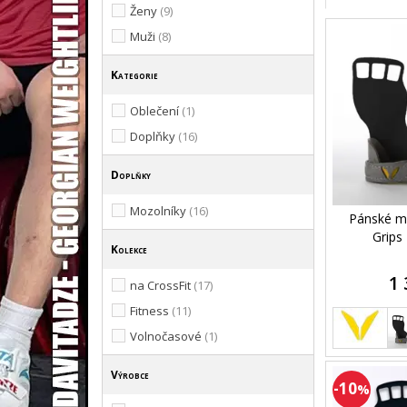
Ženy
(9)
Muži
(8)
Kategorie
Oblečení
(1)
Doplňky
(16)
Doplňky
Mozolníky
(16)
Pánské mo
Grips
Kolekce
1 
na CrossFit
(17)
Fitness
(11)
Volnočasové
(1)
Výrobce
-10
%