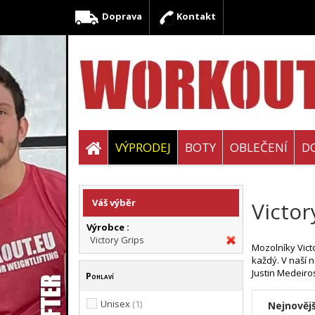
Doprava
Kontakt
VÝPRODEJ
BOTY
OBLEČENÍ
D
Váš výběr
Victor
Výrobce :
Victory Grips
Mozolníky Vict
každý. V naší n
Justin Medeiros
Pohlaví
Unisex
(1)
Nejnovějš