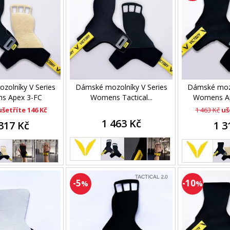
zolníky V Series
Dámské mozolníky V Series
Dámské mozo
s Apex 3-FC
Womens Tactical...
Womens A
ušetříte 146 Kč
1 463 Kč
uš
1 463 Kč
317 Kč
1 3
-5
-10
%
%