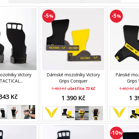
-5
-5
%
%
zolníky Victory
Dámské mozolníky Victory
Pánské mozo
 TACTICAL...
Grips Conquer
Grips 
1 463 Kč
ušetříte 73 Kč
1 463 Kč
uš
343 Kč
1 390 Kč
1 3
-10
%