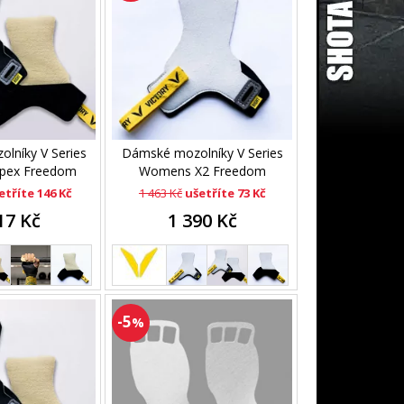
lníky V Series
Dámské mozolníky V Series
pex Freedom
Womens X2 Freedom
etříte 146 Kč
1 463 Kč
ušetříte 73 Kč
17 Kč
1 390 Kč
-5
%