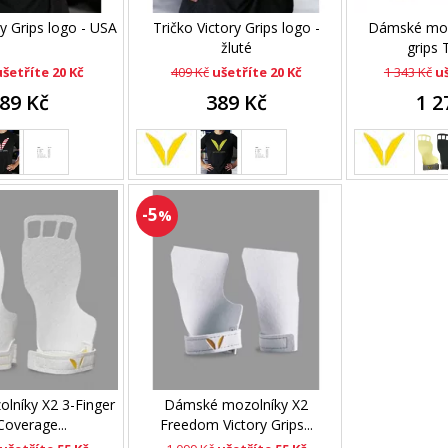
ry Grips logo - USA
Tričko Victory Grips logo -
Dámské mozo
žluté
grips T
ušetříte 20 Kč
409 Kč
ušetříte 20 Kč
1 343 Kč
uš
89 Kč
389 Kč
1 2
-5
%
lníky X2 3-Finger
Dámské mozolníky X2
 Coverage...
Freedom Victory Grips...