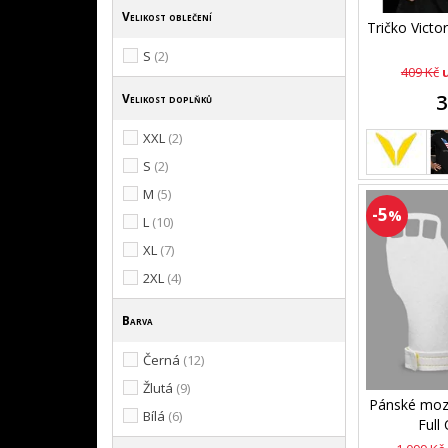
Velikost oblečení
Tričko Victo
S
(2)
409 Kč
3
Velikost doplňků
XXL
(2)
S
(2)
M
(5)
-5
%
L
(10)
XL
(7)
2XL
(4)
Barva
Černá
(12)
Žlutá
(9)
Pánské mozo
Bílá
(6)
Full