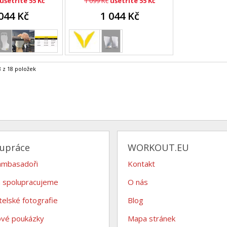
ušetříte 55 Kč
1 099 Kč
ušetříte 55 Kč
044 Kč
1 044 Kč
 z 18 položek
lupráce
WORKOUT.EU
ambasadoři
Kontakt
 spolupracujeme
O nás
telské fotografie
Blog
ové poukázky
Mapa stránek