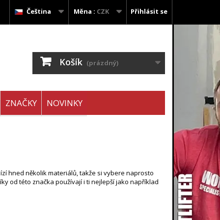
Čeština
Měna :
CZK
Přihlásit se
Košík
(prázdný)
ZNAČKY
NOVINKY
zí hned několik materiálů, takže si vybere naprosto
y od této značka používají i ti nejlepší jako například