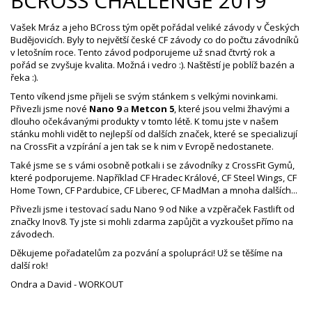
BCROSS CHALLENGE 2019
Vašek Mráz a jeho BCross tým opět pořádal veliké závody v Českých
Budějovicích. Byly to největší české CF závody co do počtu závodníků
v letošním roce. Tento závod podporujeme už snad čtvrtý rok a
pořád se zvyšuje kvalita. Možná i vedro :). Naštěstí je poblíž bazén a
řeka :).
Tento víkend jsme přijeli se svým stánkem s velkými novinkami.
Přivezli jsme nové
Nano 9
a
Metcon 5
, které jsou velmi žhavými a
dlouho očekávanými produkty v tomto létě. K tomu jste v našem
stánku mohli vidět to nejlepší od dalších značek, které se specializují
na CrossFit a vzpírání a jen tak se k nim v Evropě nedostanete.
Také jsme se s vámi osobně potkali i se závodníky z CrossFit Gymů,
které podporujeme. Například CF Hradec Králové, CF Steel Wings, CF
Home Town, CF Pardubice, CF Liberec, CF MadMan a mnoha dalších...
Přivezli jsme i testovací sadu Nano 9 od Nike a vzpěraček Fastlift od
značky Inov8. Ty jste si mohli zdarma zapůjčit a vyzkoušet přímo na
závodech.
Děkujeme pořadatelům za pozvání a spolupráci! Už se těšíme na
další rok!
Ondra a David - WORKOUT