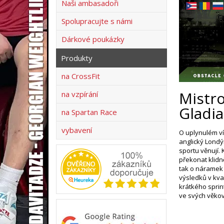
Naši ambasadoři
Spolupracujte s námi
Dárkové poukázky
Produkty
na CrossFit
Mistro
na vzpírání
Gladia
na Spartan Race
vybavení
O uplynulém ví
anglický Londý
sportu věnují.
překonat klidn
tak o náramek 
výsledků v kva
krátkého sprin
ve svých věkov