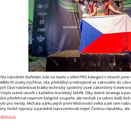
ila národním štafetám, kde na startu v elitní PRO kategorii v mixech jsme v
zdělilo tři úseky (rychlost, síla, překážky) a nebojácně se zakousklo do zá
vých částí následoval krátký technický společný úsek zakončený 6 metro
í bylo nutné utvořit z každého tria lidský žebřík. Díky dobré strategii a 
žce předehnat nejenom belgické soupeře, ale nechali za sebou další dvě ná
bylo pro Vendy, Michala a Jirku jejich první Mistrovství světa a jeli sem n
členy české výpravy a parádně reprezentovali nejen Českou republiku, ale i 
raining.cz