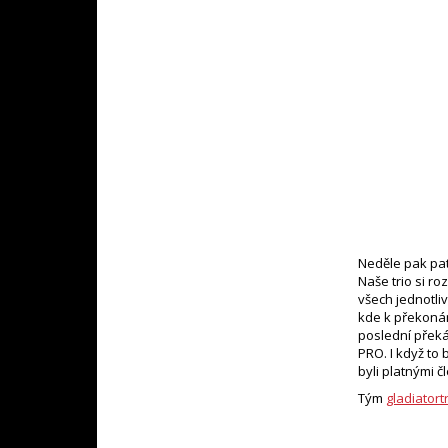
Neděle pak patř
Naše trio si ro
všech jednotli
kde k překonán
poslední překá
PRO. I když to 
byli platnými 
Tým
gladiatort