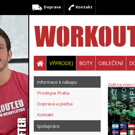
Doprava
Kontakt
VÝPRODEJ
BOTY
OBLEČENÍ
D
Informace k nákupu
Zpět na výpis 
Prodejna Praha
Doprava a platba
Kontakt
Spolupráce