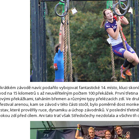
rátkém závodě navíc podařilo vybojovat fantastické 14. místo, kluci skončil
vod na 15 kilometrů s až neuvěřitelným počtem 100 překážek. První třetina t
ovými překážkami, taháním břemen a různými typy přelézacích zdí. Ve dru
festival arenou, kam se závod v této části stočil, bylo poměrně dost monk
stav, které prověřily ruce, dynamiku a úchop závodníků. V poslední třetin
kou zdí před cílem. Ani tato trať však Středočechy nezdolala a všichni tři 