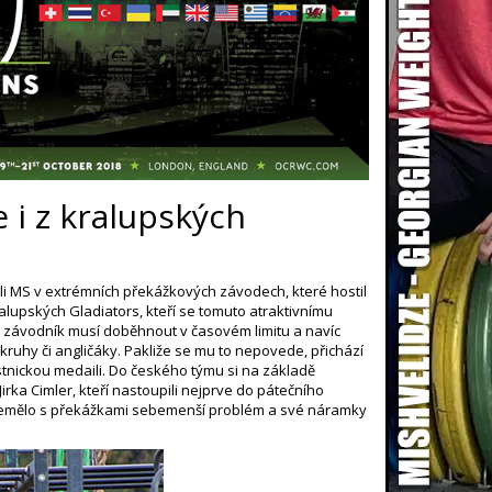
 i z kralupských
li MS v extrémních překážkových závodech, které hostil
ralupských Gladiators, kteří se tomuto atraktivnímu
kdy závodník musí doběhnout v časovém limitu a navíc
kruhy či angličáky. Pakliže se mu to nepovede, přichází
tnickou medaili. Do českého týmu si na základě
rka Cimler, kteří nastoupili nejprve do pátečního
ak nemělo s překážkami sebemenší problém a své náramky