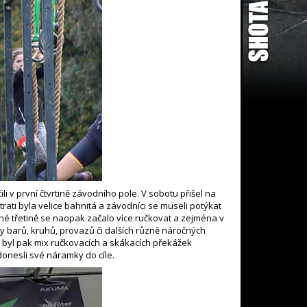
i v první čtvrtině závodního pole. V sobotu přišel na
rati byla velice bahnitá a závodníci se museli potýkat
hé třetině se naopak začalo více ručkovat a zejména v
ey barů, kruhů, provazů či dalších různě náročných
ě byl pak mix ručkovacích a skákacích překážek
donesli své náramky do cíle.