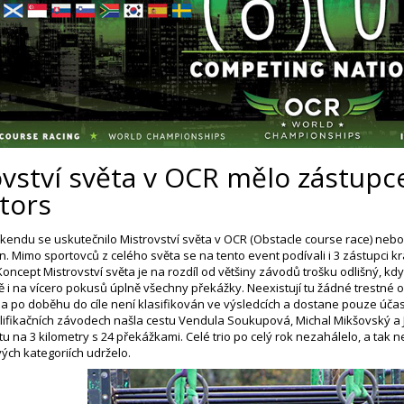
vství světa v OCR mělo zástupce
tors
kendu se uskutečnilo Mistrovství světa v OCR (Obstacle course race) nebo
n. Mimo sportovců z celého světa se na tento event podívali i 3 zástupci k
 Koncept Mistrovství světa je na rozdíl od většiny závodů trošku odlišný, 
ě i na vícero pokusů úplně všechny překážky. Neexistují tu žádné trestné o
a po doběhu do cíle není klasifikován ve výsledcích a dostane pouze účas
lifikačních závodech našla cestu Vendula Soukupová, Michal Mikšovský a Ji
tu na 3 kilometry s 24 překážkami. Celé trio po celý rok nezahálelo, a t
ých kategoriích udrželo.