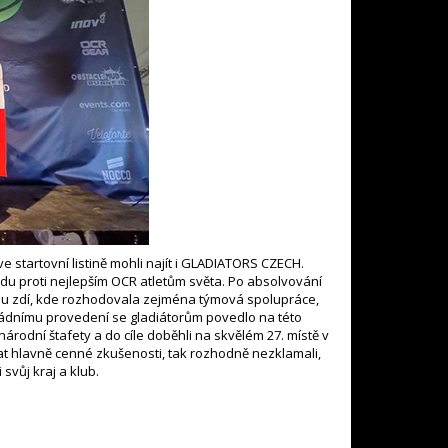
e startovní listině mohli najít i GLADIATORS CZECH.
vodu proti nejlepším OCR atletům světa. Po absolvování
vou zdí, kde rozhodovala zejména týmová spolupráce,
parádnímu provedení se gladiátorům povedlo na této
rodní štafety a do cíle doběhli na skvělém 27. místě v
abrat hlavně cenné zkušenosti, tak rozhodně nezklamali,
svůj kraj a klub.