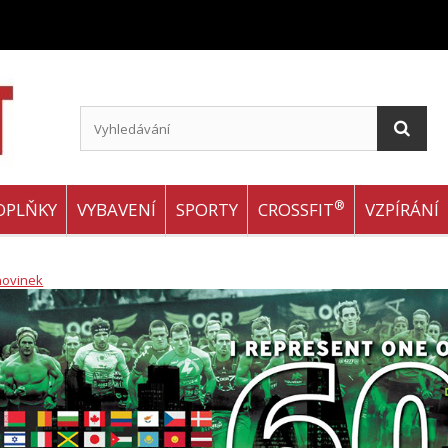
®
OPLŇKY
VYBAVENÍ
SPORTY
CROSSFIT
VZPÍRÁNÍ
novinek