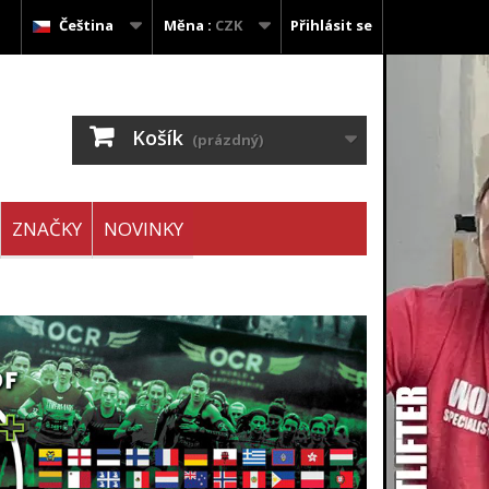
Čeština
Měna :
CZK
Přihlásit se
Košík
(prázdný)
ZNAČKY
NOVINKY