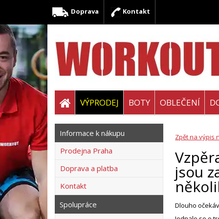
Doprava
Kontakt
VÝPRODEJ
BOTY
OBLEČENÍ
D
Informace k nákupu
Zpět na výpis 
Prodejna Praha
Vzpěra
jsou z
Doprava a platba
někol
Kontakt
Spolupráce
Dlouho očekáva
Jednalo se o tr