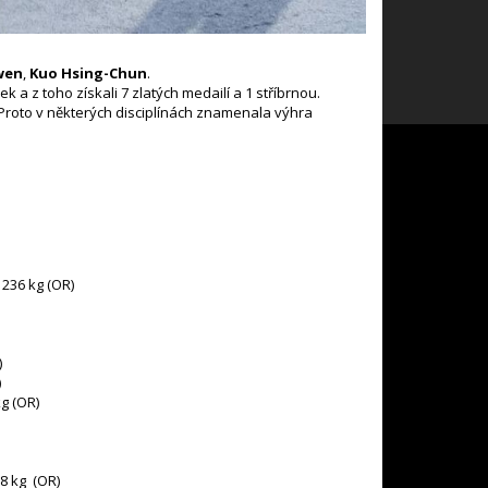
wen
,
Kuo Hsing-Chun
.
a z toho získali 7 zlatých medailí a 1 stříbrnou.
. Proto v některých disciplínách znamenala výhra
 236 kg (OR)
)
)
kg (OR)
88 kg (OR)