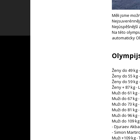
Měli jsme možn
Nejsuverénněj
Nejúspěšnější 
Na této olympi
automaticky Ol
Olympijs
Ženy do 49 kg -
Ženy do 55 kg -
Ženy do 59 kg 
Ženy + 87 kg - 
Muži do 61 kg -
Muži do 67 kg -
Muži do 73 kg -
Muži do 81 kg -
Muži do 96 kg -
Muži do 109 kg
- Djuraev Akbar
- Simon Martir
Muži +109 kg -