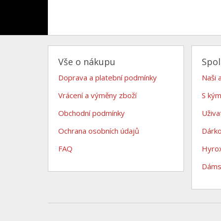
Vše o nákupu
Spo
Doprava a platební podmínky
Naši 
Vrácení a výměny zboží
S kým
Obchodní podmínky
Uživa
Ochrana osobních údajů
Dárk
FAQ
Hyro
Dámsk