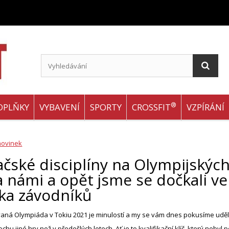
®
OPLŇKY
VYBAVENÍ
SPORTY
CROSSFIT
VZPÍRÁNÍ
novinek
čské disciplíny na Olympijskýc
a námi a opět jsme se dočkali v
ika závodníků
ná Olympiáda v Tokiu 2021 je minulostí a my se vám dnes pokusíme udělat k
ochu jiné hry než v předešlých letech. Ať je to kvalifikační klíč, který neb