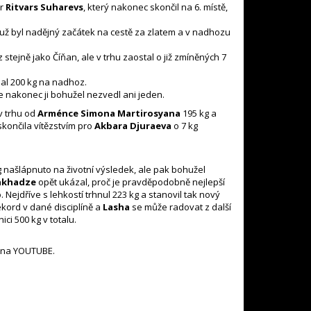
or
Ritvars Suharevs
, který nakonec skončil na 6. místě,
ož už byl nadějný začátek na cestě za zlatem a v nadhozu
tejně jako Číňan, ale v trhu zaostal o již zmíněných 7
psal 200 kg na nadhoz.
le nakonec ji bohužel nezvedl ani jeden.
 v trhu od
Arménce Simona Martirosyana
195 kg a
skončila vítězstvím pro
Akbara Djuraeva
o 7 kg
g našlápnuto na životní výsledek, ale pak bohužel
akhadze
opět ukázal, proč je pravděpodobně nejlepší
Nejdříve s lehkostí trhnul 223 kg a stanovil tak nový
ekord v dané disciplíně a
Lasha
se může radovat z další
ci 500 kg v totalu.
u na YOUTUBE.