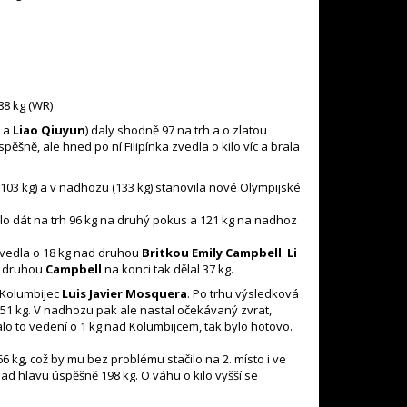
88 kg (WR)
n
a
Liao Qiuyun
) daly shodně 97 na trh a o zlatou
ěšně, ale hned po ní Filipínka zvedla o kilo víc a brala
 (103 kg) a v nadhozu (133 kg) stanovila nové Olympijské
lo dát na trh 96 kg na druhý pokus a 121 kg na nadhoz
u vedla o 18 kg nad druhou
Britkou Emily Campbell
.
Li
a druhou
Campbell
na konci tak dělal 37 kg.
Kolumbijec
Luis Javier Mosquera
. Po trhu výsledková
51 kg. V nadhozu pak ale nastal očekávaný zvrat,
o to vedení o 1 kg nad Kolumbijcem, tak bylo hotovo.
166 kg, což by mu bez problému stačilo na 2. místo i ve
ad hlavu úspěšně 198 kg. O váhu o kilo vyšší se