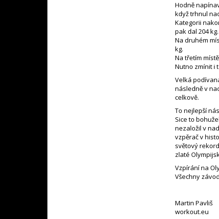
Hodně napínavá
když trhnul na
Kategorii nako
pak dal 204 kg.
Na druhém míst
kg.
Na třetím místě
Nutno zmínit i 
Velká podívaná
následně v n
celkově.
To nejlepší ná
Sice to bohuže
nezaložil v na
vzpěrač v hist
světový rekord
zlaté Olympijs
Vzpírání na Ol
Všechny závod
Martin Pavliš
workout.eu