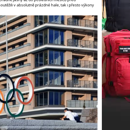
utěžili v absolutně prázdné hale, tak i přesto výkony