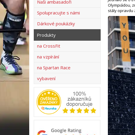
Naši ambasadoři
Olympiádou, zm
stály opravdu 
Spolupracujte s námi
Dárkové poukázky
Produkty
na CrossFit
na vzpírání
na Spartan Race
vybavení