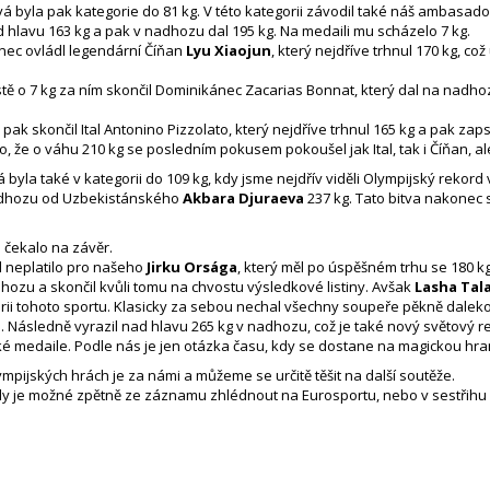
 byla pak kategorie do 81 kg. V této kategorii závodil také náš ambasad
d hlavu 163 kg a pak v nadhozu dal 195 kg. Na medaili mu scházelo 7 kg.
nec ovládl legendární Číňan
Lyu Xiaojun
, který nejdříve trhnul 170 kg, c
ě o 7 kg za ním skončil Dominikánec Zacarias Bonnat, který dal na nadhoz s
 pak skončil Ital Antonino Pizzolato, který nejdříve trhnul 165 kg a pak za
to, že o váhu 210 kg se posledním pokusem pokoušel jak Ital, tak i Číňan, a
 byla také v kategorii do 109 kg, kdy jsme nejdřív viděli Olympijský rekord
adhozu od Uzbekistánského
Akbara Djuraeva
237 kg. Tato bitva nakonec 
s čekalo na závěr.
l neplatilo pro našeho
Jirku Orsága
, který měl po úspěšném trhu se 180 k
dhozu a skončil kvůli tomu na chvostu výsledkové listiny. Avšak
Lasha Tal
orii tohoto sportu. Klasicky za sebou nechal všechny soupeře pěkně daleko. 
. Následně vyrazil nad hlavu 265 kg v nadhozu, což je také nový světový r
ké medaile. Podle nás je jen otázka času, kdy se dostane na magickou hrani
ympijských hrách je za námi a můžeme se určitě těšit na další soutěže.
y je možné zpětně ze záznamu zhlédnout na Eurosportu, nebo v sestřih