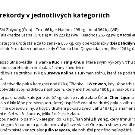
rekordy v jednotlivých kategoriích
Shi Zhiyong (Čína) = Trh 166 kg + Nadhoz 198 kg = total 364 kg (WR)
 Talakhadze Lasha (Gruzie) = Trh 223 kg (WR) + Nadhoz 265 kg (WR) = total 4
kategorií určitě stála za to ženská U55 kg, kdy obě vzpěračky (
Diaz Hidily
ásledně rozdali v nadhozu, kdy Číňanka Liao Qiuyun dala nejdříve 126 kg úsp
i absolutně ovládla Taiwanka
Kuo Hsing-Chun
, která svými výkony v trhu
sebou s přehledem nechala všechny závodnice.
ě byla se ztrátou 19 kg
Guryeva Polina
z Turkmenistánu, které se podaři
su.
u předvedla pak v kategorii nad 87 kg Číňanka
Li Wenwen
, kdy už po trh
potvrdila svoji nadvládu nadhozem, který měl hodnotu 180 kg a náskok n
j pak nabídla kategorie do 67 kg, kde se rvali o zlato Číňan
Chen Lijun
a 
a o 6 kilo lépe pro Mosqueru, který úspěšně zdolal na druhý pokus váhu 1
an má opravdu silný, a když v druhém pokusu zvedl váhu 187 kg a znamenal
i nešel na třetí pokus, jelikož měl jisté zlato.
ou nechal o parník v kategorii do 73 kg Číňan
Shi Zhiyong
, který trhnul 
ategorii. V nadhozu pak dominoval při své vlastní One man show a zvedl n
ruhém místě Venezuelec
Julio Mayora
, ale bohužel pro něho neúspěšně.