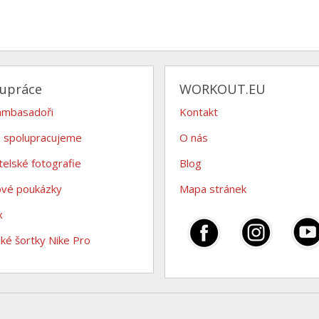
lupráce
WORKOUT.EU
ambasadoři
Kontakt
 spolupracujeme
O nás
telské fotografie
Blog
ové poukázky
Mapa stránek
x
é šortky Nike Pro