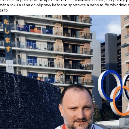
ěna roku a rána do přípravy každého sportovce a nebo to, že závodníci so
za to.