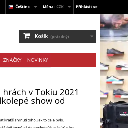
Čeština
Měna :
CZK
Přihlásit se
Košík
(prázdný)
ZNAČKY
NOVINKY
h hrách v Tokiu 2021
elkolepé show od
ratší shrnutí toho, jak to celé bylo.
yl pořádně jasný až do posledních měsíců před