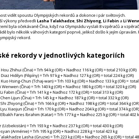
ost vidět spoustu Olympijských rekordů a dokonce i pár světových.
ší výkony předvedli
Lasha Talakhadze
,
Shi Zhiyong
,
Li Fabin
a
Li Wen
zemí byla očekávaně Čína, když na Olympiádu vyslali 8 vzpěračů a vzpěraček 
ádě bylo několik váhových kategorií poprvé, jelikož došlo k jejím úpravám
ympijský rekord.
ké rekordy v jednotlivých kategoriích
 Hou Zhihui (Čína) = Trh 94 kg (OR) + Nadhoz 116 kg (OR) = total 210 kg (OR)
 Diaz Hidilyn (Filipíny) = Trh 97 kg + Nadhoz 127 kg (OR) = total 224 kg (OR)
- Kuo Hsing-Chun (Tchaj-wan) = Trh 103 kg (OR) + Nadhoz 133 kg (OR) = total
Li Wenwen (Čína) = Trh 140 kg (OR) + Nadhoz 180 kg (OR) = total 320 kg (OR)
 Li Fabin (Čína) = Trh 141 kg + Nadhoz 172 kg (OR) = total 313 kg (OR)
 Chen Lijun (Čína) = Trh 145 kg + Nadhoz 187 kg (OR) = total 332 kg (OR)
 Shi Zhiyong (Čína) = Trh 166 kg (OR) + Nadhoz 198 kg (OR) = total 364 kg (OR
 Lyu Xiaojun (Čína) = Trh 170 kg (OR) + Nadhoz 204 kg (OR) = total 374 kg (OR
 Elbakh Fares Ibrahim (Katar) = Trh 177 kg + Nadhoz 225 kg (OR) = total 402 
 (Uzbekistán) = Trh 193 kg + Nadhoz 237 kg (OR) = total 430 kg (OR)
osyan (Arménie) = Trh 195 kg (OR) + Nadhoz 228 kg = total 423 kg
 Talakhadze Lasha (Gruzie) = Trh 223 kg (OR) + Nadhoz 265 kg (OR) = total 4