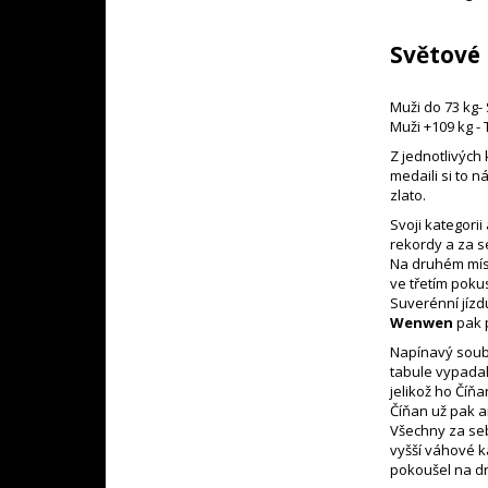
Světové 
Muži do 73 kg- 
Muži +109 kg -
Z jednotlivých 
medaili si to n
zlato.
Svoji kategori
rekordy a za 
Na druhém míst
ve třetím poku
Suverénní jízd
Wenwen
pak 
Napínavý soubo
tabule vypadal
jelikož ho Číň
Číňan už pak an
Všechny za seb
vyšší váhové k
pokoušel na d