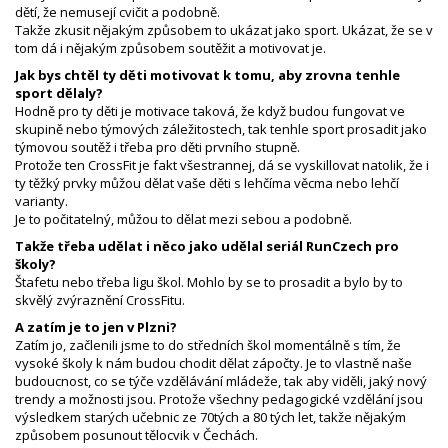
dětí, že nemusejí cvičit a podobně.
Takže zkusit nějakým způsobem to ukázat jako sport. Ukázat, že se v
tom dá i nějakým způsobem soutěžit a motivovat je.
Jak bys chtěl ty děti motivovat k tomu, aby zrovna tenhle
sport dělaly?
Hodně pro ty děti je motivace taková, že když budou fungovat ve
skupině nebo týmových záležitostech, tak tenhle sport prosadit jako
týmovou soutěž i třeba pro děti prvního stupně.
Protože ten CrossFit je fakt všestrannej, dá se vyskillovat natolik, že i
ty těžký prvky můžou dělat vaše děti s lehčíma věcma nebo lehčí
varianty.
Je to počitatelný, můžou to dělat mezi sebou a podobně.
Takže třeba udělat i něco jako udělal seriál RunCzech pro
školy?
Štafetu nebo třeba ligu škol. Mohlo by se to prosadit a bylo by to
skvělý zvýraznění CrossFitu.
A zatím je to jen v Plzni?
Zatím jo, začlenili jsme to do středních škol momentálně s tím, že
vysoké školy k nám budou chodit dělat zápočty. Je to vlastně naše
budoucnost, co se týče vzdělávání mládeže, tak aby viděli, jaký nový
trendy a možnosti jsou. Protože všechny pedagogické vzdělání jsou
výsledkem starých učebnic ze 70tých a 80 tých let, takže nějakým
způsobem posunout tělocvik v Čechách.