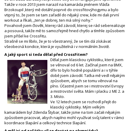
Takže v roce 2013 jsem narazil na kamaráda jménem Vláďa
Brzokoupil ,který mě dotáhl poprvé do crossfitovýhogymu a bylo
vtipný to, že jsem se tam zařadil do nějaký crew, kde mi dali první
workout a říkali, „ten je dobrej, ten má silný nohy.”
Povahově jsem člověk, kterej rád závodí, kterej se rád seberealizuje
a posouvá, takže mě to samozřejmě hned chytlo a tímhle způsobem
jsem přišel ke CrossFitu.
Strašně se mi líbilo, že je to všestranný, že se tím dá získávat
všeobecná kondice, která je využitelná i v normálním životě.
A jaký sport si teda dělal před CrossFitem?
Dělal jsem klasickou cyklistiku, které jsem
se věnoval od 6 let. Začínal jsem na BMX,
dřív to bylo hodně populární a i v týhle
době jsem závodil. Taťka mě vedl nějakým
způsobem, abych se tomu věnoval na
plno. Účastnil jsem se i mistrovství Evropy
a mistrovství světa. Mám i placku z ME 2. a
3. Místo.
Ve 12 letech jsem se rozhodl přejít do
klasický cyklistiky. Mým velkým
kamarádem byl Zdenda Štybar, takže jsme na tom začali nějakým
způsobem pracovat, abych naplno mohl využívat svůj talent v rámci
koordinace šlapání a celkový technice šlapání.
A měl jsi od začátku cíl se dostat na olympiádu?