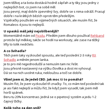
Jsem těžkej a ta bota dostává hodně zápřah a ty 6ky jsou jedny z
nejlepších bot, co jsem na sobě měl.
Jsou pevný, mají dobře zpevněný švy, dobře se s nima odráží. Pracují
dobře i na krátkých bězích oproti těm předešlým.
Vzpěračky používám ve výjimečných situacích, ale musím říct, že
Romaleos 4 jsou to nejlepší.
U opasků máš jaký nejoblíbenější?
Momentálně mám od
Picsilu
. Předtím jsem dlouho používal
Rehband
protože byl měkkej, takže se hodil na workouty, ale zase na těžký
lifty to tolik nedrželo.
A co švihadla?
Těch jsem taky vyzkoušel spoustu, ale teď poslední 2-3 roky
RX
švihadlo
a měním jenom lanka.
Je to pro mě nejjednodušší a nemusím tam nic řešit.
Jsou přesně nastavený na výšku člověka a dost mi vyhovují.
Dá se na nich uvolnit ruka, nekloužou a točí se dobře.
Všiml jsem si, že jedeš CBD. Jak moc ti to pomáhá?
Musím říct, že jsem vyzkoušel tři značky. To, co mám teď poslední tak
je asi fakt nejlepší a můžu říct, že když jsem vysadil, tak jsem měl
horší spánek.
Beru tu 20% koncentraci. Jedná se o pipetový systém a jedu 1-2
čajový lžičky.
Kolik toho za den sníš?