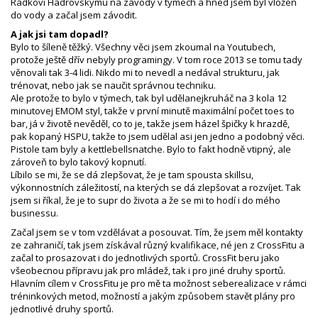
Radkovi Hadrovskýmu na závody v týmech a hned jsem byl vložen
do vody a začal jsem závodit.
A jak jsi tam dopadl?
Bylo to šíleně těžký. Všechny věci jsem zkoumal na Youtubech,
protože ještě dřív nebyly programingy. V tom roce 2013 se tomu tady
věnovali tak 3-4 lidi. Nikdo mi to nevedl a nedával strukturu, jak
trénovat, nebo jak se naučit správnou techniku.
Ale protože to bylo v týmech, tak byl udělanejkruháč na 3 kola 12
minutovej EMOM styl, takže v první minutě maximální počet toes to
bar, já v životě nevěděl, co to je, takže jsem házel špičky k hrazdě,
pak kopaný HSPU, takže to jsem udělal asi jen jedno a podobný věci.
Pistole tam byly a kettlebellsnatche. Bylo to fakt hodně vtipný, ale
zároveň to bylo takový kopnutí.
Líbilo se mi, že se dá zlepšovat, že je tam spousta skillsu,
výkonnostních záležitostí, na kterých se dá zlepšovat a rozvíjet. Tak
jsem si říkal, že je to supr do života a že se mi to hodí i do mého
businessu.
Začal jsem se v tom vzdělávat a posouvat. Tím, že jsem měl kontakty
ze zahraničí, tak jsem získával různý kvalifikace, né jen z CrossFitu a
začal to prosazovat i do jednotlivých sportů. CrossFit beru jako
všeobecnou přípravu jak pro mládež, tak i pro jiné druhy sportů.
Hlavním cílem v CrossFitu je pro mě ta možnost seberealizace v rámci
tréninkových metod, možností a jakým způsobem stavět plány pro
jednotlivé druhy sportů.