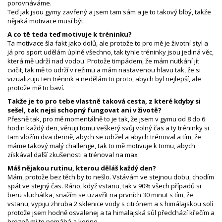
porovnáváme.
Teď jak jsou gymy zavřený a jsem tam sám a je to takový blbý, takže
nějaká motivace musí být.
A co tě teda teď motivuje k tréninku?
Ta motivace šla fakt jako dolů, ale protože to pro mě je životní styl a
já pro sport udělám úplně všechno, tak tyhle tréninky jsou jediná věc,
která mě udrží nad vodou. Protože timpádem, že mám nutkání jít
cvičit, tak mě to udrží v režimu a mám nastavenou hlavu tak, že si
vizualizuju ten trénink a nedělám to proto, abych byl nejlepší, ale
protože mě to baví.
Takže je to pro tebe vlastně taková cesta, z které kdyby si
sešel, tak nejsi schopný fungovat ani v životě?
Přesně tak, pro mě momentálně to je tak, že jsem v gymu od 8 do 6
hodin každý den, věnuji tomu veškerý svůj volný čas a ty tréninky si
tam vložím dva denně, abych se udržel a abych trénoval a tím, že
máme takový malý challenge, tak to mě motivuje k tomu, abych
získával další zkušenosti a trénoval na max
Máš nějakou rutinu, kterou děláš každý den?
Mám, protože bez těch by to nešlo. Vstávám ve stejnou dobu, chodím
spát ve stejný čas. Ráno, když vstanu, tak v 90% všech případů si
beru sluchátka, snažím se uzavřít na prvních 30 minut s tím, že
vstanu, vypiju zhruba 2 sklenice vody s citrónem a s himálajskou solí
protože jsem hodně osvalenej a ta himalajská sůl předchází křečím a
hrozně mi to pomáhá a kopne.