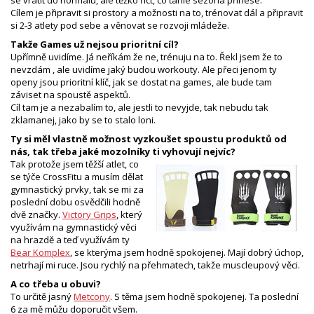
se vrátit do normálu, ale těžko říct, co tahle sezóna přinese.
Cílem je připravit si prostory a možnosti na to, trénovat dál a připravit
si 2-3 atlety pod sebe a věnovat se rozvoji mládeže.
Takže Games už nejsou prioritní cíl?
Upřímně uvidíme. Já neříkám že ne, trénuju na to. Řekl jsem že to
nevzdám , ale uvidíme jaký budou workouty. Ale přeci jenom ty
openy jsou prioritní klíč, jak se dostat na games, ale bude tam
záviset na spoustě aspektů.
Cíl tam je a nezabalím to, ale jestli to nevyjde, tak nebudu tak
zklamanej, jako by se to stalo loni.
Ty si měl vlastně možnost vyzkoušet spoustu produktů od
nás, tak třeba jaké mozolníky ti vyhovují nejvíc?
Tak protože jsem těžší atlet, co
se týče CrossFitu a musím dělat
gymnastický prvky, tak se mi za
poslední dobu osvědčili hodně
dvě značky.
Victory Grips
, který
využívám na gymnastický věci
na hrazdě a teď využívám ty
Bear Komplex
, se kterýma jsem hodně spokojenej. Mají dobrý úchop,
netrhají mi ruce. Jsou rychlý na přehmatech, takže muscleupový věci.
A co třeba u obuvi?
To určitě jasný
Metcony
. S těma jsem hodně spokojenej. Ta poslední
6 za mě můžu doporučit všem.