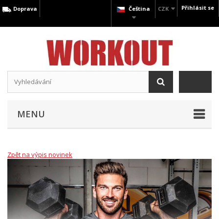
Přihlásit se
Doprava
Čeština
CZK
MENU
Zpět na výpis novinek