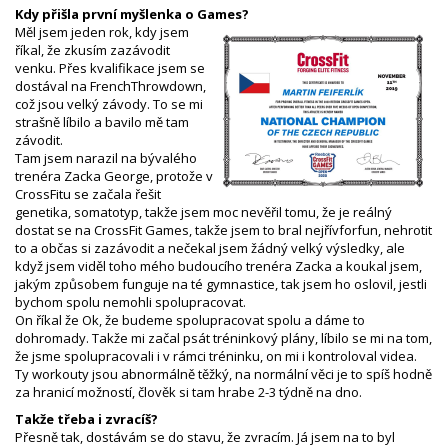
Kdy přišla první myšlenka o Games?
Měl jsem jeden rok, kdy jsem
říkal, že zkusím zazávodit
venku. Přes kvalifikace jsem se
dostával na FrenchThrowdown,
což jsou velký závody. To se mi
strašně líbilo a bavilo mě tam
závodit.
Tam jsem narazil na bývalého
trenéra Zacka George, protože v
CrossFitu se začala řešit
genetika, somatotyp, takže jsem moc nevěřil tomu, že je reálný
dostat se na CrossFit Games, takže jsem to bral nejřívforfun, nehrotit
to a občas si zazávodit a nečekal jsem žádný velký výsledky, ale
když jsem viděl toho mého budoucího trenéra Zacka a koukal jsem,
jakým způsobem funguje na té gymnastice, tak jsem ho oslovil, jestli
bychom spolu nemohli spolupracovat.
On říkal že Ok, že budeme spolupracovat spolu a dáme to
dohromady. Takže mi začal psát tréninkový plány, líbilo se mi na tom,
že jsme spolupracovali i v rámci tréninku, on mi i kontroloval videa.
Ty workouty jsou abnormálně těžký, na normální věci je to spíš hodně
za hranicí možností, člověk si tam hrabe 2-3 týdně na dno.
Takže třeba i zvracíš?
Přesně tak, dostávám se do stavu, že zvracím. Já jsem na to byl