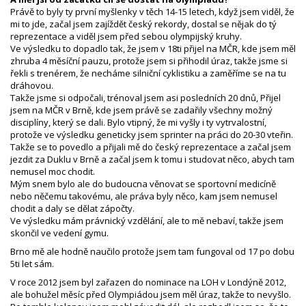
Právě to byly ty první myšlenky v těch 14-15 letech, když jsem viděl, že
mi to jde, začal jsem zajíždět český rekordy, dostal se nějak do tý
reprezentace a viděl jsem před sebou olympijský kruhy.
Ve výsledku to dopadlo tak, že jsem v 18ti přijel na MČR, kde jsem měl
zhruba 4 měsíční pauzu, protože jsem si přihodil úraz, takže jsme si
řekli s trenérem, že necháme silniční cyklistiku a zaměříme se na tu
dráhovou.
Takže jsme si odpočali, trénoval jsem asi posledních 20 dnů, Přijel
jsem na MČR v Brně, kde jsem právě se zadařily všechny možný
disciplíny, který se dali. Bylo vtipný, že mi vyšly i ty vytrvalostní,
protože ve výsledku geneticky jsem sprinter na práci do 20-30 vteřin.
Takže se to povedlo a přijali mě do český reprezentace a začal jsem
jezdit za Duklu v Brně a začal jsem k tomu i studovat něco, abych tam
nemusel moc chodit.
Mým snem bylo ale do budoucna věnovat se sportovní medicíně
nebo něčemu takovému, ale práva byly něco, kam jsem nemusel
chodit a daly se dělat zápočty.
Ve výsledku mám právnický vzdělání, ale to mě nebaví, takže jsem
skončil ve vedení gymu.
Brno mě ale hodně naučilo protože jsem tam fungoval od 17 po dobu
5ti let sám.
V roce 2012 jsem byl zařazen do nominace na LOH v Londýně 2012,
ale bohužel měsíc před Olympiádou jsem měl úraz, takže to nevyšlo.