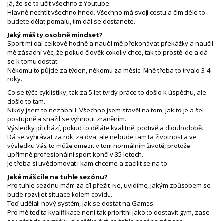
já, že se to učit všechno z Youtube.
Hlavně nechtít všechno hned. Všechno má svoji cestu a čím déle to
budete dělat pomalu, tím dál se dostanete.
Jaký máš ty osobně mindset?
Sport mi dal celkově hodně a naučil mě překonávat překážky a naučil
mě zásadní věc, že pokud člověk cokoliv chce, tak to prostě jde a dá
se k tomu dostat.
Někomu to půjde za týden, někomu za měsíc. Mně třeba to trvalo 3-4
roky.
Co se týče cyklistiky, tak za 5 let tvrdý práce to došlo k úspěchu, ale
došlo to tam.
Nikdy jsem to nezabalil. Všechno jsem stavěl na tom, jak to je a šel
postupně a snažil se vyhnout zraněním.
Výsledky přichází, pokud to děláte kvalitně, poctivě a dlouhodobě.
Dá se vyhrávat za rok, za dva, ale nebude tam ta životnost a ve
výsledku Vás to může omezit v tom normálním životě, protože
upřímně profesionální sport končí v 35 letech.
Je třeba si uvědomovat i kam chceme a zacílit se na to
Jaké máš cíle na tuhle sezónu?
Pro tuhle sezónu mám za cíl přežit. Ne, uvidíme, jakým způsobem se
bude rozvíjet situace kolem covidu.
Teď udělali nový systém, jak se dostat na Games.
Pro mě teď ta kvalifikace není tak prioritní jako to dostavit gym, zase