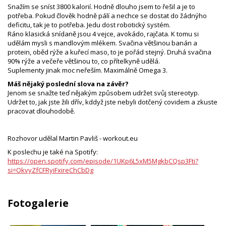
Snažím se sníst 3800 kalorií. Hodně dlouho jsem to řešil a je to
potřeba. Pokud člověk hodně pálí a nechce se dostat do žádnýho
deficitu, tak je to potřeba. Jedu dost robotický systém.
Ráno klasická snídaně jsou 4 vejce, avokádo, rajčata. K tomu si
udělám mysli s mandlovým mlékem. Svačina většinou banán a
protein, oběd rýže a kuřecí maso, to je pořád stejný. Druhá svačina
90% rýže a večeře většinou to, co přítelkyně udělá.
Suplementy jinak moc neřeším. Maximálně Omega 3.
Máš nějaký poslední slova na závěr?
Jenom se snažte teď nějakým způsobem udržet svůj stereotyp.
Udržet to, jak jste žili dřív, kddyž jste nebyli dotčený covidem a zkuste
pracovat dlouhodobě.
Rozhovor udělal Martin Pavliš - workout.eu
K poslechu je také na Spotify:
https://open.spotify.com/episode/1UKp6L5xM5MgkbCQsp3Fti?
si=OkvyZfCFRyiFxireChCbDg
Fotogalerie