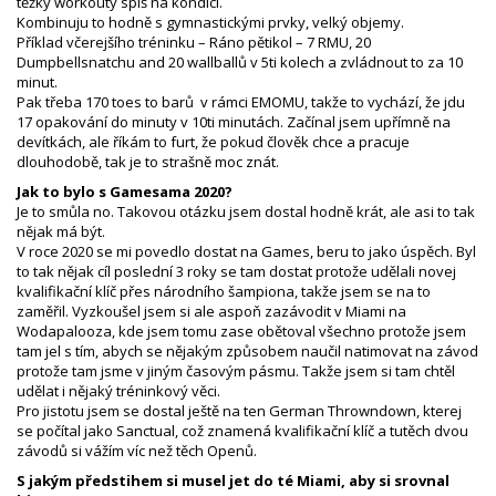
těžký workouty spíš na kondici.
Kombinuju to hodně s gymnastickými prvky, velký objemy.
Příklad včerejšího tréninku – Ráno pětikol – 7 RMU, 20
Dumpbellsnatchu and 20 wallballů v 5ti kolech a zvládnout to za 10
minut.
Pak třeba 170 toes to barů v rámci EMOMU, takže to vychází, že jdu
17 opakování do minuty v 10ti minutách. Začínal jsem upřímně na
devítkách, ale říkám to furt, že pokud člověk chce a pracuje
dlouhodobě, tak je to strašně moc znát.
Jak to bylo s Gamesama 2020?
Je to smůla no. Takovou otázku jsem dostal hodně krát, ale asi to tak
nějak má být.
V roce 2020 se mi povedlo dostat na Games, beru to jako úspěch. Byl
to tak nějak cíl poslední 3 roky se tam dostat protože udělali novej
kvalifikační klíč přes národního šampiona, takže jsem se na to
zaměřil. Vyzkoušel jsem si ale aspoň zazávodit v Miami na
Wodapalooza, kde jsem tomu zase obětoval všechno protože jsem
tam jel s tím, abych se nějakým způsobem naučil natimovat na závod
protože tam jsme v jiným časovým pásmu. Takže jsem si tam chtěl
udělat i nějaký tréninkový věci.
Pro jistotu jsem se dostal ještě na ten German Throwndown, kterej
se počítal jako Sanctual, což znamená kvalifikační klíč a tutěch dvou
závodů si vážím víc než těch Openů.
S jakým předstihem si musel jet do té Miami, aby si srovnal