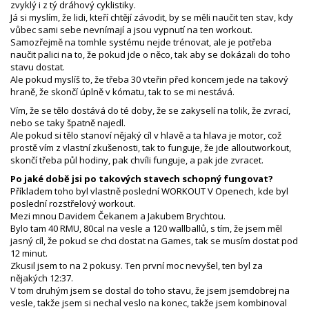
zvyklý i z tý dráhový cyklistiky.
Já si myslím, že lidi, kteří chtějí závodit, by se měli naučit ten stav, kdy
vůbec sami sebe nevnímají a jsou vypnutí na ten workout.
Samozřejmě na tomhle systému nejde trénovat, ale je potřeba
naučit palici na to, že pokud jde o něco, tak aby se dokázali do toho
stavu dostat.
Ale pokud myslíš to, že třeba 30 vteřin před koncem jede na takový
hraně, že skončí úplně v kómatu, tak to se mi nestává.
Vím, že se tělo dostává do té doby, že se zakyselí na tolik, že zvrací,
nebo se taky špatně najedl.
Ale pokud si tělo stanoví nějaký cíl v hlavě a ta hlava je motor, což
prostě vím z vlastní zkušenosti, tak to funguje, že jde alloutworkout,
skončí třeba půl hodiny, pak chvíli funguje, a pak jde zvracet.
Po jaké době jsi po takových stavech schopný fungovat?
Příkladem toho byl vlastně poslední WORKOUT V Openech, kde byl
poslední rozstřelový workout.
Mezi mnou Davidem Čekanem a Jakubem Brychtou.
Bylo tam 40 RMU, 80cal na vesle a 120 wallballů, s tím, že jsem měl
jasný cíl, že pokud se chci dostat na Games, tak se musím dostat pod
12 minut.
Zkusil jsem to na 2 pokusy. Ten první moc nevyšel, ten byl za
nějakých 12:37.
V tom druhým jsem se dostal do toho stavu, že jsem jsemdobrej na
vesle, takže jsem si nechal veslo na konec, takže jsem kombinoval