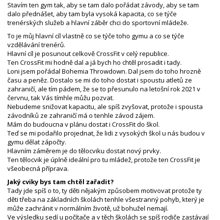
Stavím ten gym tak, aby se tam dalo pořádat závody, aby se tam
dalo přednášet, aby tam byla vysoká kapacita, co se týče
trenérských služeb a hlavní záběr chci do sportovní mládeže.
To je můj hlavní cíl vlastně co se týče toho gymu a co se týče
vzdělávání trenérů.
Hlavní cíl je posunout celkově CrossFit v celý republice.
Ten CrossFit mi hodně dal a já bych ho chtěl prosadit i tady.
Loni jsem pořádal Bohemia Throwdown. Dal jsem do toho hrozně
času a peněz. Dostalo se mi do toho dostat i spoustu atletů ze
zahraničí, ale tím pádem, že se to přesunulo na letošní rok 2021 v
červnu, tak Vás tímhle můžu pozvat.
Nebudeme snižovat kapacitu, ale spíš zvyšovat, protože i spousta
závodníků ze zahraničí má o tenhle závod zájem.
Mám do budoucna v plánu dostat i CrossFit do škol.
Teď se mi podařilo projednat, že lidi z vysokých škol u nás budou v
gymu dělat zápočty.
Hlavním záměrem je do tělocviku dostat nový prvky.
Ten tělocvik je úplně ideální pro tu mládež, protože ten CrossFit je
všeobecná příprava.
Jaký cviky bys tam chtěl zařadit?
Tady jde spíš o to, ty děti nějakým způsobem motivovat protože ty
děti třeba na základních školách tenhle všestranný pohyb, který je
může zachránit v normálním životě, už bohužel nemají.
Ve výsledku sedí u počítače a v těch školách se spíš rodiče zastávají