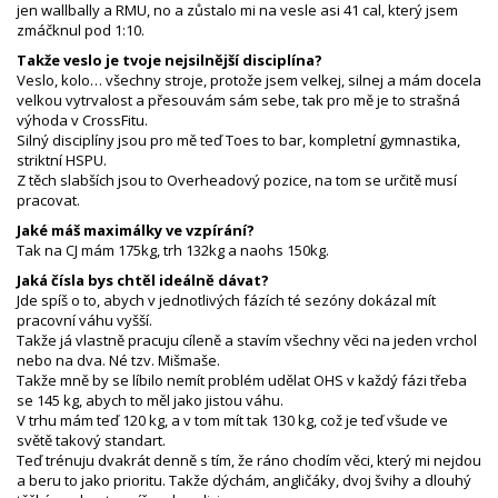
jen wallbally a RMU, no a zůstalo mi na vesle asi 41 cal, který jsem
zmáčknul pod 1:10.
Takže veslo je tvoje nejsilnější disciplína?
Veslo, kolo… všechny stroje, protože jsem velkej, silnej a mám docela
velkou vytrvalost a přesouvám sám sebe, tak pro mě je to strašná
výhoda v CrossFitu.
Silný disciplíny jsou pro mě teď Toes to bar, kompletní gymnastika,
striktní HSPU.
Z těch slabších jsou to Overheadový pozice, na tom se určitě musí
pracovat.
Jaké máš maximálky ve vzpírání?
Tak na CJ mám 175kg, trh 132kg a naohs 150kg.
Jaká čísla bys chtěl ideálně dávat?
Jde spíš o to, abych v jednotlivých fázích té sezóny dokázal mít
pracovní váhu vyšší.
Takže já vlastně pracuju cíleně a stavím všechny věci na jeden vrchol
nebo na dva. Né tzv. Mišmaše.
Takže mně by se líbilo nemít problém udělat OHS v každý fázi třeba
se 145 kg, abych to měl jako jistou váhu.
V trhu mám teď 120 kg, a v tom mít tak 130 kg, což je teď všude ve
světě takový standart.
Teď trénuju dvakrát denně s tím, že ráno chodím věci, který mi nejdou
a beru to jako prioritu. Takže dýchám, angličáky, dvoj švihy a dlouhý