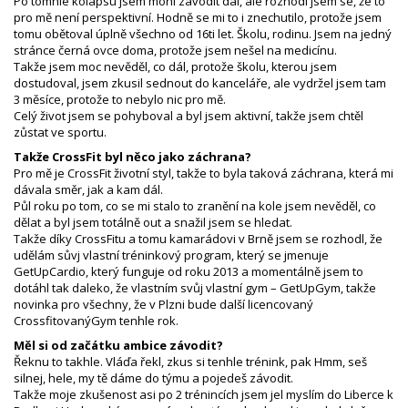
Po tomhle kolapsu jsem mohl závodit dál, ale rozhodl jsem se, že to
pro mě není perspektivní. Hodně se mi to i znechutilo, protože jsem
tomu obětoval úplně všechno od 16ti let. Školu, rodinu. Jsem na jedný
stránce černá ovce doma, protože jsem nešel na medicínu.
Takže jsem moc nevěděl, co dál, protože školu, kterou jsem
dostudoval, jsem zkusil sednout do kanceláře, ale vydržel jsem tam
3 měsíce, protože to nebylo nic pro mě.
Celý život jsem se pohyboval a byl jsem aktivní, takže jsem chtěl
zůstat ve sportu.
Takže CrossFit byl něco jako záchrana?
Pro mě je CrossFit životní styl, takže to byla taková záchrana, která mi
dávala směr, jak a kam dál.
Půl roku po tom, co se mi stalo to zranění na kole jsem nevěděl, co
dělat a byl jsem totálně out a snažil jsem se hledat.
Takže díky CrossFitu a tomu kamarádovi v Brně jsem se rozhodl, že
udělám sůvj vlastní tréninkový program, který se jmenuje
GetUpCardio, který funguje od roku 2013 a momentálně jsem to
dotáhl tak daleko, že vlastním svůj vlastní gym – GetUpGym, takže
novinka pro všechny, že v Plzni bude další licencovaný
CrossfitovanýGym tenhle rok.
Měl si od začátku ambice závodit?
Řeknu to takhle. Vláďa řekl, zkus si tenhle trénink, pak Hmm, seš
silnej, hele, my tě dáme do týmu a pojedeš závodit.
Takže moje zkušenost asi po 2 trénincích jsem jel myslím do Liberce k