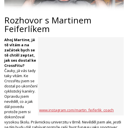
Rozhovor s Martinem
Feiferlíkem
Ahoj Martine, já
tě vítám a na
začátek bych se
tě chtěl zeptat,
jak ses dostal ke
CrossFitu?
Čauky, já vás tady
taky vítám. Ke
CrossFitu jsem se
dostal po ukončení
cyklistický kariéry.
Opravdu jsem
nevěděl, co a jak
dál povedu
www.instagram.com/martin_feiferlik_coach
protože jsem si
dokončoval
vysokou školu. Právnickou univerzitu v Brně. Nevěděl jsem ale, jestli
se tím budu dál zabývat protože celý život funguju jako sportovec.