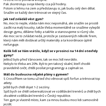
Pak zkontroluju svoje klienty cca půl hodiny.
Potom si lehnu na zem a představuju si, jak budu celý den dělat.
Snažím se každý den trénovat ve stejný čas.
Jak teď zvládáš vést gym?
No, moc to nejde, vláda nám moc nepomáhá, ale snažím se prostě
zacílit na malý kousky, takže třeba momentálně se snažíme vylepšit
design gymu, děláme fotky a takhle a stanovujeme si různý cíle.
Ale moc se to zvládat nedá, protože je zastavených několik firem,
který nám měli dodávat určitý materiály a ta koordinace úplně
nefunguje.
Kolik lidí se Vám vrátilo, když se v prosinci na 14 dní otevřely
gymy?
Jelikož bylo před Vánocemi, tak se moc lidí nevrátilo.
Nebylo to třeba ani 20%. Byli to jen takový skalní, kteří chodili
pravidelně cvičit, chtěli posílat programingy a zajímali se.
Máš do budoucna nějaké plány s gymem?
S CrossfFtem se tomu už teď chci věnovat spíš forfun a trénovat top
atlety.
Ještě bych chtěl dojet 1-2 sezóny.
Spíš bych se chtěl seberealizovat ve vzdělávání trenérů a chtěl bych
zkvalitnit vzdělávání trenérů v Český republice.
Ten gym je vlastně místo, kam za mnou budou moci lidi samovolně
jezdit.