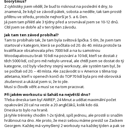
biorytmus?
Z cyklistiky jsem věděl, že buď to risknout na poslední 4 dny, to
znamená, že když se závodí pátek, sobota a neděle, tak tam prostě
přilítnu ve středu, protože nejhorší je 5. a 6. Den.
Já jsem tam přilétl ale 3 týdny před a srovnával jsem se 10-12 dnů.
Cítil jsem se dobře až v ten týden závodu.
Jak tam ten závod probíhal?
Tam to probíhalo tak, že tam byla světová špička. S tím, že jsem tam
startoval v kategorii, která se počítala od 20. do 40. místa protože ta
kvalifikace obsahovala přes 7000 lidí a na tu samotnou
Woodapaloouzu brali 10 lidí na pozvání a 10 lidí, kteří se dostali z
těch 5000 lidí, což pro mě nebylo unreal, ale chtěl jsem se dostat do tý
kategorie, což byly všechny stejný workouty, ale systém tam byl, že
se počítali od 20. – 40 místa. Ale zazávodit si v Americe s těma top
atletama, kteří v openech končí do TOP70 lidí byla pro mě obrovská
zkušenost a ukázal jsem si, že to jde.
Musí si člověk věřit a musí se na tom pracovat.
Při jakém workoutu si šaháš na největší dno?
Třeba dneska tam byl AMREP, 24 Minut a udělat maximální počet
opakování 20 cal na vesle a 20 angličáků, kolik kdo dá.
Dneska to bylo na hraně.
Já tyhle tréninky chodím 1-2x týdně, spíš jednou, ale prostě si snažím
hrábnout na dno. Ale proto, že mezi sebou máme prestiž se Zackem
Georgem. Každej má vymyšlený 2 workouty na každej týden a pak se