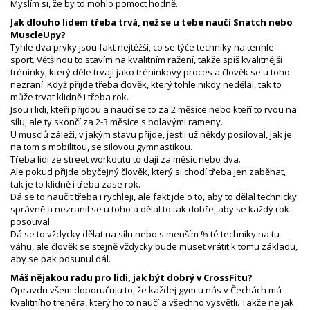
Myslím si, že by to mohlo pomoct hodně.
Jak dlouho lidem třeba trvá, než se u tebe naučí Snatch nebo
MuscleUpy?
Tyhle dva prvky jsou fakt nejtěžší, co se týče techniky na tenhle
sport. Většinou to stavím na kvalitním ražení, takže spíš kvalitnější
tréninky, který déle trvají jako tréninkový proces a člověk se u toho
nezraní. Když přijde třeba člověk, který tohle nikdy nedělal, tak to
může trvat klidně i třeba rok.
Jsou i lidi, kteří přijdou a naučí se to za 2 měsíce nebo kteří to rvou na
sílu, ale ty skončí za 2-3 měsíce s bolavými rameny.
U musclů záleží, v jakým stavu přijde, jestli už někdy posiloval, jak je
na tom s mobilitou, se silovou gymnastikou.
Třeba lidi ze street workoutu to dají za měsíc nebo dva.
Ale pokud přijde obyčejný člověk, který si chodí třeba jen zaběhat,
tak je to klidně i třeba zase rok.
Dá se to naučit třeba i rychleji, ale fakt jde o to, aby to dělal technicky
správně a nezranil se u toho a dělal to tak dobře, aby se každý rok
posouval.
Dá se to vždycky dělat na sílu nebo s menším % té techniky na tu
váhu, ale člověk se stejně vždycky bude muset vrátit k tomu základu,
aby se pak posunul dál.
Máš nějakou radu pro lidi, jak být dobrý v CrossFitu?
Opravdu všem doporučuju to, že každej gym u nás v Čechách má
kvalitního trenéra, který ho to naučí a všechno vysvětli. Takže ne jak