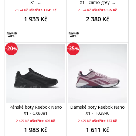
X1 -...
X1 - camo grey -...
2 974 Kč
ušetříte 1 041 Kč
2 974 Kč
ušetříte 595 Kč
1 933 Kč
2 380 Kč
-20
-35
%
%
Pánské boty Reebok Nano
Dámské boty Reebok Nano
X1 - GX6081
X1 - H02840
2 479 Kč
ušetříte 496 Kč
2 479 Kč
ušetříte 867 Kč
1 983 Kč
1 611 Kč