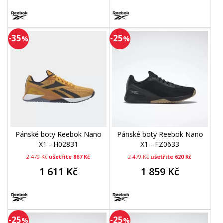
-35
-25
%
%
Pánské boty Reebok Nano
Pánské boty Reebok Nano
X1 - H02831
X1 - FZ0633
2 479 Kč
ušetříte 867 Kč
2 479 Kč
ušetříte 620 Kč
1 611 Kč
1 859 Kč
-25
-25
%
%