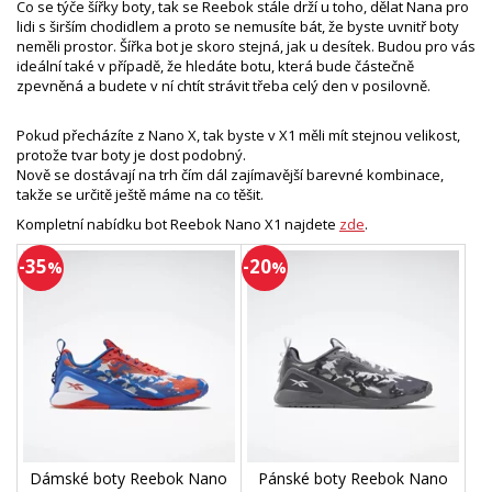
Co se týče šířky boty, tak se Reebok stále drží u toho, dělat Nana pro
lidi s širším chodidlem a proto se nemusíte bát, že byste uvnitř boty
neměli prostor. Šířka bot je skoro stejná, jak u desítek. Budou pro vás
ideální také v případě, že hledáte botu, která bude částečně
zpevněná a budete v ní chtít strávit třeba celý den v posilovně.
Pokud přecházíte z Nano X, tak byste v X1 měli mít stejnou velikost,
protože tvar boty je dost podobný.
Nově se dostávají na trh čím dál zajímavější barevné kombinace,
takže se určitě ještě máme na co těšit.
Kompletní nabídku bot Reebok Nano X1 najdete
zde
.
-35
-20
%
%
Dámské boty Reebok Nano
Pánské boty Reebok Nano