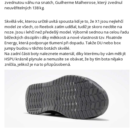
zvednutou váhu na snatch, Guilherme Malheirose, který zvednul
neuvěřitelných 138 kg.
Skvělá věc, kterou určitě uvítá spousta lidí je to, že X1 jsou nejlehčí
model ze všech, co Reebok zatím udělal, tudíž je skoro necítíte na
noze. Jsou i lehčí než předešlý model. Výborně sednou na celou řadu
běžeckých disciplín i díky měkkosti a nové vlastnosti tzv. Floatride
Energy, která podporuje tlumení při dopadu. Takže DU nebo box
jumpy budou v těchto botách skvělé.
Na zadní části boty naleznete materiál, díky kterému by vám měli jít
HSPU krásně plynule a nemusíte se obávat, že by tím bota nějako
zníčila, jelikož je na to přizpůsobená.