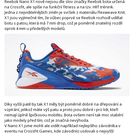
Reebok Nano X1 nově nejsou dle slov značky Reebok bota určená
na Crossfit, ale spíše na funkční fitness a na tzv. HIIT trénink.
Jedna z nejviditelnějších změn je svršek z materiálu Flexweave Knit.
X1 jsou vyjímečné tím, že vůbec poprvé se Reebok rozhodl udělat
botu s patou, která má 7 mm drop, což je poměrně znatelný rozdíl
oproti 4 mm u předešlých modelů.
Díky vyšší patě by tak X1 měly být poměrně dobré na dřepování a
vzpírání, jelikož máte výš patu a proto jsou dobré i pro lidi, kteří
nemají úplně špičkovou mobilitu. Bota ovšem není tak moc stabilní
jako modely před tím, což je značná nevýhoda.
V Nano X1 jsme mohli ale vidět například nejlepšího závodníka v
eventu na CrossFit Games, kde závodníci usilovali o nejvyšší