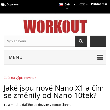
Přihlásit se
Doprava
Čeština
CZK
MENU
Zpět na výpis novinek
Jaké jsou nové Nano X1 a čím
se změnily od Nano 10tek?
To a mnoho dalšího se dozvíte v tomto článku.