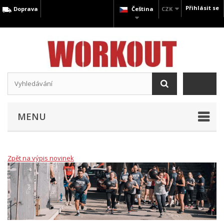
Přihlásit se
Doprava
Čeština
CZK
MENU
Zpět na výpis novinek