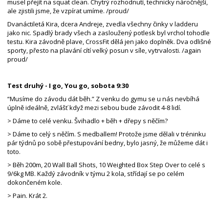
musel přejít na squat clean. Chytrý rozhodnutí, technicky náročnější,
ale zjistili jsme, že vzpírat umíme. /proud/
Dvanáctiletá Kira, dcera Andreje, zvedla všechny činky v ladderu
jako nic. Spadlý brady všech a zasloužený potlesk byl vrchol tohodle
testu. Kira závodně plave, CrossFit dělá jen jako doplněk. Dva odlišné
sporty, přesto na plavání cítí velký posun v síle, vytrvalosti. /again
proud/
Test druhý - I go, You go, sobota 9:30
“Musíme do závodu dát běh.” Z venku do gymu se u nás nevbíhá
úplně ideálně, zvlášť když mezi sebou bude závodit 4-8 lidí.
> Dáme to celé venku. Švihadlo + běh + dřepy s něčím?
> Dáme to celý s něčím. S medballem! Protože jsme dělali v tréninku
pár týdnů po sobě přestupování bedny, bylo jasný, že můžeme dát i
toto.
> Běh 200m, 20 Wall Ball Shots, 10 Weighted Box Step Over to celé s
9/6kg MB. Každý závodník v týmu 2 kola, střídají se po celém
dokončeném kole.
> Pain. Krát 2.