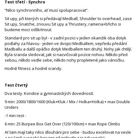
Test třetí - Synchro
“Něco synchronního, ať musí spolupracovat”.
Sit upy, při kterých si předávají Medball, Shoulder to overhead, zase
Sit upy, Snatche, znouvu Sit upy a Thrustery, ramena+břicho si
budeme moci odškrtnout.
Standard pro sit up byl - v zadní pozici v jeden okamžik oba dotyk
podlahy za hlavou - jeden ve dvojici Medballem, vepředu předání
Madballu a další opáčko dotyk Medballem ten druhý. Nohy jak chtějí.
Byla sranda sledovat, jak si nacvičovali pozice nohou. Někdo před
sebou, někdo vedle sebe, někdo nohy propletené jako vánočku.
Hodně fitness a hodně srandy.
Test čtvrtý
Dva testy. Kondice a gymnastických dovedností.
9 min: 2000/1800/1600 (Kluk+Kluk / Mix / Holka+Holka) + max Double
Unders
-1 min rest -
6 min: 25 Burpee Box Get Over (120/100cm) + max Rope Climbs
Ať tam mají taky něco dlouháni pro sebe - budou excelovat na vesle
a na laně a vysoký box pro ně nebude zas tak vysoký.