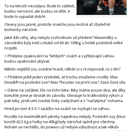
To na lekcích nezažijou. Bude to zážitek,
budou nervózní, ale budou se těšit. A
bude to vypadat dobře.
Cleany jsou jasné, protože snatche jsou možná až zbytečně
technicky náročné.
Jaké dát váhy, aby nebylo rozhodnuto už předem? Maximálky u
závodníků byly totiž u kluků od 60 do 100kg, u holek podobně velké
rozpětí.
> Přidáme opakování na “lehkých” osách a s přibývající váhou
budou opakování ubývat.
Někdo nejtěžší osu zvedne hravě, někdo si s ní neporadí, co s tím?
> Přidáme ještě jeden výsledek, ať trochu smažeme rozdíly. Max
Deadlift na poslední ose? Max Thruster na první ose? Zase čistá síla.
> Dáme na začátek 30s na Echo bike. Biky máme pouze dva, ale díky
tomuhle jsme je dostali do závodu. Otestuje to krátkodobý výkon a
pak taky, jestli umí zvedat činky zadýchaní a s “načatýma” nohama.
Hned po tom 4-3-2-1 opáčko na osách se zvyšující se váhou.
Rozdíly na maximálkách jakoby najednou nebyly. Poslední osy (kluci
končili 62,5 kg a holky na 40kg) byly náročné úplně pro všechny.
Nohám se nechtělo, do poweru už nebyla výbušnost a tak někdo