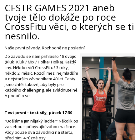
CFSTR GAMES 2021 aneb
tvoje tělo dokáže po roce
CrossFitu věci, o kterých se ti
nesnilo.
Naše první závody. Rozhodně ne poslední.
Do závodu se nám přihlásilo 18 dvojic
(Kluk+Kluk / Mix / Holka+Holka). Každý
jiný. Někdo cvičí CrossFit už 3 roky,
někdo 2. měsíc. Rozdíl mezi nejmladším
a nejstarším závodníkem 40 let. Testy
jsme chtěli takové, aby byly pro
každého challenging, ale zvládnutelné.
A podařilo se.
Test první - test síly, pátek 17:30
“Uděláme jim nějaký ladder” Několik os
za sebou s přibývající váhou na čince.
Vždy pouze dva závodníci na startu,
před nimi 4 různé osy.