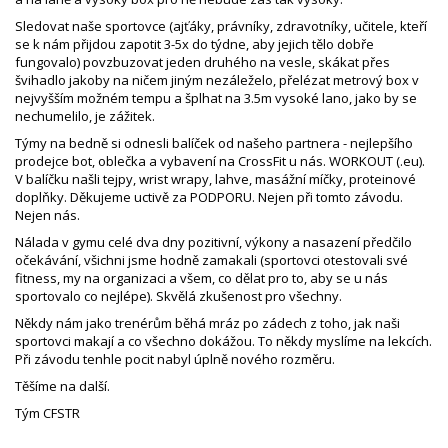
Sledovat naše sportovce (ajťáky, právníky, zdravotníky, učitele, kteří
se k nám přijdou zapotit 3-5x do týdne, aby jejich tělo dobře
fungovalo) povzbuzovat jeden druhého na vesle, skákat přes
švihadlo jakoby na ničem jiným nezáleželo, přelézat metrový box v
nejvyšším možném tempu a šplhat na 3.5m vysoké lano, jako by se
nechumelilo, je zážitek.
Týmy na bedně si odnesli balíček od našeho partnera - nejlepšího
prodejce bot, oblečka a vybavení na CrossFit u nás. WORKOUT (.eu).
V balíčku našli tejpy, wrist wrapy, lahve, masážní míčky, proteinové
doplňky. Děkujeme uctivě za PODPORU. Nejen při tomto závodu.
Nejen nás.
Nálada v gymu celé dva dny pozitivní, výkony a nasazení předčilo
očekávání, všichni jsme hodně zamakali (sportovci otestovali své
fitness, my na organizaci a všem, co dělat pro to, aby se u nás
sportovalo co nejlépe). Skvělá zkušenost pro všechny.
Někdy nám jako trenérům běhá mráz po zádech z toho, jak naši
sportovci makají a co všechno dokážou. To někdy myslíme na lekcích.
Při závodu tenhle pocit nabyl úplně nového rozměru.
Těšíme na další.
Tým CFSTR