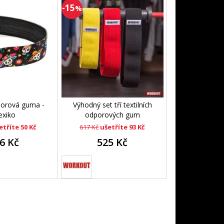
-15
%
dporová guma -
Výhodný set tří textilních
xiko
odporových gum
etříte 50 Kč
617 Kč
ušetříte 93 Kč
6 Kč
525 Kč