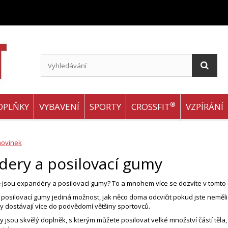
®
OPLŇKY
VYBAVENÍ
SPORTY
CROSSFIT
VZPÍRÁNÍ
novinek
dery a posilovací gumy
 jsou expandéry a posilovací gumy? To a mnohem více se dozvíte v tomto 
 posilovací gumy jediná možnost, jak něco doma odcvičit pokud jste neměli č
y dostávají více do podvědomí většiny sportovců.
y jsou skvělý doplněk, s kterým můžete posilovat velké množství částí těla