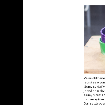
Velmi oblíbené
Jedná se o gumy
Gumy se dají v
Jedná se o skv
Gumy slouží zá
tom nejvyšším 
Dají se zároveň