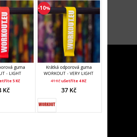
-10
%
porová guma
Krátká odporová guma
T - LIGHT
WORKOUT - VERY LIGHT
etříte 5 Kč
41 Kč
ušetříte 4 Kč
8 Kč
37 Kč