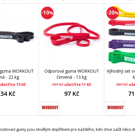
-10
-20
%
%
 guma WORKOUT
Odporová guma WORKOUT
Výhodný set 
ná - 22 kg
červená - 13 kg
ušetříte 15 Kč
107 Kč
ušetříte 11 Kč
897 Kč
uše
134 Kč
97 Kč
71
silovací gumy jsou skvělým doplňkem pro každého, kdo chce začít něco dělat