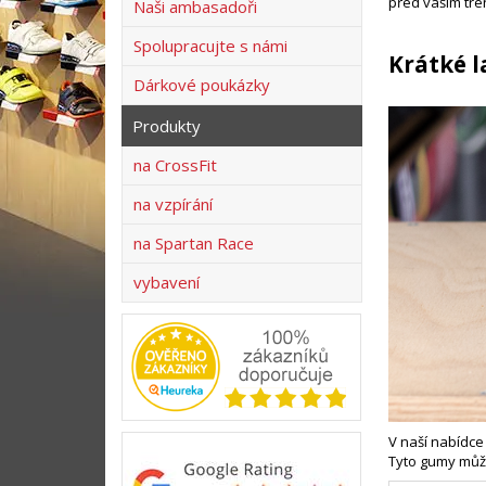
před vašim tr
Naši ambasadoři
Spolupracujte s námi
Krátké 
Dárkové poukázky
Produkty
na CrossFit
na vzpírání
na Spartan Race
vybavení
V naší nabídce
Tyto gumy může