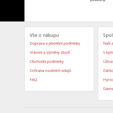
Vše o nákupu
Spo
Doprava a platební podmínky
Naši 
Vrácení a výměny zboží
S kým
Obchodní podmínky
Uživa
Ochrana osobních údajů
Dárk
FAQ
Hyro
Dámsk