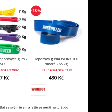
-10
%
odporových gum -
Odporová guma WORKOUT
MAX
modrá - 65 kg
tříte 179 Kč
533 Kč
ušetříte 53 Kč
7 Kč
480 Kč
 se svým tělem a ještě se necítí na to, jít do