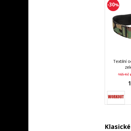
-30
%
Textilní
ze
165 Kč
Klasické