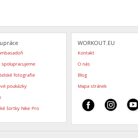
lupráce
WORKOUT.EU
ambasadoři
Kontakt
 spolupracujeme
O nás
telské fotografie
Blog
ové poukázky
Mapa stránek
x
é šortky Nike Pro