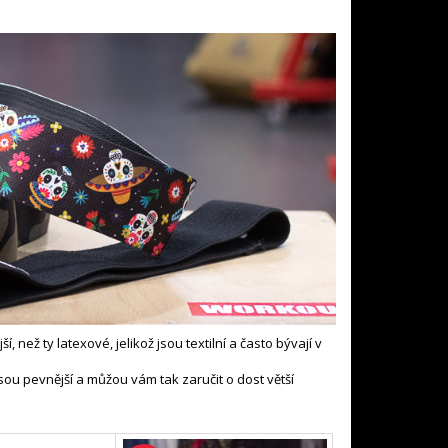
 než ty latexové, jelikož jsou textilní a často bývají v
 jsou pevnější a můžou vám tak zaručit o dost větší