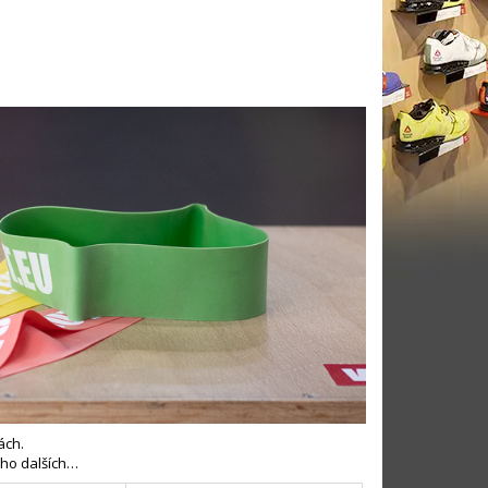
ách.
oho dalších…