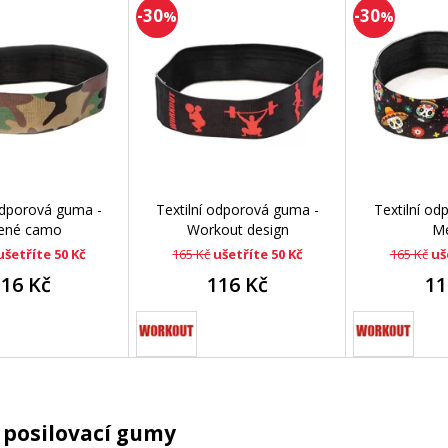
-30
-30
%
%
 odporová guma -
Textilní odporová guma -
Textilní o
lené camo
Workout design
Me
ušetříte 50 Kč
165 Kč
ušetříte 50 Kč
165 Kč
uš
116 Kč
116 Kč
11
 posilovací gumy