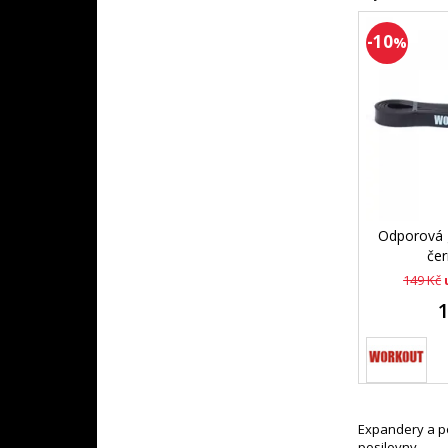
-10
%
Odporová
čer
149 Kč
Expandery a po
posilovny.