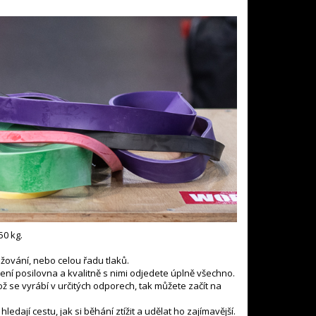
50 kg.
žování, nebo celou řadu tlaků.
ní posilovna a kvalitně s nimi odjedete úplně všechno.
 se vyrábí v určitých odporech, tak můžete začít na
edají cestu, jak si běhání ztížit a udělat ho zajímavější.