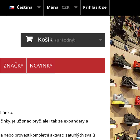
Čeština
Měna :
CZK
Přihlásit se
Košík
(prázdný)
ZNAČKY
NOVINKY
článku.
inky, je už snad pryč, ale i tak se expandéry a
, a nebo provést kompletní aktivaci zatuhlých svalů