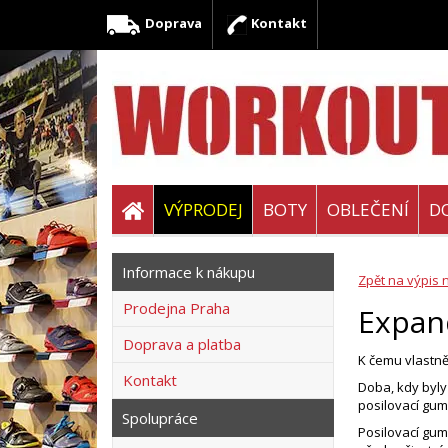
Doprava
Kontakt
VÝPRODEJ
BOTY
OBLEČENÍ
D
Informace k nákupu
Zpět na výpis 
Prodejna Praha
Expan
Doprava a platba
K čemu vlastně
Kontakt
Doba, kdy byly
posilovací gum
Spolupráce
Posilovací gum