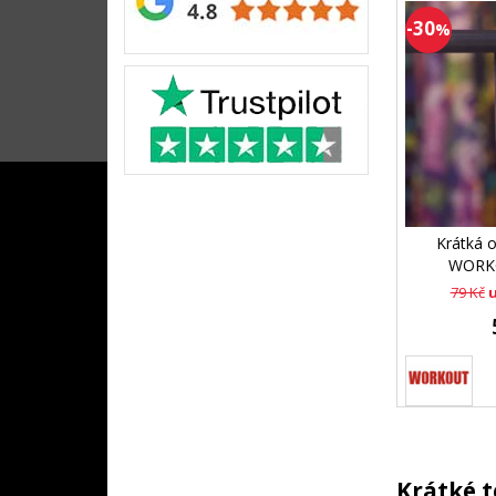
-30
%
Krátká 
WORKO
79 Kč
u
Krátké 