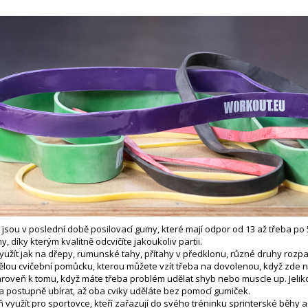
 jsou v poslední době posilovací gumy, které mají odpor od 13 až třeba po 
, díky kterým kvalitně odcvičíte jakoukoliv partii.
yužít jak na dřepy, rumunské tahy, přítahy v předklonu, různé druhy rozpa
ělou cvičební pomůcku, kterou můžete vzít třeba na dovolenou, když zde ne
roveň k tomu, když máte třeba problém udělat shyb nebo muscle up. Jelikož
a postupně ubírat, až oba cviky uděláte bez pomocí gumiček.
 využít pro sportovce, kteří zařazují do svého tréninku sprinterské běhy a hl