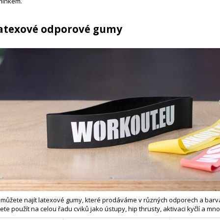
éninkem.
latexové odporové gumy
 můžete najít latexové gumy, které prodáváme v různých odporech a barv
te použít na celou řadu cviků jako ústupy, hip thrusty, aktivaci kyčlí a mn