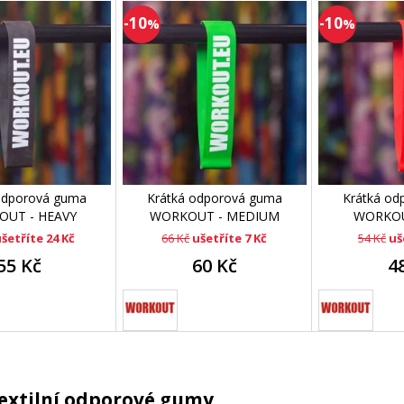
-10
-10
%
%
odporová guma
Krátká odporová guma
Krátká od
UT - HEAVY
WORKOUT - MEDIUM
WORKOU
šetříte 24 Kč
66 Kč
ušetříte 7 Kč
54 Kč
uš
55 Kč
60 Kč
4
textilní odporové gumy