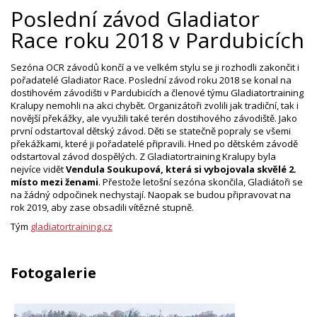
Poslední závod Gladiator
Race roku 2018 v Pardubicích
Sezóna OCR závodů končí a ve velkém stylu se ji rozhodli zakončit i
pořadatelé Gladiator Race. Poslední závod roku 2018 se konal na
dostihovém závodišti v Pardubicích a členové týmu Gladiatortraining
Kralupy nemohli na akci chybět. Organizátoři zvolili jak tradiční, tak i
novější překážky, ale využili také terén dostihového závodiště. Jako
první odstartoval dětský závod. Děti se statečně popraly se všemi
překážkami, které ji pořadatelé připravili. Hned po dětském závodě
odstartoval závod dospělých. Z Gladiatortraining Kralupy byla
nejvíce vidět
Vendula Soukupová, která si vybojovala skvělé 2.
místo mezi ženami
. Přestože letošní sezóna skončila, Gladiátoři se
na žádný odpočinek nechystají. Naopak se budou připravovat na
rok 2019, aby zase obsadili vítězné stupně.
Tým
gladiatortraining.cz
Fotogalerie