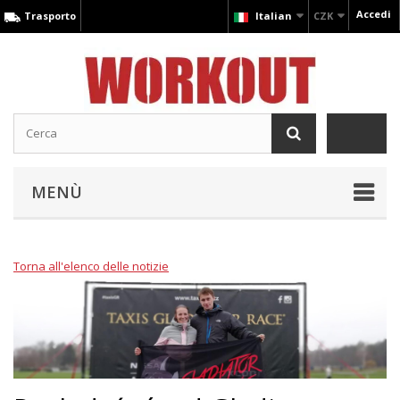
Accedi
Trasporto
Italian
CZK
MENÙ
Torna all'elenco delle notizie