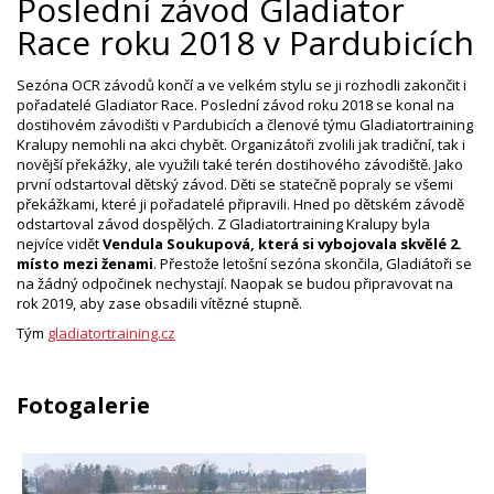
Poslední závod Gladiator
Race roku 2018 v Pardubicích
Sezóna OCR závodů končí a ve velkém stylu se ji rozhodli zakončit i
pořadatelé Gladiator Race. Poslední závod roku 2018 se konal na
dostihovém závodišti v Pardubicích a členové týmu Gladiatortraining
Kralupy nemohli na akci chybět. Organizátoři zvolili jak tradiční, tak i
novější překážky, ale využili také terén dostihového závodiště. Jako
první odstartoval dětský závod. Děti se statečně popraly se všemi
překážkami, které ji pořadatelé připravili. Hned po dětském závodě
odstartoval závod dospělých. Z Gladiatortraining Kralupy byla
nejvíce vidět
Vendula Soukupová, která si vybojovala skvělé 2.
místo mezi ženami
. Přestože letošní sezóna skončila, Gladiátoři se
na žádný odpočinek nechystají. Naopak se budou připravovat na
rok 2019, aby zase obsadili vítězné stupně.
Tým
gladiatortraining.cz
Fotogalerie