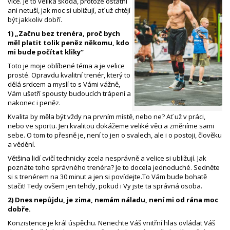
více. Je to veliká škoda, protože ostatní
ani netuší, jak moc si ubližují, ať už chtějí
být jakkoliv dobří.
1) „Začnu bez trenéra, proč bych
měl platit tolik peněz někomu, kdo
mi bude počítat kliky“
Toto je moje oblíbené téma a je velice
prosté. Opravdu kvalitní trenér, který to
dělá srdcem a myslí to s Vámi vážně,
Vám ušetří spousty budoucích trápení a
nakonec i peněz.
Kvalita by měla být vždy na prvním místě, nebo ne? Ať už v práci,
nebo ve sportu. Jen kvalitou dokážeme veliké věci a změníme sami
sebe. O tom to přesně je, není to jen o svalech, ale i o postoji, člověku
a vědění.
Většina lidí cvičí technicky zcela nesprávně a velice si ubližují. Jak
poznáte toho správného trenéra? Je to docela jednoduché. Sedněte
si s trenérem na 30 minut a jen si povídejte.To Vám bude bohatě
stačit! Tedy ovšem jen tehdy, pokud i Vy jste ta správná osoba.
2) Dnes nepůjdu, je zima, nemám náladu, není mi od rána moc
dobře.
Konzistence je král úspěchu. Nenechte Váš vnitřní hlas ovládat Váš