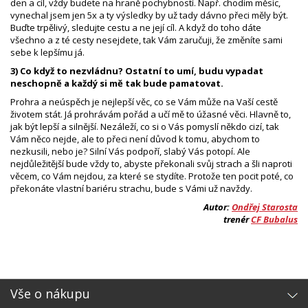
den a cíl, vždy budete na hraně pochybností. Např. chodím měsíc,
vynechal jsem jen 5x a ty výsledky by už tady dávno přeci měly být.
Buďte trpělivý, sledujte cestu a ne její cíl. A když do toho dáte
všechno a z té cesty nesejdete, tak Vám zaručuji, že změníte sami
sebe k lepšímu já.
3) Co když to nezvládnu? Ostatní to umí, budu vypadat
neschopně a každý si mě tak bude pamatovat.
Prohra a neúspěch je nejlepší věc, co se Vám může na Vaší cestě
životem stát. Já prohrávám pořád a učí mě to úžasné věci. Hlavně to,
jak být lepší a silnější. Nezáleží, co si o Vás pomyslí někdo cizí, tak
Vám něco nejde, ale to přeci není důvod k tomu, abychom to
nezkusili, nebo je? Silní Vás podpoří, slabý Vás potopí. Ale
nejdůležitější bude vždy to, abyste překonali svůj strach a šli naproti
věcem, co Vám nejdou, za které se stydíte. Protože ten pocit poté, co
překonáte vlastní bariéru strachu, bude s Vámi už navždy.
Autor:
Ondřej Starosta
trenér
CF Bubalus
Vše o nákupu