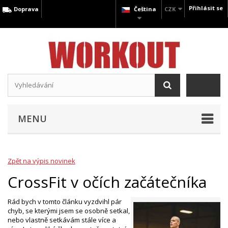
Přihlásit se
Doprava
Čeština
CZK
MENU
Zpět na výpis novinek
CrossFit v očích začátečníka
Rád bych v tomto článku vyzdvihl pár
chyb, se kterými jsem se osobně setkal,
nebo vlastně setkávám stále více a