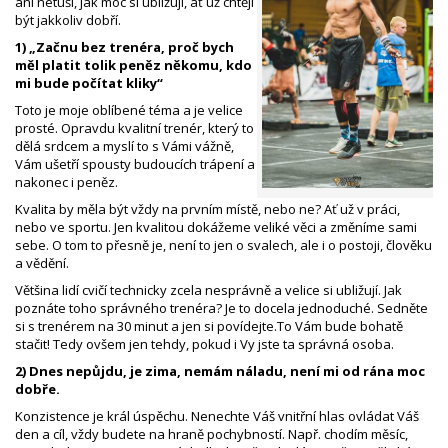
ani netuší, jak moc si ubližují, ať už chtějí
být jakkoliv dobří.
1) „Začnu bez trenéra, proč bych
měl platit tolik peněz někomu, kdo
mi bude počítat kliky“
Toto je moje oblíbené téma a je velice
prosté. Opravdu kvalitní trenér, který to
dělá srdcem a myslí to s Vámi vážně,
Vám ušetří spousty budoucích trápení a
nakonec i peněz.
Kvalita by měla být vždy na prvním místě, nebo ne? Ať už v práci,
nebo ve sportu. Jen kvalitou dokážeme veliké věci a změníme sami
sebe. O tom to přesně je, není to jen o svalech, ale i o postoji, člověku
a vědění.
Většina lidí cvičí technicky zcela nesprávně a velice si ubližují. Jak
poznáte toho správného trenéra? Je to docela jednoduché. Sedněte
si s trenérem na 30 minut a jen si povídejte.To Vám bude bohatě
stačit! Tedy ovšem jen tehdy, pokud i Vy jste ta správná osoba.
2) Dnes nepůjdu, je zima, nemám náladu, není mi od rána moc
dobře.
Konzistence je král úspěchu. Nenechte Váš vnitřní hlas ovládat Váš
den a cíl, vždy budete na hraně pochybností. Např. chodím měsíc,