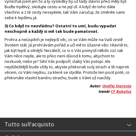
vynechal jsem jen 5x a ty výsledky by už tady dávno přeci měly být.
Buďte trpělivý, sledujte cestu a ne její cíl. A když do toho dáte
všechno a z té cesty nesejdete, tak Vám zaručuji, že změníte sami
sebe k lepšímu já.
3) Co když to nezvládnu? Ostatní to umí, budu vypadat
neschopně a každý si mě tak bude pamatovat.
Prohra a neúspěch je nejlepší věc, co se Vám může na Vaší cestě
životem stát. Já prohrávám pořád a učí mě to úžasné věci. Hlavně to,
jak být lepší a silnější. Nezáleží, co si o Vás pomyslí někdo cizí, tak
Vám něco nejde, ale to přeci není důvod k tomu, abychom to
nezkusili, nebo je? Silní Vás podpoří, slabý Vás potopí. Ale
nejdůležitější bude vždy to, abyste překonali svůj strach a šli naproti
věcem, co Vám nejdou, za které se stydíte. Protože ten pocit poté, co
překonáte vlastní bariéru strachu, bude s Vámi už navždy.
Autor:
Ondřej Starosta
trenér
CF Bubalus
Tutto sull'acquisto