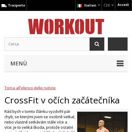
Accedi
Trasporto
Italian
CZK
MENÙ
Torna all'elenco delle notizie
CrossFit v očích začátečníka
Rád bych v tomto článku vyzdvihl pár
chyb, se kterými jsem se osobně setkal,
nebo vlastně setkávám stále více a
více. Je to veliká škoda, protože ostatní