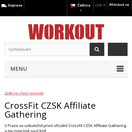
Přihlásit se
Doprava
Čeština
CZK
MENU
Zpět na výpis novinek
CrossFit CZSK Affiliate
Gathering
V Praze se uskutečnil první oficiální CrossFit CZSK Affiliate Gathering
a my jsme byli součástí!