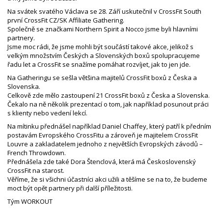
Na svátek svatého Václava se 28. Září uskutečnil v CrossFit South
první CrossFit CZ/SK Affiliate Gathering.
Společně se značkami Northern Spirit a Nocco jsme byli hlavními
partnery.
Jsme moc rádi, že jsme mohli být součástí takové akce, jelikož s
velkým množstvím Českých a Slovenských boxů spolupracujeme
řadu let a CrossFit se snažíme pomáhat rozvíjet, jak to jen jde.
Na Gatheringu se sešla většina majitelů CrossFit boxů z Česka a
Slovenska.
Celkově zde mělo zastoupení 21 CrossFit boxů z Česka a Slovenska.
Čekalo na ně několik prezentací o tom, jak například posunout práci
s klienty nebo vedení lekcí.
Na mítinku přednášel například Daniel Chaffey, který patří k předním
postavám Evropského CrossFitu a zároveň je majitelem CrossFit
Louvre a zakladatelem jednoho z největších Evropských závodů –
French Throwdown.
Přednášela zde také Dora Štenclová, která má Československý
CrossFit na starost.
Věříme, že si všichni účastníci akci užili a těšíme se na to, že budeme
moct být opět partnery při další příležitosti.
Tým WORKOUT