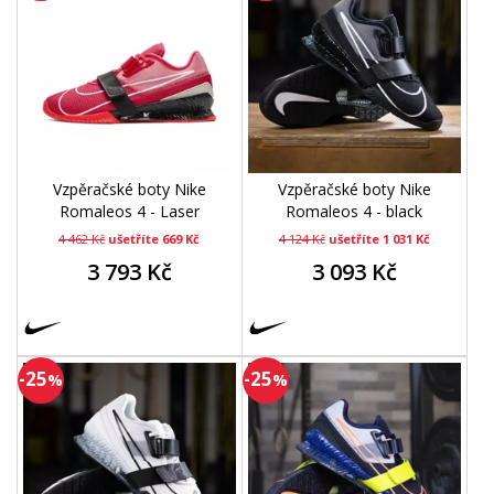
Vzpěračské boty Nike
Vzpěračské boty Nike
Romaleos 4 - Laser
Romaleos 4 - black
4 462 Kč
ušetříte 669 Kč
4 124 Kč
ušetříte 1 031 Kč
3 793 Kč
3 093 Kč
-25
-25
%
%