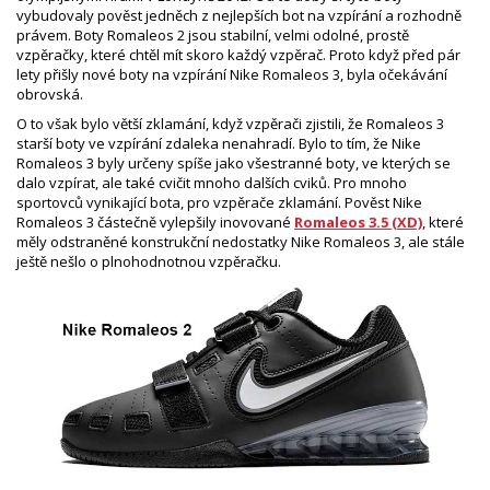
vybudovaly pověst jedněch z nejlepších bot na vzpírání a rozhodně
právem. Boty Romaleos 2 jsou stabilní, velmi odolné, prostě
vzpěračky, které chtěl mít skoro každý vzpěrač. Proto když před pár
lety přišly nové boty na vzpírání Nike Romaleos 3, byla očekávání
obrovská.
O to však bylo větší zklamání, když vzpěrači zjistili, že Romaleos 3
starší boty ve vzpírání zdaleka nenahradí. Bylo to tím, že Nike
Romaleos 3 byly určeny spíše jako všestranné boty, ve kterých se
dalo vzpírat, ale také cvičit mnoho dalších cviků. Pro mnoho
sportovců vynikající bota, pro vzpěrače zklamání. Pověst Nike
Romaleos 3 částečně vylepšily inovované
Romaleos 3.5 (XD)
, které
měly odstraněné konstrukční nedostatky Nike Romaleos 3, ale stále
ještě nešlo o plnohodnotnou vzpěračku.