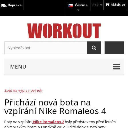
Přihlásit se
Doprava
Čeština
CZK
MENU
Zpět na výpis novinek
Přichází nová bota na
vzpírání Nike Romaleos 4
Boty na vzpírání
Nike Romaleos 2
byly představeny před letními
olympijskými hrami v Londýně 2012. Od té doby si tyto boty