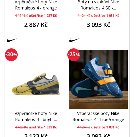
Vzpěračské boty Nike
Boty na vzpírání Nike
Romaleos 4 - orange
Romaleos 4 SE -...
4 124 Kč
ušetříte 1 237 Kč
4 124 Kč
ušetříte 1 031 Kč
2 887 Kč
3 093 Kč
-30
-25
%
%
Vzpěračské boty Nike
Vzpěračské boty Nike
Romaleos 4 - bright...
Romaleos 4 - blue/orange
4 462 Kč
ušetříte 1 339 Kč
4 124 Kč
ušetříte 1 031 Kč
3 123 Kč
3 093 Kč