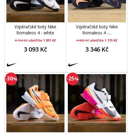
Vzpěračské boty Nike
Vzpěračské boty Nike
Romaleos 4 - white
Romaleos 4 -...
4 124 Kč
ušetříte 1 031 Kč
4 462 Kč
ušetříte 1 115 Kč
3 093 Kč
3 346 Kč
-30
-25
%
%