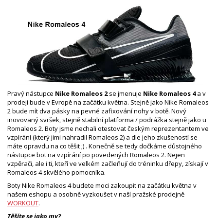
Pravý nástupce
Nike Romaleos 2
se jmenuje
Nike Romaleos 4
a v
prodeji bude v Evropě na začátku května. Stejně jako Nike Romaleos
2 bude mít dva pásky na pevné zafixování nohy v botě. Nový
inovovaný svršek, stejně stabilní platforma / podrážka stejně jako u
Romaleos 2. Boty jsme nechali otestovat českým reprezentantem ve
vzpírání (který jimi nahradil Romaleos 2) a dle jeho zkušeností se
máte opravdu na co těšit ;) . Konečně se tedy dočkáme důstojného
nástupce bot na vzpírání po povedených Romaleos 2. Nejen
vzpěrači, ale i ti, kteří ve velkém začleňují do tréninku dřepy, získají v
Romaleos 4 skvělého pomocníka.
Boty Nike Romaleos 4 budete moci zakoupit na začátku května v
našem eshopu a osobně vyzkoušet v naší pražské prodejně
WORKOUT
.
Těšíte se jako my?