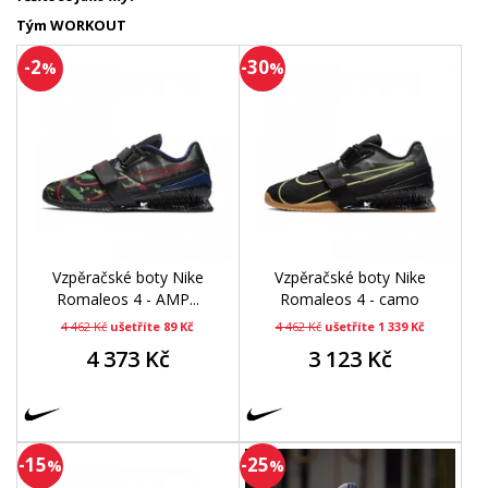
Tým WORKOUT
-2
-30
%
%
Vzpěračské boty Nike
Vzpěračské boty Nike
Romaleos 4 - AMP...
Romaleos 4 - camo
4 462 Kč
ušetříte 89 Kč
4 462 Kč
ušetříte 1 339 Kč
4 373 Kč
3 123 Kč
-15
-25
%
%