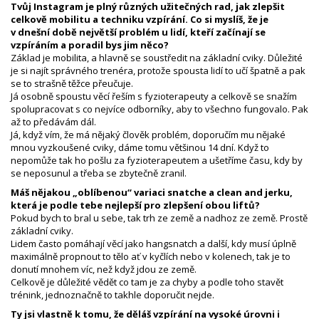
Tvůj Instagram je plný různých užitečných rad, jak zlepšit
celkově mobilitu a techniku vzpírání. Co si myslíš, že je
v dnešní době největší problém u lidí, kteří začínají se
vzpíráním a poradil bys jim něco?
Základ je mobilita, a hlavně se soustředit na základní cviky. Důležité
je si najít správného trenéra, protože spousta lidí to učí špatně a pak
se to strašně těžce přeučuje.
Já osobně spoustu věcí řeším s fyzioterapeuty a celkově se snažím
spolupracovat s co nejvíce odborníky, aby to všechno fungovalo. Pak
až to předávám dál.
Já, když vím, že má nějaký člověk problém, doporučím mu nějaké
mnou vyzkoušené cviky, dáme tomu většinou 14 dní. Když to
nepomůže tak ho pošlu za fyzioterapeutem a ušetříme času, kdy by
se neposunul a třeba se zbytečně zranil.
Máš nějakou „oblíbenou“ variaci snatche a clean and jerku,
která je podle tebe nejlepší pro zlepšení obou liftů?
Pokud bych to bral u sebe, tak trh ze země a nadhoz ze země. Prostě
základní cviky.
Lidem často pomáhají věcí jako hangsnatch a další, kdy musí úplně
maximálně propnout to tělo ať v kyčlích nebo v kolenech, tak je to
donutí mnohem víc, než když jdou ze země.
Celkově je důležité vědět co tam je za chyby a podle toho stavět
trénink, jednoznačně to takhle doporučit nejde.
Ty jsi vlastně k tomu, že děláš vzpírání na vysoké úrovni i