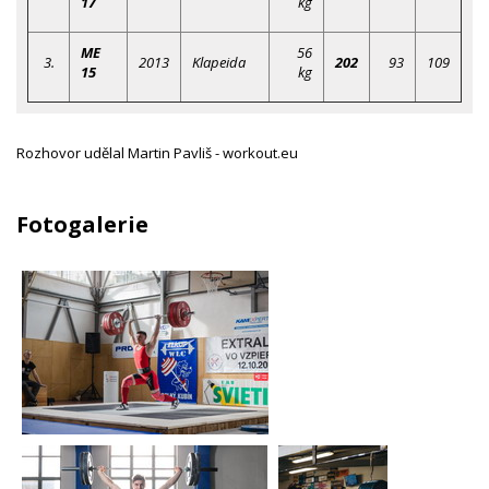
17
kg
ME
56
3.
2013
Klapeida
202
93
109
15
kg
Rozhovor udělal Martin Pavliš - workout.eu
Fotogalerie