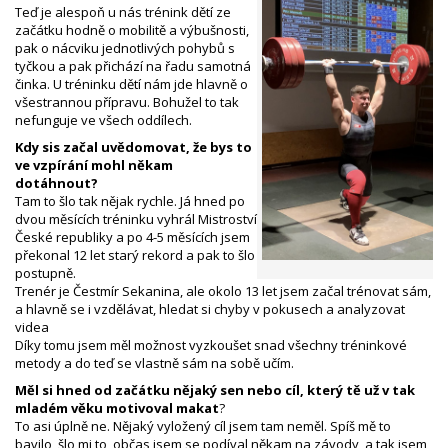
Teď je alespoň u nás trénink dětí ze
začátku hodně o mobilitě a výbušnosti,
pak o nácviku jednotlivých pohybů s
tyčkou a pak přichází na řadu samotná
činka. U tréninku dětí nám jde hlavně o
všestrannou přípravu. Bohužel to tak
nefunguje ve všech oddílech.
Kdy sis začal uvědomovat, že bys to
ve vzpírání mohl někam
dotáhnout?
Tam to šlo tak nějak rychle. Já hned po
dvou měsících tréninku vyhrál Mistroství
České republiky a po 4-5 měsících jsem
překonal 12 let starý rekord a pak to šlo
postupně.
Trenér je Čestmír Sekanina, ale okolo 13 let jsem začal trénovat sám,
a hlavně se i vzdělávat, hledat si chyby v pokusech a analyzovat
videa
Díky tomu jsem měl možnost vyzkoušet snad všechny tréninkové
metody a do teď se vlastně sám na sobě učím.
Měl si hned od začátku nějaký sen nebo cíl, který tě už v tak
mladém věku motivoval makat
?
To asi úplně ne. Nějaký vyložený cíl jsem tam neměl. Spíš mě to
bavilo, šlo mi to, občas jsem se podíval někam na závody, a tak jsem