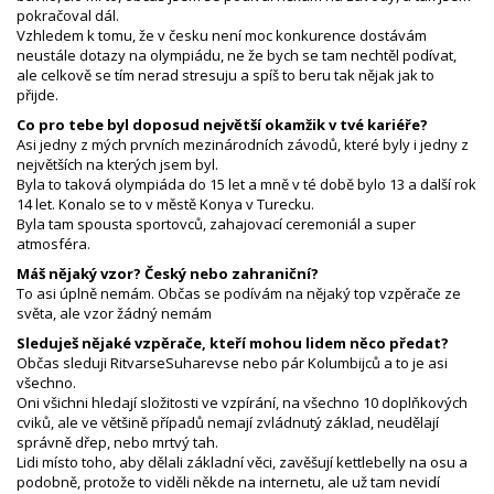
pokračoval dál.
Vzhledem k tomu, že v česku není moc konkurence dostávám
neustále dotazy na olympiádu, ne že bych se tam nechtěl podívat,
ale celkově se tím nerad stresuju a spíš to beru tak nějak jak to
přijde.
Co pro tebe byl doposud největší okamžik v tvé kariéře?
Asi jedny z mých prvních mezinárodních závodů, které byly i jedny z
největších na kterých jsem byl.
Byla to taková olympiáda do 15 let a mně v té době bylo 13 a další rok
14 let. Konalo se to v městě Konya v Turecku.
Byla tam spousta sportovců, zahajovací ceremoniál a super
atmosféra.
Máš nějaký vzor? Český nebo zahraniční?
To asi úplně nemám. Občas se podívám na nějaký top vzpěrače ze
světa, ale vzor žádný nemám
Sleduješ nějaké vzpěrače, kteří mohou lidem něco předat?
Občas sleduji RitvarseSuharevse nebo pár Kolumbijců a to je asi
všechno.
Oni všichni hledají složitosti ve vzpírání, na všechno 10 doplňkových
cviků, ale ve většině případů nemají zvládnutý základ, neudělají
správně dřep, nebo mrtvý tah.
Lidi místo toho, aby dělali základní věci, zavěšují kettlebelly na osu a
podobně, protože to viděli někde na internetu, ale už tam nevidí