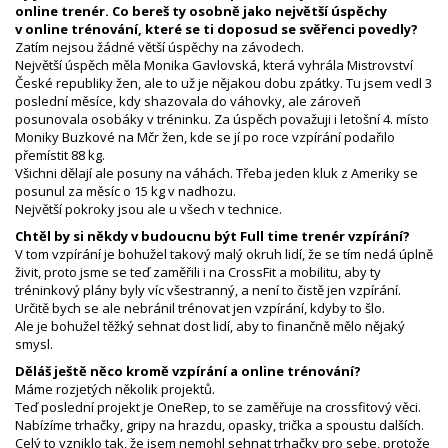
online trenér. Co bereš ty osobně jako největší úspěchy
v online trénování, které se ti doposud se svěřenci povedly?
Zatím nejsou žádné větší úspěchy na závodech.
Největší úspěch měla Monika Gavlovská, která vyhrála Mistrovství
České republiky žen, ale to už je nějakou dobu zpátky. Tu jsem vedl 3
poslední měsíce, kdy shazovala do váhovky, ale zároveň
posunovala osobáky v tréninku. Za úspěch považuji i letošní 4. místo
Moniky Buzkové na Mčr žen, kde se jí po roce vzpírání podařilo
přemístit 88 kg.
Všichni dělají ale posuny na váhách. Třeba jeden kluk z Ameriky se
posunul za měsíc o 15 kg v nadhozu.
Největší pokroky jsou ale u všech v technice.
Chtěl by si někdy v budoucnu být Full time trenér vzpírání?
V tom vzpírání je bohužel takový malý okruh lidí, že se tím nedá úplně
živit, proto jsme se teď zaměřili i na CrossFit a mobilitu, aby ty
tréninkový plány byly víc všestranný, a není to čistě jen vzpírání.
Určitě bych se ale nebránil trénovat jen vzpírání, kdyby to šlo.
Ale je bohužel těžký sehnat dost lidí, aby to finančně mělo nějaký
smysl.
Děláš ještě něco kromě vzpírání a online trénování?
Máme rozjetých několik projektů.
Teď poslední projekt je OneRep, to se zaměřuje na crossfitový věci.
Nabízíme trhačky, gripy na hrazdu, opasky, trička a spoustu dalších.
Celý to vzniklo tak, že jsem nemohl sehnat trhačky pro sebe, protože