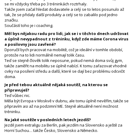
se mi vždycky třeba po 3 tréninkách roztrhaly.
Takže jsem začal hledat dodavatele a celý se to letos posunulo až
tak, že se přidaly další produkty a celý se to zabalilo pod jedno
značku.
Součástí toho je i coaching.
Měl bys nějakou radu pro lidi, jak se i v těchto dnech udržovat
a úplně nevypadnout z tréninku, když zde máme Corona virus
a posilovny jsou zavřené?
Dporučil bych pracovat na mobilitě, což je ideální v tomhle období,
protože na to lidi normálně nemají tolik času.
Teď se stejně člověk tolik neposune, pokud nemá doma svůj gym,
takže zaměřit na mobilitu se úplně nabízí. K tomu zařazovat vhodné
cviky na posílení středu a další, které se dají bez problému odcvičit
doma.
Je před tebou aktuálně nějaká soutěž, na kterou se
připravuješ?
Teď vůbec nic.
Měla být Evropa v Moskvě v dubnu, ale tomu úplně nevěřím, takže se
připravím asi až na podzimní ME. Stejně aktuálně není možnost
tréninku.
Na jaké soutěže v posledních letech jezdíš?
Jezdil jsem extraligu za Berlín, pak jezdím na Slovensko a ještě za
Horní Suchou… takže Česko, Slovensko a Německo.