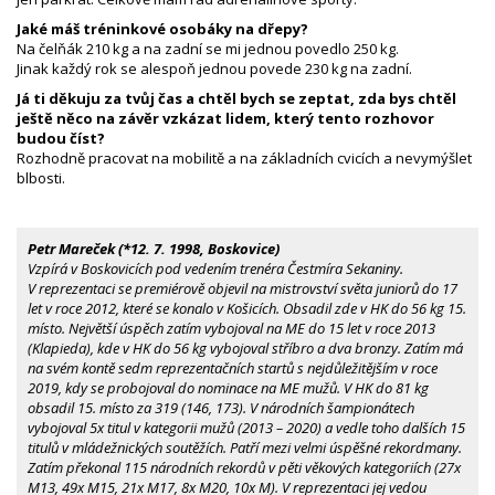
Jaké máš tréninkové osobáky na dřepy?
Na čelňák 210 kg a na zadní se mi jednou povedlo 250 kg.
Jinak každý rok se alespoň jednou povede 230 kg na zadní.
Já ti děkuju za tvůj čas a chtěl bych se zeptat, zda bys chtěl
ještě něco na závěr vzkázat lidem, který tento rozhovor
budou číst?
Rozhodně pracovat na mobilitě a na základních cvicích a nevymýšlet
blbosti.
Petr Mareček (*12. 7. 1998, Boskovice)
Vzpírá v Boskovicích pod vedením trenéra Čestmíra Sekaniny.
V reprezentaci se premiérově objevil na mistrovství světa juniorů do 17
let v roce 2012, které se konalo v Košicích. Obsadil zde v HK do 56 kg 15.
místo. Největší úspěch zatím vybojoval na ME do 15 let v roce 2013
(Klapieda), kde v HK do 56 kg vybojoval stříbro a dva bronzy. Zatím má
na svém kontě sedm reprezentačních startů s nejdůležitějším v roce
2019, kdy se probojoval do nominace na ME mužů. V HK do 81 kg
obsadil 15. místo za 319 (146, 173). V národních šampionátech
vybojoval 5x titul v kategorii mužů (2013 – 2020) a vedle toho dalších 15
titulů v mládežnických soutěžích. Patří mezi velmi úspěšné rekordmany.
Zatím překonal 115 národních rekordů v pěti věkových kategoriích (27x
M13, 49x M15, 21x M17, 8x M20, 10x M). V reprezentaci jej vedou