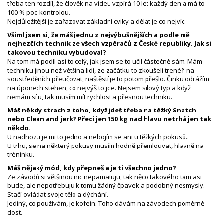
třeba ten rozdíl, že člověk na videu vzpírá 10 let každý den a má to
100 % pod kontrolou.
Nejdůležitější je zařazovat základní cviky a dělat je co nejvíc.
Všiml jsem si, že máš jednu z nejvýbušnějších a podle mě
nejhezčích technik ze všech vzpěračů z České republiky. Jak si
takovou techniku vybudoval?
Na tom má podíl asi to celý, jak jsem se to učil částečně sám. Mám
techniku jinou než většina lidí, ze začátku to zkoušeli trenéři na
soustředěních přeučovat, naštěstí je to potom přešlo. Činku odrážím
na úponech stehen, co nejvýš to jde. Nejsem silový typ a když
nemám sílu, tak musím mít rychlost a přesnou techniku.
Máš někdy strach z toho, když jdeš třeba na těžký Snatch
nebo Clean and jerk? Přeci jen 150 kg nad hlavu netrhá jen tak
někdo.
U nadhozu je mi to jedno a nebojím se ani u těžkých pokusů..
U trhu, se na některý pokusy musím hodně přemlouvat, hlavně na
tréninku.
Máš nějaký mód, kdy přepneš a je ti všechno jedno?
Ze závodů si většinou nic nepamatuju, tak něco takového tam asi
bude, ale nepotřebuju k tomu žádný čpavek a podobný nesmysly.
Stačí ovládat svoje tělo a dýchání.
Jediný, co používám, je kofein. Toho dávám na závodech poměrně
dost.