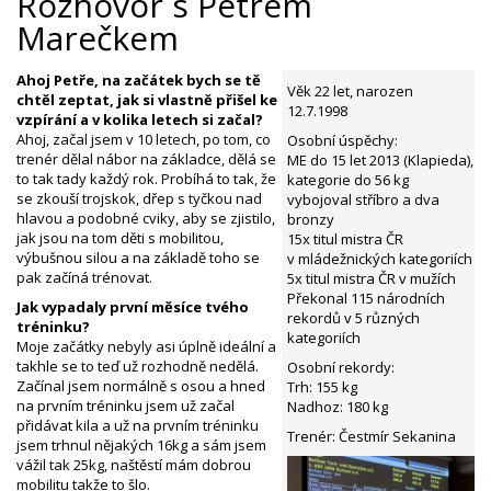
Rozhovor s Petrem
Marečkem
Ahoj Petře, na začátek bych se tě
Věk 22 let, narozen
chtěl zeptat, jak si vlastně přišel ke
12.7.1998
vzpírání a v kolika letech si začal?
Ahoj, začal jsem v 10 letech, po tom, co
Osobní úspěchy:
trenér dělal nábor na základce, dělá se
ME do 15 let 2013 (Klapieda),
to tak tady každý rok. Probíhá to tak, že
kategorie do 56 kg
se zkouší trojskok, dřep s tyčkou nad
vybojoval stříbro a dva
hlavou a podobné cviky, aby se zjistilo,
bronzy
jak jsou na tom děti s mobilitou,
15x titul mistra ČR
výbušnou silou a na základě toho se
v mládežnických kategoriích
pak začíná trénovat.
5x titul mistra ČR v mužích
Překonal 115 národních
Jak vypadaly první měsíce tvého
rekordů v 5 různých
tréninku?
kategoriích
Moje začátky nebyly asi úplně ideální a
takhle se to teď už rozhodně nedělá.
Osobní rekordy:
Začínal jsem normálně s osou a hned
Trh: 155 kg
na prvním tréninku jsem už začal
Nadhoz: 180 kg
přidávat kila a už na prvním tréninku
Trenér: Čestmír Sekanina
jsem trhnul nějakých 16kg a sám jsem
vážil tak 25kg, naštěstí mám dobrou
mobilitu takže to šlo.