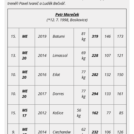
trenéři Pavel Ivanič a Luděk Bečvář.
Petr Mareček
(*12. 7. 1998, Boskovice)
81
15.
ME
2019
Batumi
319
146
173
kg
ME
69
13.
2014
Limassol
228
107
121
20
kg
ME
77
10.
2016
Eilat
282
132
150
20
kg
ME
77
10.
2017
Dorres
294
133
161
20
kg
MS
56
15.
2012
Košice
162
77
85
17
kg
ME
62
9.
2014
Ciechanów
232
106
126