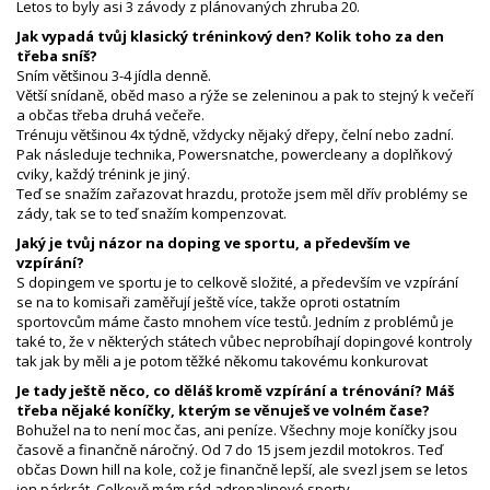
Letos to byly asi 3 závody z plánovaných zhruba 20.
Jak vypadá tvůj klasický tréninkový den? Kolik toho za den
třeba sníš?
Sním většinou 3-4 jídla denně.
Větší snídaně, oběd maso a rýže se zeleninou a pak to stejný k večeří
a občas třeba druhá večeře.
Trénuju většinou 4x týdně, vždycky nějaký dřepy, čelní nebo zadní.
Pak následuje technika, Powersnatche, powercleany a doplňkový
cviky, každý trénink je jiný.
Teď se snažím zařazovat hrazdu, protože jsem měl dřív problémy se
zády, tak se to teď snažím kompenzovat.
Jaký je tvůj názor na doping ve sportu, a především ve
vzpírání?
S dopingem ve sportu je to celkově složité, a především ve vzpírání
se na to komisaři zaměřují ještě více, takže oproti ostatním
sportovcům máme často mnohem více testů. Jedním z problémů je
také to, že v některých státech vůbec neprobíhají dopingové kontroly
tak jak by měli a je potom těžké někomu takovému konkurovat
Je tady ještě něco, co děláš kromě vzpírání a trénování? Máš
třeba nějaké koníčky, kterým se věnuješ ve volném čase?
Bohužel na to není moc čas, ani peníze. Všechny moje koníčky jsou
časově a finančně náročný. Od 7 do 15 jsem jezdil motokros. Teď
občas Down hill na kole, což je finančně lepší, ale svezl jsem se letos
jen párkrát. Celkově mám rád adrenalinové sporty.