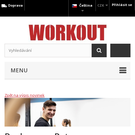
Přihlásit se
Doprava
Čeština
CZK
MENU
Zpět na výpis novinek