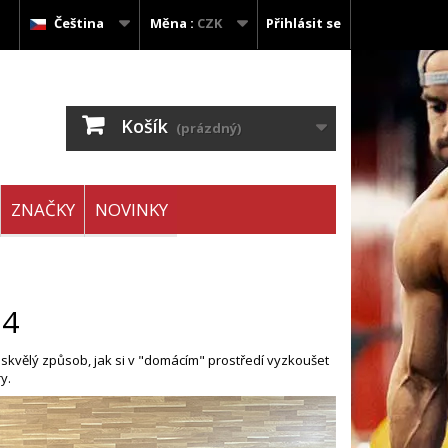
Čeština
Měna :
CZK
Přihlásit se
Košík
(prázdný)
ZNAČKY
NOVINKY
24
o skvělý způsob, jak si v "domácím" prostředí vyzkoušet
y.