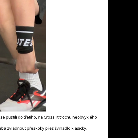
se pustili do třetího, na CrossFit trochu neobvyklého
řeba zvládnout přeskoky přes švihadlo klasicky,