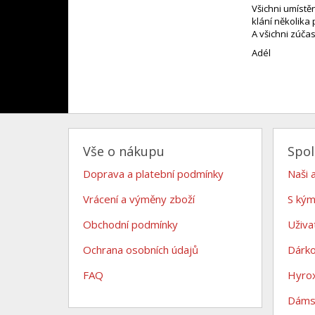
Všichni umístě
klání několika
A všichni zúča
Adél
Vše o nákupu
Spo
Doprava a platební podmínky
Naši 
Vrácení a výměny zboží
S kým
Obchodní podmínky
Uživa
Ochrana osobních údajů
Dárk
FAQ
Hyro
Dámsk