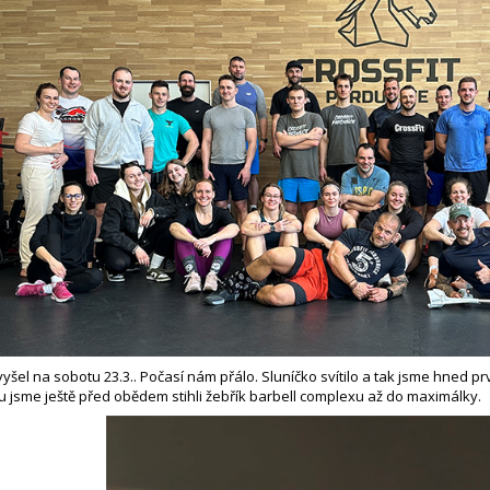
 vyšel na sobotu 23.3.. Počasí nám přálo. Sluníčko svítilo a tak jsme hned 
u jsme ještě před obědem stihli žebřík barbell complexu až do maximálky.