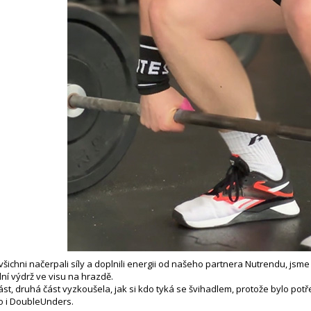
šichni načerpali síly a doplnili energii od našeho partnera Nutrendu, jsme 
lní výdrž ve visu na hrazdě.
část, druhá část vyzkoušela, jak si kdo tyká se švihadlem, protože bylo pot
o i DoubleUnders.