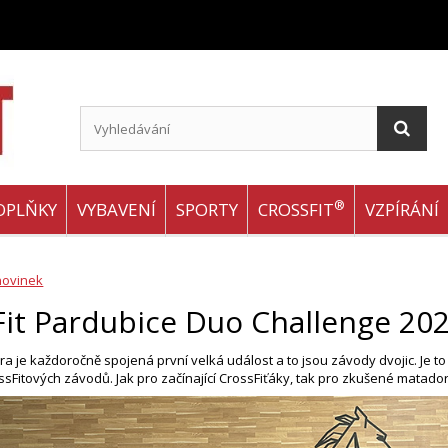
®
OPLŇKY
VYBAVENÍ
SPORTY
CROSSFIT
VZPÍRÁNÍ
novinek
Fit Pardubice Duo Challenge 20
ra je každoročně spojená první velká událost a to jsou závody dvojic. Je t
sFitových závodů. Jak pro začínající CrossFiťáky, tak pro zkušené matador