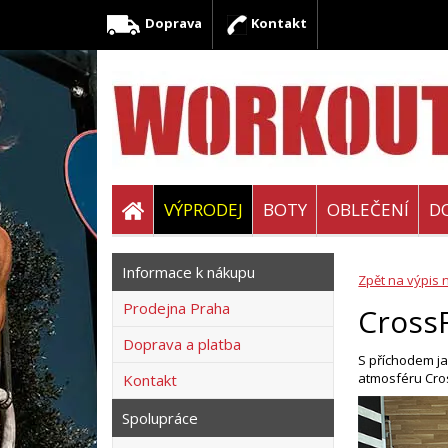
Doprava
Kontakt
VÝPRODEJ
BOTY
OBLEČENÍ
D
Informace k nákupu
Zpět na výpis 
Prodejna Praha
Cross
Doprava a platba
S příchodem ja
atmosféru Cros
Kontakt
Spolupráce