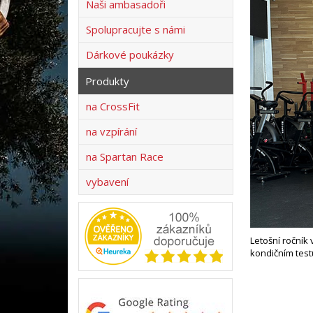
Naši ambasadoři
Spolupracujte s námi
Dárkové poukázky
Produkty
na CrossFit
na vzpírání
na Spartan Race
vybavení
Letošní ročník
kondičním test