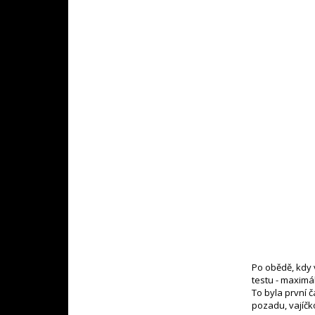
Po obědě, kdy v
testu - maximá
To byla první 
pozadu, vajíčk