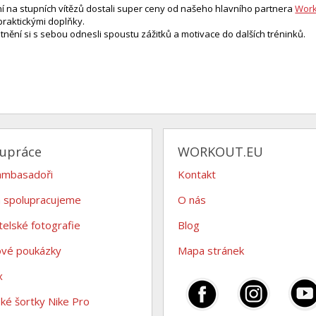
ní na stupních vítězů dostali super ceny od našeho hlavního partnera
Work
 praktickými doplňky.
stnění si s sebou odnesli spoustu zážitků a motivace do dalších tréninků.
lupráce
WORKOUT.EU
ambasadoři
Kontakt
 spolupracujeme
O nás
telské fotografie
Blog
ové poukázky
Mapa stránek
x
é šortky Nike Pro