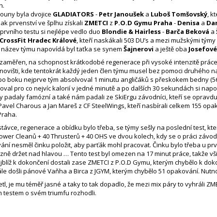
h.
houny byla dvojice
GLADIATORS
-
Petr Janoušek
a
Luboš Tomšovský
, k
pak prvenství ve šplhu získali
ZMETCI
z
P.O.D Gymu Praha
-
Denisa
a
Dan
 prvního testu si nejlépe vedlo duo
Blondie & Hairless
-
Barča Beková
a
CrossFit Hradec Králové
, kteří naskákali 503 DU’s a mezi mužskými týmy
k název týmu napovídá byl taťka se synem
Šajnerovi
a ještě oba
Josefov
 zaměřen, na schopnost krátkodobé regenerace při vysoké intenzitě práce, 
novišti, kde tentokrát každý jeden člen týmu musel bez pomoci druhého nasb
k po boku nejprve tým absolvoval 1 minutu angličáků s přeskokem bedny (
oval pro co nejvíc kalorií v jedné minutě a po dalších 30 sekundách si napo
y padaly famózní a také nám padali ze SkiErgu závodníci, kteří se opravdu v
Pavel Charous a Jan Mareš z CF SteelWings, kteří nasbírali celkem 155 opako
Praha.
távce, regenerace a obídku bylo třeba, se týmy sešly na poslední test, kte
ower Cleanů + 40 Thrusterů + 40 OHS ve dvou kolech, kdy se o práci závodníc
ní nesměl činku položit, aby parťák mohl pracovat. Činku bylo třeba u prv
tězně držet nad hlavou … Tento test byl omezen na 17 minut práce, takže vši
blíž k dokončení dostali zase ZMETCI z P.O.D Gymu, kterým chybělo k dok
le došli pánové Vaňha a Birca z JGYM, kterým chybělo 51 opakování. Nutno
tl, je mu téměř jasné a taky to tak dopadlo, že mezi mix páry to vyhráli ZM
m testem o svém triumfu rozhodli.