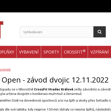
®
OPLŇKY
VYBAVENÍ
SPORTY
CROSSFIT
VZPÍRÁNÍ
novinek
 Open - závod dvojic 12.11.2022
stopadu se v tělocvičně
CrossFit Hradec Králové
sešly závodníci a závodni
 byla určena dvojicím v kombinaci muž+muž a žena+muž.
 zaměřen čistě na dovednosti sportovců a to na šplh a skoky přes švihadlo
aly dle své taktiky, kdy nejprve 1:50 min sbíraly co nejvíce šplhů, následn