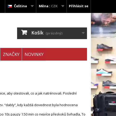
Čeština
Měna :
CZK
Přihlásit se
Košík
(prázdný)
ZNAČKY
NOVINKY
ce, aby otestovali, co a jak natrénovali. Poslední
 tzv. “dably”, kdy každá dovednost byla hodnocena
ě po 10s pauzy 1:50 min co nejvíce přeskoků švihadla, To