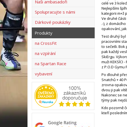
Naši ambasadoři
celé ve 3 kolec
Nejlepšími špl
Spolupracujte s námi
kategorii m+ž 
Ve druhé části
Dárkové poukázky
.-), z domácího
opakování, ja
Produkty
Test druhý byl
pracovními sta
na CrossFit
to sečetli. Bo
pak každý vesl
na vzpírání
SkiErgu. Výkon
muži KEKSÍCI - 
na Spartan Race
z P.O.D Gymu 
vybavení
Po dlouhé přes
Snatchů + 40 P
zrovna opaková
dvou ji pak ví
Nakonec se nej
týmy pak nejdá
Kdo pozorně če
kteří poslední