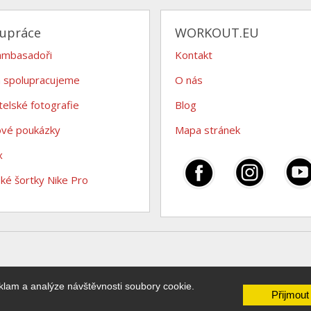
lupráce
WORKOUT.EU
ambasadoři
Kontakt
 spolupracujeme
O nás
telské fotografie
Blog
ové poukázky
Mapa stránek
x
é šortky Nike Pro
klam a analýze návštěvnosti soubory cookie.
Přijmout