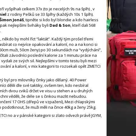
teří vyšplhali celkem 37x (to je necelých 9s na šplh) , v
iel
z rodiny Pešků se 33 šplhy (každých 10s 1 šplh).
Šimon Jonáš
, tipněte si kdo byl blondie a kdo hairless
 pak nejlepšími šviháky byli
Dad & Son
, kteří dali 568
é
.
někdo by mohl říct “laktát”. Každý tým prošel třemi
írat co nejvíce opakování a kalorií, no a na konci si
560cm muži, 50cm ženy) po 30 sekundách na “vydýchání”,
čítali závodníci poslední kalorie za 1 minutu práce na
ydali ze svých sil. Nejlepšími v tomto testu byli mezi
vání a kalorií, v mix kategorii to rozsekali opět ZMETCI
rý byl pro milovníky činky jako dělaný. 40 Power
i dělili dle své taktiky, ovšem ten, kdo nesbíral
ních dvou cviků držet ve visu u stehen a u druhých
chni věděli, že déle se s činkou mazlit nebudou.
ončení 17 OHS (dřepů ve vzpažení), Mezi chlapskými
 podotknout, že muži měli na čince 40kg a ženy 25kg.
ETCI no a v pánské kategorii si zlato odvezli právě JGYM,