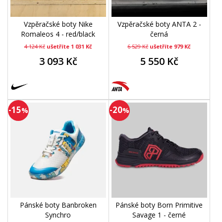
Vzpěračské boty Nike
Vzpěračské boty ANTA 2 -
Romaleos 4 - red/black
černá
4 124 Kč
ušetříte 1 031 Kč
6 529 Kč
ušetříte 979 Kč
3 093 Kč
5 550 Kč
-15
-20
%
%
Pánské boty Banbroken
Pánské boty Born Primitive
Synchro
Savage 1 - černé