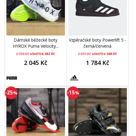
Dámské běžecké boty
Vzpěračské boty Powerlift 5 -
HYROX Puma Velocity...
černá/červená
2 726 Kč
ušetříte 682 Kč
2 231 Kč
ušetříte 446 Kč
2 045 Kč
1 784 Kč
-25
-15
%
%