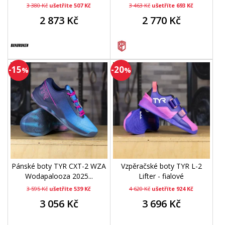
3 380 Kč
ušetříte 507 Kč
3 463 Kč
ušetříte 693 Kč
2 873 Kč
2 770 Kč
-15
-20
%
%
Pánské boty TYR CXT-2 WZA
Vzpěračské boty TYR L-2
Wodapalooza 2025...
Lifter - fialové
3 595 Kč
ušetříte 539 Kč
4 620 Kč
ušetříte 924 Kč
3 056 Kč
3 696 Kč