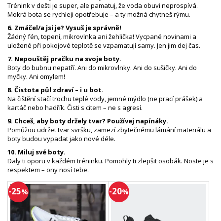
Trénink v dešti je super, ale pamatuj, že voda obuvi neprospívá.
Mokrá bota se rychleji opotřebuje – a ty možná chytneš rýmu.
6. Zmáčel/a jsi je? Vysuš je správně!
Žádný fén, topení, mikrovlnka ani žehlička! Vycpané novinami a
uložené při pokojové teplotě se vzpamatují samy. Jen jim dej čas.
7. Nepouštěj pračku na svoje boty.
Boty do bubnu nepatří. Ani do mikrovlnky. Ani do sušičky. Ani do
myčky. Ani omylem!
8. Čistota půl zdraví – i u bot.
Na čištění stačí trochu teplé vody, jemné mýdlo (ne prací prášek) a
kartáč nebo hadřík. Čisti s citem – ne s agresí.
9. Chceš, aby boty držely tvar? Používej napínáky.
Pomůžou udržet tvar svršku, zamezí zbytečnému lámání materiálu a
boty budou vypadat jako nové déle.
10. Miluj své boty.
Daly ti oporu v každém tréninku. Pomohly ti zlepšit osobák. Noste je s
respektem – ony nosí tebe.
-25
-20
%
%