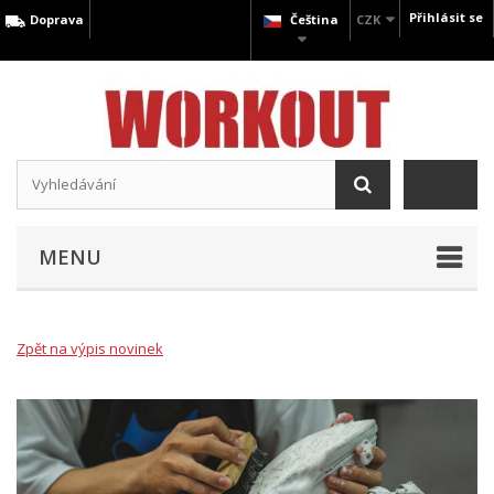
Přihlásit se
Doprava
Čeština
CZK
MENU
Zpět na výpis novinek