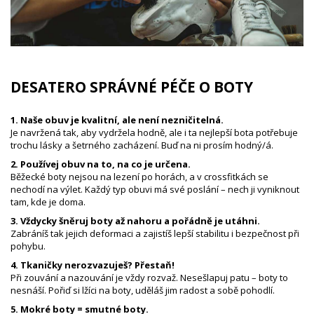
DESATERO SPRÁVNÉ PÉČE O BOTY
1. Naše obuv je kvalitní, ale není nezničitelná.
Je navržená tak, aby vydržela hodně, ale i ta nejlepší bota potřebuje
trochu lásky a šetrného zacházení. Buď na ni prosím hodný/á.
2. Používej obuv na to, na co je určena.
Běžecké boty nejsou na lezení po horách, a v crossfitkách se
nechodí na výlet. Každý typ obuvi má své poslání – nech ji vyniknout
tam, kde je doma.
3. Vždycky šněruj boty až nahoru a pořádně je utáhni.
Zabráníš tak jejich deformaci a zajistíš lepší stabilitu i bezpečnost při
pohybu.
4. Tkaničky nerozvazuješ? Přestaň!
Při zouvání a nazouvání je vždy rozvaž. Nesešlapuj patu – boty to
nesnáší. Pořiď si lžíci na boty, uděláš jim radost a sobě pohodlí.
5. Mokré boty = smutné boty.