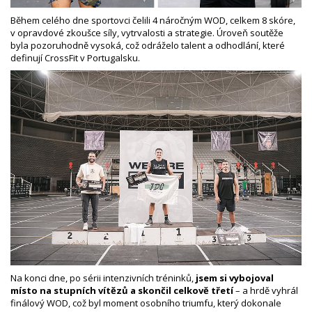
Během celého dne sportovci čelili 4 náročným WOD, celkem 8 skóre,
v opravdové zkoušce síly, vytrvalosti a strategie. Úroveň soutěže
byla pozoruhodně vysoká, což odráželo talent a odhodlání, které
definují CrossFit v Portugalsku.
Na konci dne, po sérii intenzivních tréninků,
jsem si vybojoval
místo na stupních vítězů a skončil celkově třetí
– a hrdě vyhrál
finálový WOD, což byl moment osobního triumfu, který dokonale