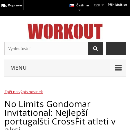
Přihlásit se
Doprava
Čeština
CZK
MENU
Zpět na výpis novinek
No Limits Gondomar
Invitational: Nejlepší
portugalští CrossFit atleti v
akci