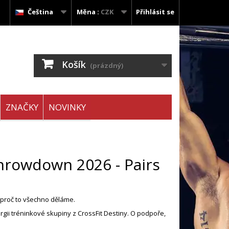
Čeština
Měna :
CZK
Přihlásit se
Košík
(prázdný)
ZNAČKY
NOVINKY
hrowdown 2026 - Pairs
 proč to všechno děláme.
rgii tréninkové skupiny z CrossFit Destiny. O podpoře,