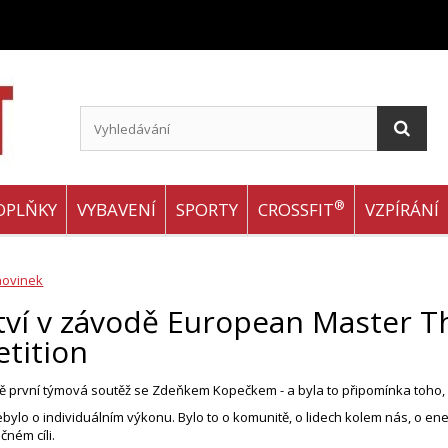
®
OPLŇKY
VYBAVENÍ
SPORTY
CROSSFIT
VZPÍRÁNÍ
novinek
tví v závodě European Master T
tition
ě první týmová soutěž se Zdeňkem Kopečkem - a byla to připomínka toho,
ebylo o individuálním výkonu. Bylo to o komunitě, o lidech kolem nás, o ene
čném cíli.