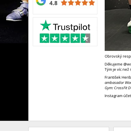
Obrovský resp
Děkujeme @work
Tým je víc než 
František Heri
ambasador Wor
Gym: CrossFit D
Instagram úče