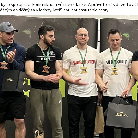
byl o spolupráci, komunikaci a vůli nevzdat se. A právě to nás dovedlo až k
áš tým a vděčný za všechny, kteří jsou součástí téhle cesty.