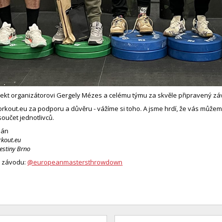
ekt organizátorovi Gergely Mézes a celému týmu za skvěle připravený zá
out.eu za podporu a důvěru - vážíme si toho. A jsme hrdí, že vás můžem
součet jednotlivců.
bán
kout.eu
estiny Brno
t závodu:
@europeanmastersthrowdown