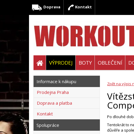
Doprava
Kontakt
VÝPRODEJ
BOTY
OBLEČENÍ
D
Informace k nákupu
Zpět na výpis 
Prodejna Praha
Vítězs
Compe
Doprava a platba
Kontakt
Po dlouhé dob
Spolupráce
Tentokrát to n
důvěře a spole