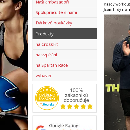
Naši ambasadoři
Každý workout 
Jsem hrdý na n
Spolupracujte s námi
Dárkové poukázky
Produkty
na CrossFit
na vzpírání
na Spartan Race
vybavení