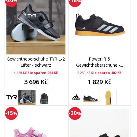
-20
-18
%
%
Gewichtheberschuhe TYR L-2
Powerlift 5
Lifter - schwarz
Gewichtheberschuhe -...
4 620 Kč
Sie sparen 924 Kč
2 231 Kč
Sie sparen 402 Kč
3 696 Kč
1 829 Kč
-15
-20
%
%