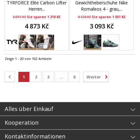
TYRFORCE Elite Carbon Lifter
Gewichtheberschuhe Nike
Herren...
Romaleos 4 - grau,...
6 091 Kč
Sie sparen 1 218 Kč
4 124 Kč
Sie sparen 1 031 Kč
4 873 Kč
3 093 Kč
Zeige 1 - 20 von 102 Artikeln
1
2
3
...
6
Weiter
Alles über Einkauf
Kooperation
Kontaktinformationen