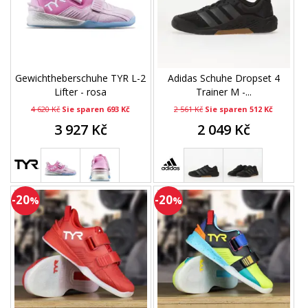
Gewichtheberschuhe TYR L-2
Adidas Schuhe Dropset 4
Lifter - rosa
Trainer M -...
4 620 Kč
Sie sparen 693 Kč
2 561 Kč
Sie sparen 512 Kč
3 927 Kč
2 049 Kč
-20
-20
%
%