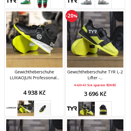
-20
%
Gewichtheberschuhe
Gewichtheberschuhe TYR L-2
LUXIAOJUN Professional...
Lifter -...
4 620 Kč
Sie sparen 924 Kč
4 938 Kč
3 696 Kč