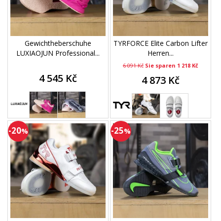
Gewichtheberschuhe
TYRFORCE Elite Carbon Lifter
LUXIAOJUN Professional...
Herren...
6 091 Kč
Sie sparen 1 218 Kč
4 545 Kč
4 873 Kč
-20
-25
%
%