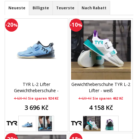
Neueste
Billigste
Teuerste
Nach Rabatt
-20
-10
%
%
TYR L-2 Lifter
Gewichtheberschuhe TYR L-2
Gewichtheberschuhe -
Lifter - weiß
Stahlblau
4 620 Kč
Sie sparen 924 Kč
4 620 Kč
Sie sparen 462 Kč
3 696 Kč
4 158 Kč