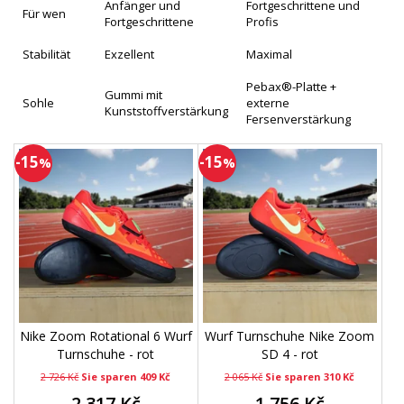
Anfänger und
Fortgeschrittene und
Für wen
Fortgeschrittene
Profis
Stabilität
Exzellent
Maximal
Pebax®-Platte +
Gummi mit
Sohle
externe
Kunststoffverstärkung
Fersenverstärkung
-15
-15
%
%
Nike Zoom Rotational 6 Wurf
Wurf Turnschuhe Nike Zoom
Turnschuhe - rot
SD 4 - rot
2 726 Kč
Sie sparen 409 Kč
2 065 Kč
Sie sparen 310 Kč
2 317 Kč
1 756 Kč