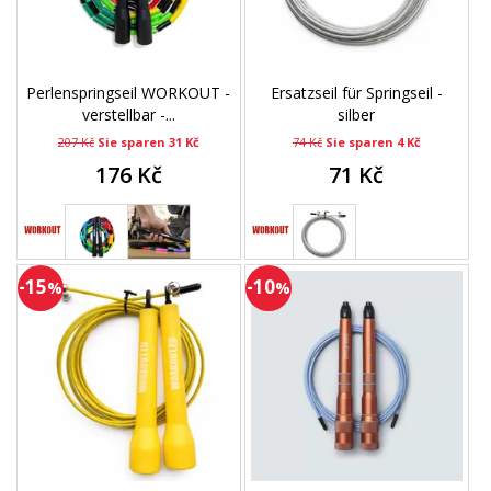
Perlenspringseil WORKOUT -
Ersatzseil für Springseil -
verstellbar -...
silber
207 Kč
Sie sparen 31 Kč
74 Kč
Sie sparen 4 Kč
176 Kč
71 Kč
-15
-10
%
%