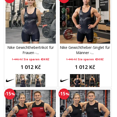
Nike Gewichthebertrikot für
Nike Gewichtheber-Singlet für
Frauen -...
Männer -...
1 446 Kč
Sie sparen 434 Kč
1 446 Kč
Sie sparen 434 Kč
1 012 Kč
1 012 Kč
-15
-15
%
%