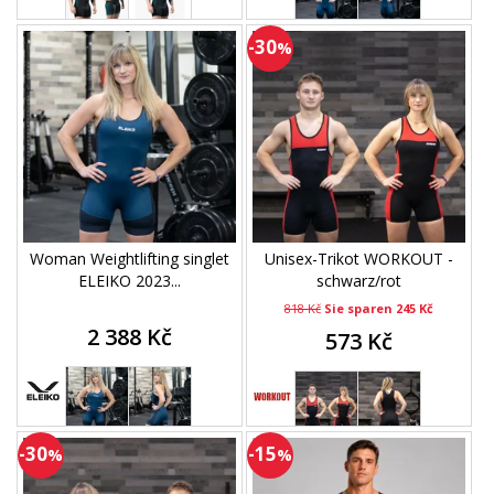
-30
%
Woman Weightlifting singlet
Unisex-Trikot WORKOUT -
ELEIKO 2023...
schwarz/rot
818 Kč
Sie sparen 245 Kč
2 388 Kč
573 Kč
-30
-15
%
%