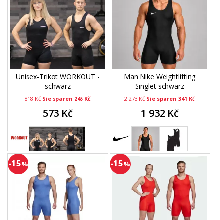
Unisex-Trikot WORKOUT -
Man Nike Weightlifting
schwarz
Singlet schwarz
818 Kč
Sie sparen 245 Kč
2 273 Kč
Sie sparen 341 Kč
573 Kč
1 932 Kč
-15
-15
%
%