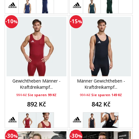
-10
-15
%
%
Gewichtheben Männer -
Männer Gewichtheben -
Kraftdreikampf...
Kraftdreikampf...
991 Kč
Sie sparen 99 Kč
991 Kč
Sie sparen 149 Kč
892 Kč
842 Kč
-30
-30
%
%