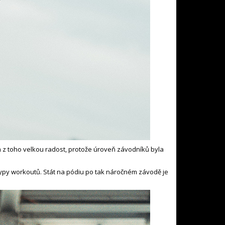
ám z toho velkou radost, protože úroveň závodníků byla
 typy workoutů. Stát na pódiu po tak náročném závodě je