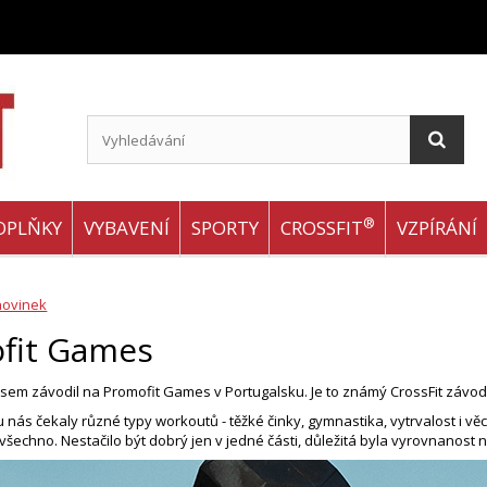
®
OPLŇKY
VYBAVENÍ
SPORTY
CROSSFIT
VZPÍRÁNÍ
novinek
fit Games
jsem závodil na Promofit Games v Portugalsku. Je to známý CrossFit závod
nás čekaly různé typy workoutů - těžké činky, gymnastika, vytrvalost i věc
všechno. Nestačilo být dobrý jen v jedné části, důležitá byla vyrovnanost