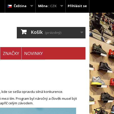
Čeština
Měna :
CZK
Přihlásit se
Košík
(prázdný)
ZNAČKY
NOVINKY
, kde se sešla opravdu silná konkurence.
i mezi tím. Program byl náročný a člověk musel být
 napříč celým závodem.