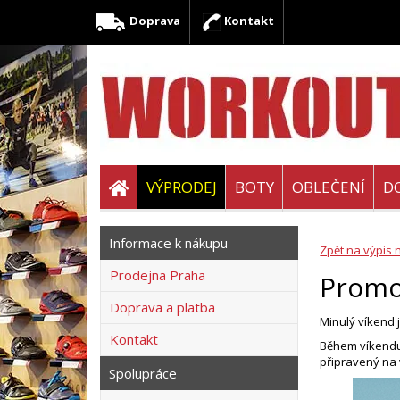
Doprava
Kontakt
VÝPRODEJ
BOTY
OBLEČENÍ
D
Informace k nákupu
Zpět na výpis 
Prodejna Praha
Promo
Doprava a platba
Minulý víkend 
Kontakt
Během víkendu 
připravený na 
Spolupráce