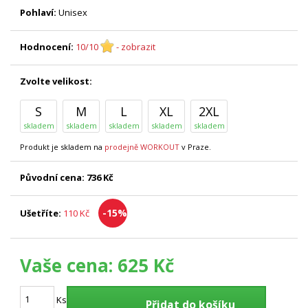
Pohlaví:
Unisex
Hodnocení:
10/10
- zobrazit
Zvolte velikost:
S
M
L
XL
2XL
skladem
skladem
skladem
skladem
skladem
Produkt je skladem na
prodejně WORKOUT
v Praze.
Původní cena:
736 Kč
-15%
Ušetříte:
110 Kč
Vaše cena:
625 Kč
Ks
Přidat do košíku