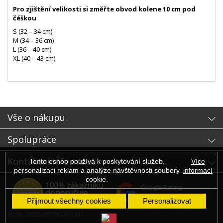
Pro zjištění velikosti si změřte obvod kolene 10 cm pod
čéškou
S (32 – 34 cm)
M (34 – 36 cm)
L (36 – 40 cm)
XL (40 – 43 cm)
- sb
Vše o nákupu
Spolupráce
Kontaktní informace
Tento eshop používá k poskytování služeb,
Více
personalizaci reklam a analýze návštěvnosti soubory
informací
cookie.
Přijmout všechny cookies
Personalizovat
2010 - 2026 WORKOUT.EU