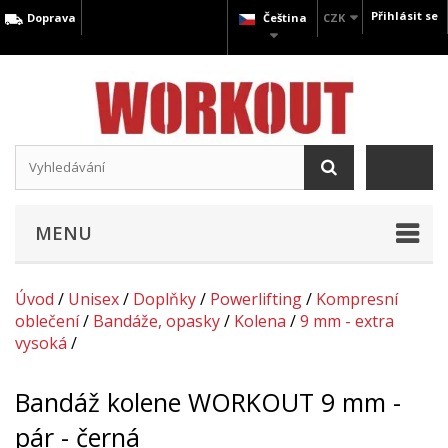
Přihlásit se
Doprava
Čeština
CZK
MENU
Úvod
/
Unisex
/
Doplňky
/
Powerlifting
/
Kompresní
oblečení
/
Bandáže, opasky
/
Kolena
/
9 mm - extra
vysoká
/
Bandáž kolene WORKOUT 9 mm -
pár - černá