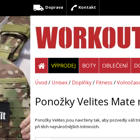
Doprava
Kontakt
VÝPRODEJ
BOTY
OBLEČENÍ
D
Úvod
/
Unisex
/
Doplňky
/
Fitness
/
Volnočas
Ponožky Velites Mate n
Ponožky Velites jsou navrženy tak, aby pozvedly váš tr
při těch nejnáročnějších trénincích.