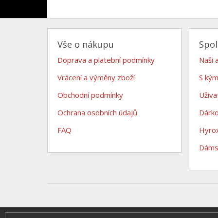
Vše o nákupu
Spo
Doprava a platební podmínky
Naši 
Vrácení a výměny zboží
S kým
Obchodní podmínky
Uživa
Ochrana osobních údajů
Dárk
FAQ
Hyro
Dámsk