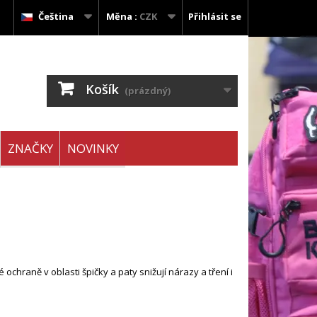
Čeština
Měna :
CZK
Přihlásit se
Košík
(prázdný)
ZNAČKY
NOVINKY
hraně v oblasti špičky a paty snižují nárazy a tření i