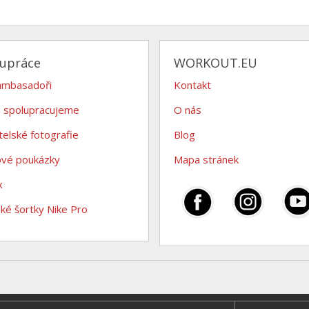
lupráce
WORKOUT.EU
ambasadoři
Kontakt
 spolupracujeme
O nás
telské fotografie
Blog
ové poukázky
Mapa stránek
x
é šortky Nike Pro