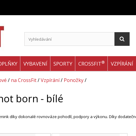
®
OPLŇKY
VYBAVENÍ
SPORTY
CROSSFIT
VZPÍRÁNÍ
ové
/
na CrossFit
/
Vzpírání
/
Ponožky
/
ot born - bílé
énink díky dokonalé rovnováze pohodlí, podpory a výkonu. Díky dodatečné oc