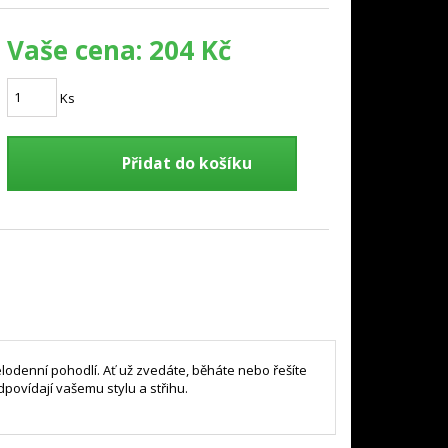
Vaše cena:
204 Kč
Ks
Přidat do košíku
elodenní pohodlí. Ať už zvedáte, běháte nebo řešíte
povídají vašemu stylu a střihu.