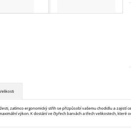
Velikosti
žesti, zatímco ergonomický střih se přizpůsobí vašemu chodidlu a zajistí c
ximální výkon. K dostání ve čtyřech barvách a třech velikostech, které od