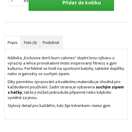
Ks
Přidat do košíku
Popis
Foto (3)
Podobné
Nášivka „Exclusive don’t burn calories“ doplní tvou výbavu o
výrazný a lehce provokativní motiv inspirovaný fitness a gym
kulturou. Perfektně se hodí na sportovní batohy, taktické doplňky
nebo organizéry se suchým zipem.
Díky pevnému zpracování a kvalitnímu materiálu je vhodná pro
každodenní používání. Zadní strana je vybavena
suchým zipem
s háčky
, takže ji můžeš jednoduše připevnit nebo kdykoliv
vyměnit za jinou.
Stylový detail pro každého, kdo žije tréninkem i mimo gym.
- sb