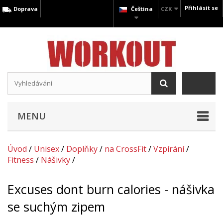
Přihlásit se
Doprava
Čeština
CZK
MENU
Úvod
/
Unisex
/
Doplňky
/
na CrossFit
/
Vzpírání
/
Fitness
/
Nášivky
/
Excuses dont burn calories - nášivka
se suchým zipem