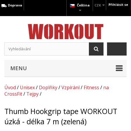
Přihlásit se
Doprava
Čeština
CZK
MENU
Úvod
/
Unisex
/
Doplňky
/
Vzpírání
/
Fitness
/
na
CrossFit
/
Tejpy
/
Thumb Hookgrip tape WORKOUT
úzká - délka 7 m (zelená)