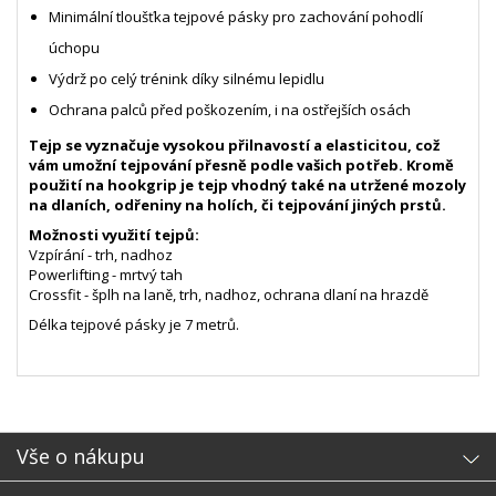
Minimální tloušťka tejpové pásky pro zachování pohodlí
úchopu
Výdrž po celý trénink díky silnému lepidlu
Ochrana palců před poškozením, i na ostřejších osách
Tejp se vyznačuje vysokou přilnavostí a elasticitou, což
vám umožní tejpování přesně podle vašich potřeb. Kromě
použití na hookgrip je tejp vhodný také na utržené mozoly
na dlaních, odřeniny na holích, či tejpování jiných prstů.
Možnosti využití tejpů:
Vzpírání - trh, nadhoz
Powerlifting - mrtvý tah
Crossfit - šplh na laně, trh, nadhoz, ochrana dlaní na hrazdě
Délka tejpové pásky je 7 metrů.
- sb
Vše o nákupu