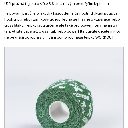
Užší pružná tejpka o šířce 3,8 cm s novým pevnějším lepidlem.
Tejpování palců je prakticky každodenní činností lidí, kteří používají
hookgrip, neboli zámkový úchop. Jedná se hlavně o vzpěrače nebo
crossfitáky. Tejpky jsou určené ale také pro powerliftery na mrtvý
tah. Ať jste vzpěrač, crossfiták nebo powerlifter, určitě chcete mít co
nejpevnější úchop a s tím vám pomohou naše tejpky WORKOUT!