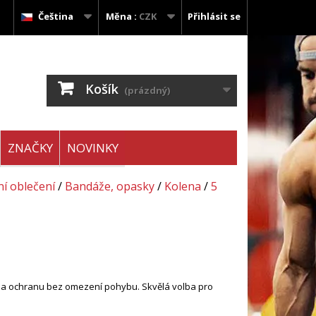
Čeština
Měna :
CZK
Přihlásit se
Košík
(prázdný)
ZNAČKY
NOVINKY
í oblečení
/
Bandáže, opasky
/
Kolena
/
5
ubu a ochranu bez omezení pohybu. Skvělá volba pro