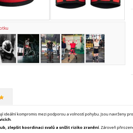
fotku
 ideální kompromis mezi podporou a volností pohybu. Jsou navrženy pro s
vicích
.
ub, zlepšit koordinaci svalů a snížit riziko zranění
. Zároveň přiroze