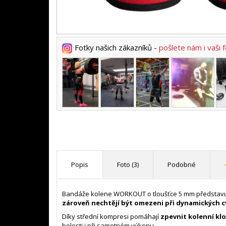
Fotky našich zákazníků -
pošlete nám i vaši 
Popis
Foto (3)
Podobné
Bandáže kolene WORKOUT o tloušťce 5 mm představují
zároveň nechtějí být omezeni při dynamických c
Díky střední kompresi pomáhají
zpevnit kolenní klo
bolesti i při samotném výkonu.