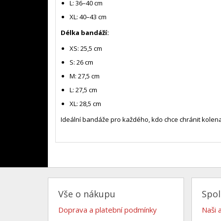
L: 36–40 cm
XL: 40–43 cm
Délka bandáží:
XS: 25,5 cm
S: 26 cm
M: 27,5 cm
L: 27,5 cm
XL: 28,5 cm
Ideální bandáže pro každého, kdo chce chránit kolen
- sb
Vše o nákupu
Spo
Doprava a platební podmínky
Naši 