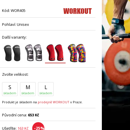
Kód:
WOR405
Pohlaví:
Unisex
Další varianty:
Zvolte velikost:
S
M
L
skladem
skladem
skladem
Produkt je skladem na
prodejně WORKOUT
v Praze.
Původní cena:
653 Kč
-25%
Ušetříte:
163 Kč