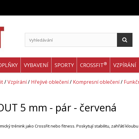
®
OPLŇKY
VYBAVENÍ
SPORTY
CROSSFIT
VZPÍRÁNÍ
it
/
Vzpírání
/
Hřejivé oblečení
/
Kompresní oblečení
/
Funkčn
UT 5 mm - pár - červená
ický trénink jako CrossFit nebo fitness. Poskytují stabilitu, zahřátí klo