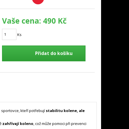
Vaše cena:
490 Kč
Ks
Přidat do košíku
portovce, kteří potřebují
stabilitu kolene, ale
ně
zahřívají koleno
, což může pomoci při prevenci