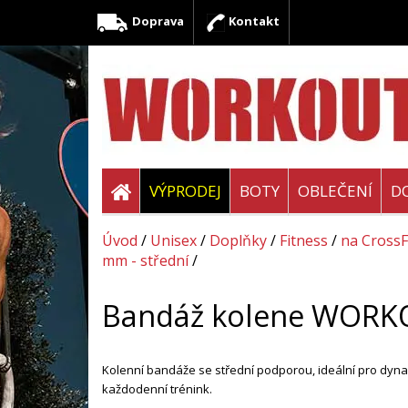
Doprava
Kontakt
VÝPRODEJ
BOTY
OBLEČENÍ
D
Úvod
/
Unisex
/
Doplňky
/
Fitness
/
na CrossF
mm - střední
/
Bandáž kolene WORKO
Kolenní bandáže se střední podporou, ideální pro dynam
každodenní trénink.