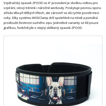
Vzpěračský opasek 2POOD ve 4" provedení je skvělou volbou pro
vzpírání, silový trénink i náročné workouty. Poskytuje pevnou oporu
středu těla při těžkých liftech, ale zároveň se dá rychle povolit mezi
cviky. Díky systému WODClamp drží spolehlivě na místě a pomáhá
prodloužit životnost suchého zipu. Jednotlivé varianty se liší pouze
grafikou, funkčně jde o stejný oblíbený opasek 2POOD.