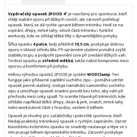
Vzpěračský opasek 2POOD 4"
je navržený pro sportovce, kteří
chtějí stabilní oporu při těžkých cvicích, ale zároveň potřebují
opasek, který se dá rychle upravit během tréninku. Hodí se na
vzpírání, dřepy, mrtvé tahy, silové části tréninku i funkční
workouty, kde se střídají těžké lifty s dynamičtějšími pohyby.
Šířka opasku
4 palce
, tedy přibližně
10,5 cm
, poskytuje dobrou
oporu v oblasti středu těla. Při správném utažení pomáhá zvýšit
stabilitu trupu a podpořit zpevnění core při zvedání těžkých vah.
Tvrdost opasku je
středně měkká
, takže nabízí kompromis mezi
oporou a komfortem při pohybu.
Velkou výhodou opasků 2POOD je systém
WODClamp
. Ten
funguje jako přídavné zajištění suchého zipu – pomáhá udržet
opasek pevně utažený, snižuje namáhání samotného suchého
zipu a umožňuje opasek snadno povolit bez toho, aby vám při
přechodu mezi cviky spadl. To oceníte hlavně při trénincích, kde
střídáte například těžké dřepy, clean & jerk, snatch, mrtvé tahy
nebo workoutové části s hrazdou, veslem či během.
Opasek je vhodný pro začátečníky i pokročilé sportovce, kteří
hledají praktický tréninkový opasek s rychlým zapínáním. Oproti
klasickému koženému opasku se snadněji nastavuje a lépe se s
ním pracuje během dynamického tréninku. Zároveň poskytuje