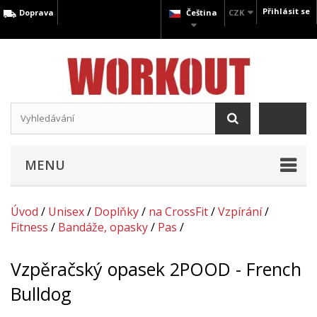
Přihlásit se
Doprava
Čeština
CZK
MENU
Úvod
/
Unisex
/
Doplňky
/
na CrossFit
/
Vzpírání
/
Fitness
/
Bandáže, opasky
/
Pas
/
Vzpěračský opasek 2POOD - French
Bulldog