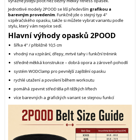
výrazně jistější pocit než běžný měkký fitness opasek.
Jednotlivé modely 2POOD se liší především
grafikou a
barevným provedením
. Funkčně jde o stejný typ 4"
vzpěračského opasku, takže si můžete vybrat variantu podle
stylu, který vám nejvíce sedí.
Hlavní výhody opasků 2POOD
šířka 4" / přibližně 10,5 cm
vhodný na vzpírání, dřepy, mrtvé tahy i funkční trénink
středně měkká konstrukce – dobrá opora a zároveň pohodlí
systém WODClamp pro pevnější zajištění opasku
rychlé utažení a povolení během workoutu
pomáhá zpevnit střed těla při těžkých liftech
více barevných a grafických variant se stejnou funkcí