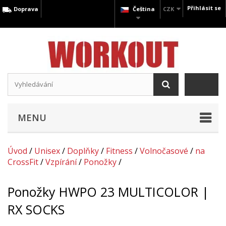
Přihlásit se
Doprava
Čeština
CZK
MENU
Úvod
/
Unisex
/
Doplňky
/
Fitness
/
Volnočasové
/
na
CrossFit
/
Vzpírání
/
Ponožky
/
Ponožky HWPO 23 MULTICOLOR |
RX SOCKS