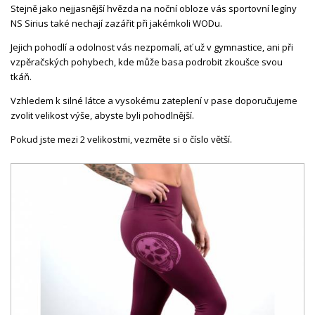
Stejně jako nejjasnější hvězda na noční obloze vás sportovní legíny
NS Sirius také nechají zazářit při jakémkoli WODu.
Jejich pohodlí a odolnost vás nezpomalí, ať už v gymnastice, ani při
vzpěračských pohybech, kde může basa podrobit zkoušce svou
tkáň.
Vzhledem k silné látce a vysokému zateplení v pase doporučujeme
zvolit velikost výše, abyste byli pohodlnější.
Pokud jste mezi 2 velikostmi, vezměte si o číslo větší.