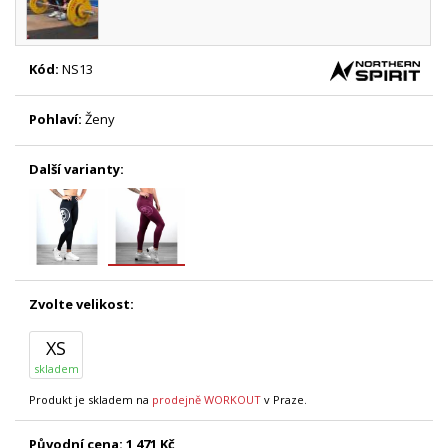
Kód:
NS13
Pohlaví:
Ženy
Další varianty:
Zvolte velikost:
XS
skladem
Produkt je skladem na
prodejně WORKOUT
v Praze.
Původní cena:
1 471 Kč