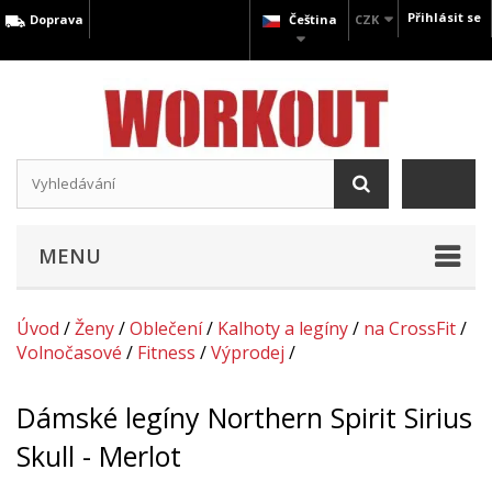
Přihlásit se
Doprava
Čeština
CZK
MENU
Úvod
/
Ženy
/
Oblečení
/
Kalhoty a legíny
/
na CrossFit
/
Volnočasové
/
Fitness
/
Výprodej
/
Dámské legíny Northern Spirit Sirius
Skull - Merlot