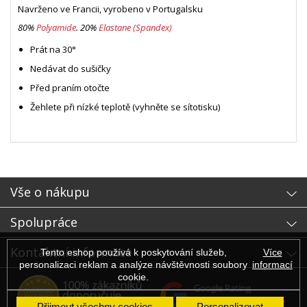
Navrženo ve Francii, vyrobeno v Portugalsku
80%
Polyamide
. 20%
Elastane (Spandex)
Prát na 30
°
Nedávat do sušičky
Před praním otočte
Žehlete při nízké teplotě (vyhněte se sítotisku)
- sb
Vše o nákupu
Spolupráce
Kontaktní informace
Tento eshop používá k poskytování služeb,
Více
personalizaci reklam a analýze návštěvnosti soubory
informací
cookie.
Přijmout všechny cookies
Personalizovat