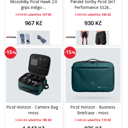
Mozolníky Picsil Hawk 2.0
Pánské šortky Picsil 2in1
grips indigo-...
Performance SS26...
1 074 Kč
ušetříte 107 Kč
1 033 Kč
ušetříte 103 Kč
967 Kč
930 Kč
-15
-15
%
%
Picsil Horizon - Camera Bag -
Picsil Horizon - Business
moss
Briefcase - moss
1 231 Kč
ušetříte 185 Kč
1 149 Kč
ušetříte 172 Kč