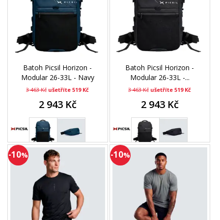
Batoh Picsil Horizon -
Batoh Picsil Horizon -
Modular 26-33L - Navy
Modular 26-33L -...
3 463 Kč
ušetříte 519 Kč
3 463 Kč
ušetříte 519 Kč
2 943 Kč
2 943 Kč
-10
-10
%
%