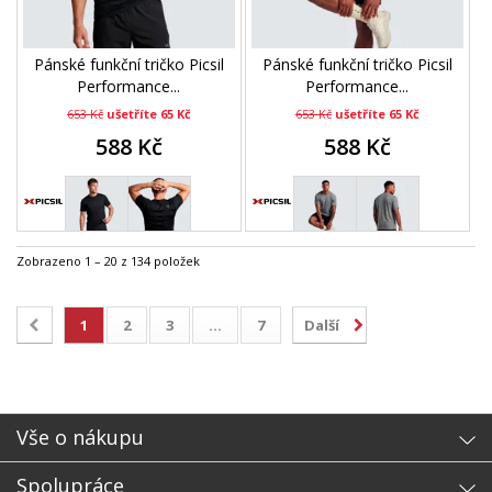
Pánské funkční tričko Picsil
Pánské funkční tričko Picsil
Performance...
Performance...
653 Kč
ušetříte 65 Kč
653 Kč
ušetříte 65 Kč
588 Kč
588 Kč
Zobrazeno 1 – 20 z 134 položek
1
2
3
...
7
Další
Vše o nákupu
Spolupráce