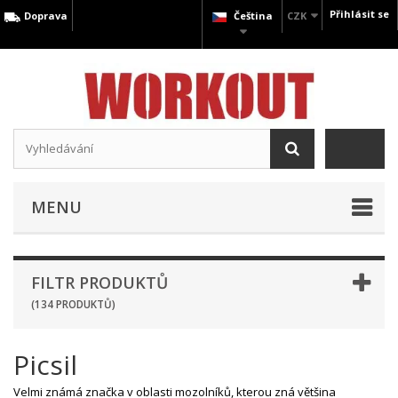
Přihlásit se
Doprava
Čeština
CZK
MENU
FILTR PRODUKTŮ
(134 PRODUKTŮ)
Picsil
Velmi známá značka v oblasti mozolníků, kterou zná většina