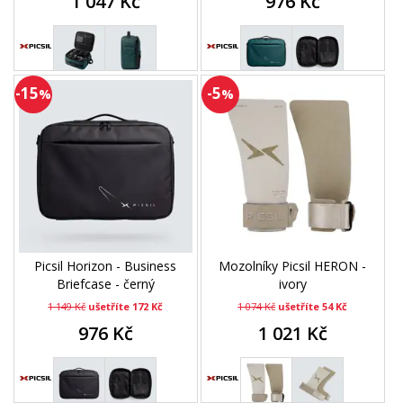
1 047 Kč
976 Kč
-15
-5
%
%
Picsil Horizon - Business
Mozolníky Picsil HERON -
Briefcase - černý
ivory
1 149 Kč
ušetříte 172 Kč
1 074 Kč
ušetříte 54 Kč
976 Kč
1 021 Kč