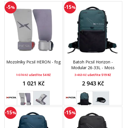
-5
-15
%
%
Mozolníky Picsil HERON - fog
Batoh Picsil Horizon -
Modular 26-33L - Moss
1 074 Kč
ušetříte 54 Kč
3 463 Kč
ušetříte 519 Kč
1 021 Kč
2 943 Kč
-15
-15
%
%