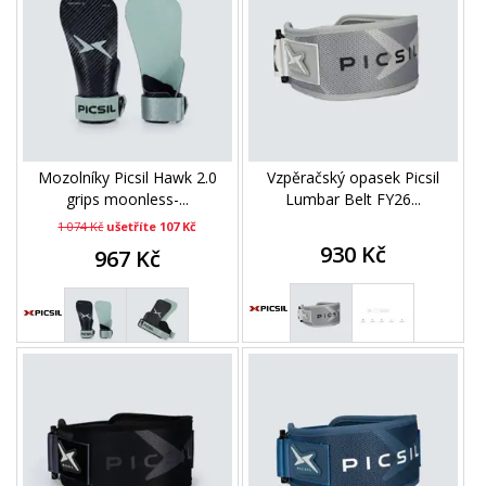
Mozolníky Picsil Hawk 2.0
Vzpěračský opasek Picsil
grips moonless-...
Lumbar Belt FY26...
1 074 Kč
ušetříte 107 Kč
930 Kč
967 Kč