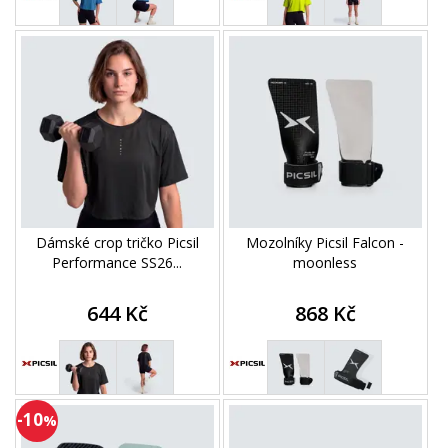
Dámské crop tričko Picsil
Mozolníky Picsil Falcon -
Performance SS26...
moonless
644 Kč
868 Kč
-10
%